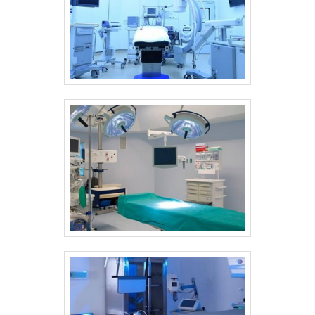
contato com um dos nossos consultores e
opções sempre estão à disposição quando
solicite um orçamento! .
se procura soluções para fabricação e
desenvolvimento de equipamentos
hospitalares e odontológicos de alta
tecnologia. A empresa oferece opções
como lavadoras de endoscópios e
secadoras de traqueias com ótima qualidade
e precisão. Se diferenciando dentro de seu
segmento, a empresa consegue também
proporcionar um atendimento cuidadoso e
que busca a satisfação do cliente. A Sanders
do Brasil é uma empresa que tem se
destacado no segmento pela seriedade e
qualidade, que garantem uma entrega de
excelência de ponta a ponta. .