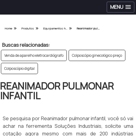
MENU
Home
Produtos
Equipamentos hospitalares - Categoria
Reanimador pulmonar infantil
Buscas relacionadas:
Venda de aparelho eletrocardiógrafo
Colposcópio ginecológico preço
Colposcópio digital
REANIMADOR PULMONAR
INFANTIL
Se pesquisa por Reanimador pulmonar infantil, você só vai
achar na ferrementa Soluções Industriais, solicite uma
cotação agora mesmo com mais de 200 indústrias