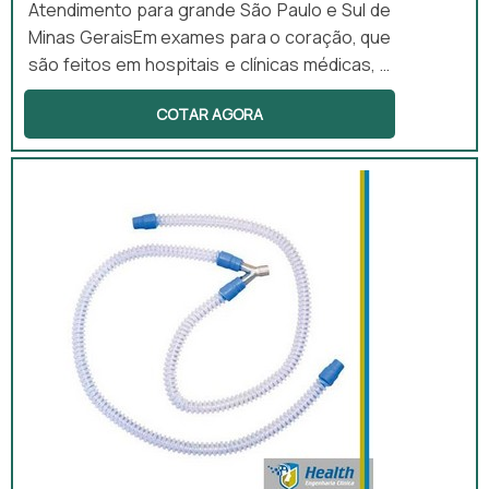
Atendimento para grande São Paulo e Sul de
Minas GeraisEm exames para o coração, que
são feitos em hospitais e clínicas médicas, o
uso de um aparelho eletrocardiógrafo
COTAR AGORA
comprar é fundamental. Esse tipo de
aparelho é utilizado para medir os
batimentos cardíacos de um paciente. Esse
exame é muito simples e é desenvolvido logo
na triagem do hospital e, desse modo, o
médico que irá atender o paciente já terá
conhecimento sobre os batimentos ...