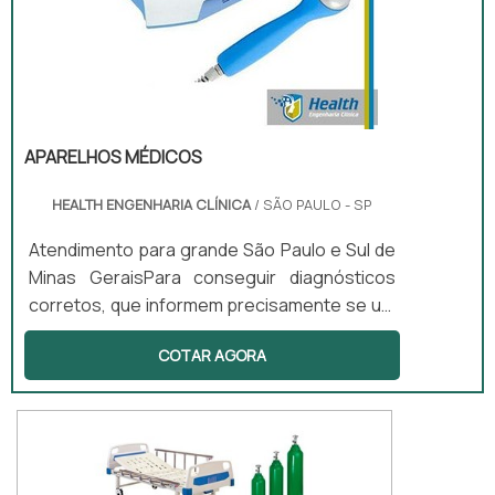
APARELHOS MÉDICOS
HEALTH ENGENHARIA CLÍNICA
/ SÃO PAULO - SP
Atendimento para grande São Paulo e Sul de
Minas GeraisPara conseguir diagnósticos
corretos, que informem precisamente se um
paciente está enfermo e se estiver, como
COTAR AGORA
curar essas enfermidades, é fundamental
que os laboratórios médicos, clínicas ou
hospitais tenham consigo uma vasta gama
de aparelhos médicos. Desse modo,
poderão atender a um grande número de