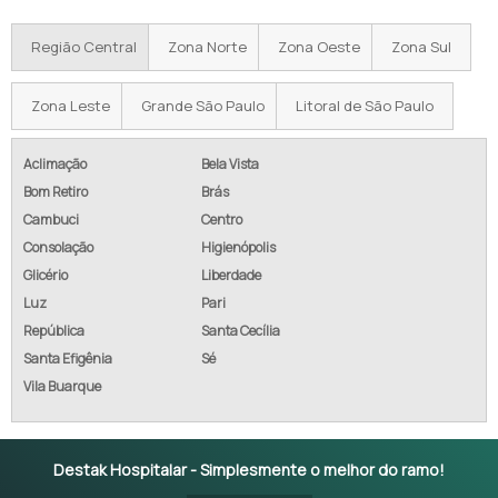
Região Central
Zona Norte
Zona Oeste
Zona Sul
Zona Leste
Grande São Paulo
Litoral de São Paulo
Aclimação
Bela Vista
Bom Retiro
Brás
Cambuci
Centro
Consolação
Higienópolis
Glicério
Liberdade
Luz
Pari
República
Santa Cecília
Santa Efigênia
Sé
Vila Buarque
Destak Hospitalar - Simplesmente o melhor do ramo!