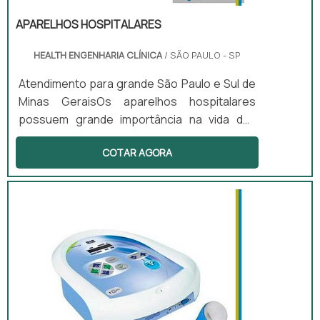
APARELHOS HOSPITALARES
HEALTH ENGENHARIA CLÍNICA
/ SÃO PAULO - SP
Atendimento para grande São Paulo e Sul de
Minas GeraisOs aparelhos hospitalares
possuem grande importância na vida das
pessoas. Sem eles os pacientes que
COTAR AGORA
passam por consultas médicas, não
poderiam saber se estão doentes ou o nível
de suas enfermidades. Os materiais devem
possuir boa performance, para que toda e
qualquer possibilidade de falha seja
eliminada. Principais aparelhos e funções
Eletrocardiograma; Laringoscópio; Entre
diverso...