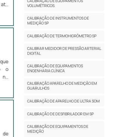
CALIBRAÇÃO DE EQUIPAMENTOS
 até
VOLUMÉTRICOS
nham
CALIBRAÇÃO DE INSTRUMENTOS DE
ção.
MEDIÇÃO SP
ntos
CALIBRAÇÃO DE TERMOHIGRÔMETRO SP
CALIBRAR MEDIDOR DE PRESSÃO ARTERIAL
DIGITAL
 que
CALIBRAÇÃO DE EQUIPAMENTOS
ue o
ENGENHARIA CLÍNICA
 no
CALIBRAÇÃO APARELHO DE MEDIÇÃO EM
anô­
GUARULHOS
edir
o da
CALIBRAÇÃO DE APARELHO DE ULTRA SOM
lhos
CALIBRAÇÃO DE DESFIBRILADOR EM SP
CALIBRAÇÃO DE EQUIPAMENTOS DE
MEDIÇÃO
o de