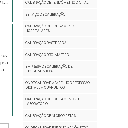
A DE
CALIBRAÇÃO DE TERMÔMETRO DIGITAL
resa
SERVIÇO DE CALIBRAÇÃO
oras
da à
CALIBRAÇÃO DE EQUIPAMENTOS
HOSPITALARES
CALIBRAÇÃO RASTREADA
CALIBRAÇÃO RBC INMETRO
ios,
pria
EMPRESA DE CALIBRAÇÃO DE
ca é
INSTRUMENTOS SP
çará
ONDE CALIBRAR APARELHO DE PRESSÃO
OBRE
DIGITAL EM GUARULHOS
trar
CALIBRAÇÃO DE EQUIPAMENTOS DE
LABORATÓRIO
CALIBRAÇÃO DE MICROPIPETAS
ONDE CALIBRAR ESFIGMOMANÔMETRO