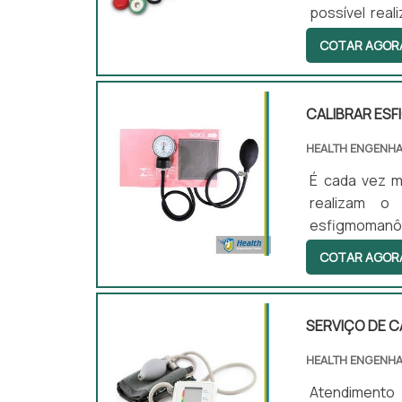
possível real
mesmo hospit
COTAR AGOR
qualidade é
Detalhes imp
da área hospit
CALIBRAR ES
HEALTH ENGENHA
É cada vez m
realizam o 
esfigmoman
diagnóstico 
COTAR AGOR
metroSendo 
pressão, o e
pressão arter
SERVIÇO DE 
de medição de
HEALTH ENGENHA
Atendimento