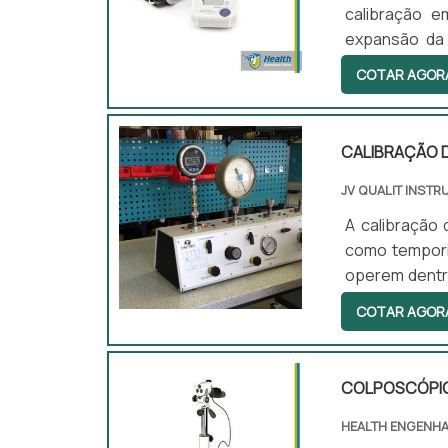
calibração 
expansão da 
grande desta
COTAR AGOR
originais d
calibraçãoSen
um serviço q
CALIBRAÇÃO 
produto.
JV QUALIT INST
A calibração
como tempori
operem dentr
em laboratór
COTAR AGOR
minimiza des
térmicos e tes
COLPOSCÓPI
HEALTH ENGENHA