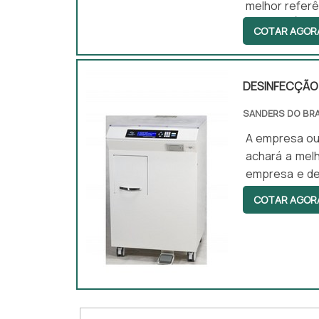
melhor refer
ENDOSCÓPIOS
COTAR AGOR
inovadora, d
ultrassônicas
entrega fin...
DESINFECÇÃO
SANDERS DO BRA
A empresa ou
achará a mel
empresa e de
por desinfecç
COTAR AGOR
assertivida
DESINFECÇÃO 
compet...