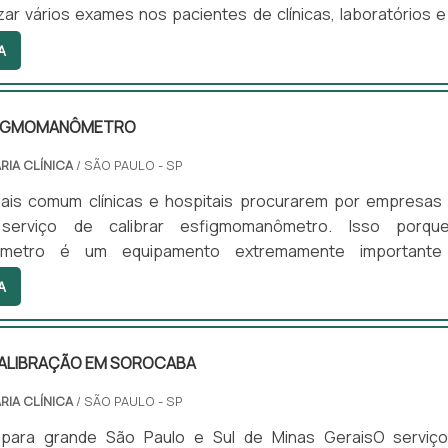
izar vários exames nos pacientes de clínicas, laboratórios e
ais destes locais. Entretanto para que esses materiais te
A
 preciso conhecer uma boa empresa que ofereça a loca
ortantes das empresas que fornecem o serviçoOs equipame
alar são muito importantes para o diagnóstico de várias .
FIGMOMANÔ­METRO
RIA CLÍNICA
/ SÃO PAULO - SP
ais comum clínicas e hospitais procurarem por empresas
serviço de calibrar esfigmomanô­metro. Isso porq
ô­metro é um equipamento extremamente importante
da pressão arterial de um paciente.O que é o esfigmom
A
mais conhecido como aparelho de pressão, ou para m
sfigmomanô­metro é um equipamento usado para a verificaçã
ial de um paciente. No mercado existem três tipos de apare
CALIBRAÇÃO EM SOROCABA
 pres.
RIA CLÍNICA
/ SÃO PAULO - SP
 para grande São Paulo e Sul de Minas GeraisO serviç