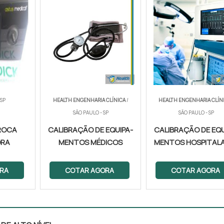
 SP
HEALTH ENGENHARIA CLÍNICA
/
HEALTH ENGENHARIA CLÍN
SÃO PAULO - SP
SÃO PAULO - SP
ROCA
CALIBRAÇÃO DE EQUIPA­
CALIBRAÇÃO DE EQU
ORA
MENTOS MÉDICOS
MENTOS HOSPITAL
RA
COTAR AGORA
COTAR AGORA