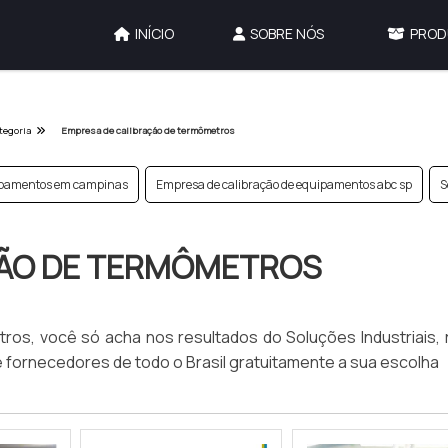
INÍCIO
SOBRE NÓS
PROD
tegoria
Empresa de calibração de termômetros
uipamentos em campinas
Empresa de calibração de equipamentos abc sp
S
ÇÃO DE TERMÔMETROS
s, você só acha nos resultados do Soluções Industriais, r
fornecedores de todo o Brasil gratuitamente a sua escolha