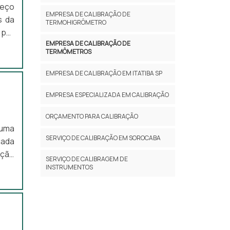
reço
EMPRESA DE CALIBRAÇÃO DE
s da
TERMOHIGRÔMETRO
 por
EMPRESA DE CALIBRAÇÃO DE
 que
TERMÔMETROS
 que
É um
EMPRESA DE CALIBRAÇÃO EM ITATIBA SP
EMPRESA ESPECIALIZADA EM CALIBRAÇÃO
ORÇAMENTO PARA CALIBRAÇÃO
 uma
SERVIÇO DE CALIBRAÇÃO EM SOROCABA
cada
nção
SERVIÇO DE CALIBRAGEM DE
nte,
INSTRUMENTOS
lhos
mais