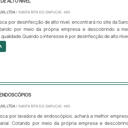
DE ALTO NÍVEL
SIL LTDA
/ SANTA RITA DO SAPUCAÍ - MG
ca por desinfecção de alto nível, encontrará no site da San
otando por meio da própria empresa e descobrindo a me
 qualidade.Quando o interesse é por desinfecção de alto nível
rasil irá encontrar excelente custo-benefício com prod
A
dos para servir mais e melhor.ALGUNS DETALHES SO
DE ALTO NÍVELHá muitas maneiras eficientes de demons
..
 ENDOSCÓPIOS
SIL LTDA
/ SANTA RITA DO SAPUCAÍ - MG
sca por lavadora de endoscópios, achará a melhor empres
rial. Cotando por meio da própria empresa e descobrin