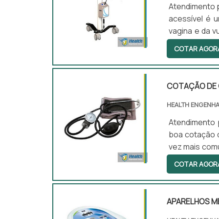
Atendimento p
acessível é 
vagina e da v
exemplo. Com 
COTAR AGOR
estão ocorren
possui alguma
instrumento l
COTAÇÃO DE 
HEALTH ENGENHA
Atendimento 
boa cotação 
vez mais comu
de equipamen
COTAR AGOR
além de evita
são calibrad
requisitado p
APARELHOS M