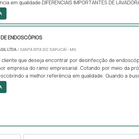
ência em qualidade.DIFERENCIAIS IMPORTANTES DE LAVADOR
Quem quer achar lavadora de endoscópios em uma emp
A
epara com a Sanders do Brasil. A empresa atua com lavad
 e circuladores de saneantes, garantindo a satisfação da ven
 DE ENDOSCÓPIOS
SIL LTDA
/ SANTA RITA DO SAPUCAÍ - MG
 cliente que deseja encontrar por desinfecção de endoscóp
hor empresa do ramo empresarial. Cotando por meio da pró
scobrindo a melhor referência em qualidade. Quando a bus
ão de endoscópios, com a equipe da Sanders do Brasil alcan
A
de com preços altamente competitivos.MAIS DETALHES S
DE ENDOSCÓPIOSHá muitas maneiras eficientes de demons