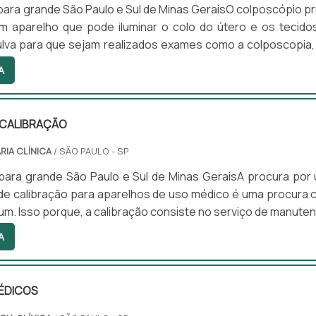
ara grande São Paulo e Sul de Minas GeraisO colposcópio p
um aparelho que pode iluminar o colo do útero e os tecido
ulva para que sejam realizados exames como a colposcopia,
esse tipo de aparelho é possível analisar as anormalidades
A
do no corpo da mulher. É um instrumento fácil de utilizar
s características marcantes, tais como: Fácil manutenção; 
eve; Não oferece dor ao paciente; En.
CALIBRAÇÃO
RIA CLÍNICA
/ SÃO PAULO - SP
para grande São Paulo e Sul de Minas GeraisA procura por
de calibração para aparelhos de uso médico é uma procura 
m. Isso porque, a calibração consiste no serviço de manute
tos hospitalares, fazendo com que eles trabalhem normalme
A
r que seja necessário a substituição por novos.Quais apare
osO serviço de calibração, ou manutenção, é geralmente 
ara aparelhos como: Aparelhos de pressão; .
ÉDICOS