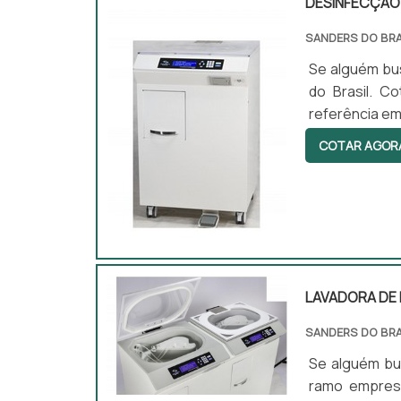
DESINFECÇÃO 
SANDERS DO BRA
Se alguém bus
do Brasil. C
referência em
Sanders do B
COTAR AGOR
desenvolvi
DESINFECÇÃO 
competência .
LAVADORA DE
SANDERS DO BRA
Se alguém bu
ramo empresa