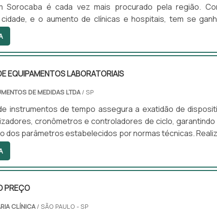
em Sorocaba é cada vez mais procurado pela região. C
cidade, e o aumento de clínicas e hospitais, tem se gan
que, uma vez que esse serviço busca trazer as configura
A
e instrumentos hospitalares.Mais informações sob
do um tipo de manutenção de caráter preventivo, a calibraç
ue tem como finalidade trazer as configurações de fábric
DE EQUIPAMENTOS LABORATORIAIS
RUMENTOS DE MEDIDAS LTDA
/ SP
 de instrumentos de tempo assegura a exatidão de disposit
zadores, cronômetros e controladores de ciclo, garantindo
o dos parâmetros estabelecidos por normas técnicas. Reali
io rastreável e com padrões certificados, essa calibr
A
vios que possam impactar processos sensíveis, como ci
tes laboratoriais.
O PREÇO
RIA CLÍNICA
/ SÃO PAULO - SP