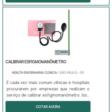
prevenindo que estes contraiam
doenças.Eles podem ser adquiridos em
empresas de engenharia clínica hospitalar e,
caso seja necessário, poderão passar por
manutenções, sejam elas, preventivas, com
o intuito de evitar que os erros aconteçam,
ou corretivas, que são feitas para corrigir
falhas já oc.
CALIBRAR ESFIGMOMANÔ­METRO
HEALTH ENGENHARIA CLÍNICA
/ SÃO PAULO - SP
É cada vez mais comum clínicas e hospitais
procurarem por empresas que realizam o
serviço de calibrar esfigmomanô­metro. Isso
porque o esfigmomanô­metro é um
COTAR AGORA
equipamento extremamente importante no