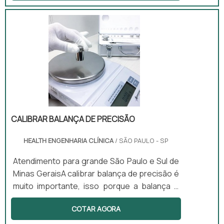
diagnóstico da pressão arterial de um
paciente.O que é o esfigmomanô­
metroSendo mais conhecido como aparelho
de pressão, ou para medir pressão, o
esfigmomanô­metro é um equipamento
usado para a verificação da pressão arterial
de um paciente. No mercado existem três
tipos de aparelhos de medição de pres.
CALIBRAR BALANÇA DE PRECISÃO
HEALTH ENGENHARIA CLÍNICA
/ SÃO PAULO - SP
Atendimento para grande São Paulo e Sul de
Minas GeraisA calibrar balança de precisão é
muito importante, isso porque a balança é
utilizada para medir massa de sólidos e
COTAR AGORA
líquidos não voláteis com alto grau de
precisão. Ele é muito utilizado dentro de