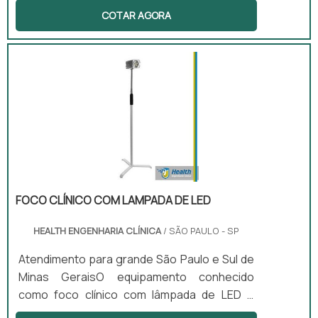
pacientes que procurarem seus serviços
COTAR AGORA
para realização de check-ups de rotina ou
para a realização de exames mais
aprofundados. É fundamental que os
aparelhos estejam funcionando
corretamente e, em casos de estes
apresentarem falhas, é essencial consultar
uma assistência técnica de equipamentos
hospitalares.Funcionalidade de correta do
processoA assistência técnica para equi.
FOCO CLÍNICO COM LAMPADA DE LED
HEALTH ENGENHARIA CLÍNICA
/ SÃO PAULO - SP
Atendimento para grande São Paulo e Sul de
Minas GeraisO equipamento conhecido
como foco clínico com lâmpada de LED é
muito utilizado em diferentes