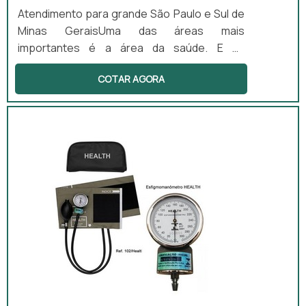
Atendimento para grande São Paulo e Sul de
Minas GeraisUma das áreas mais
importantes é a área da saúde. E as
empresas de engenharia clínica hospitalar
COTAR AGORA
possuem um grande papel nessa área, pois
podem oferecer produtos e serviços para
estabelecimentos como clínicas, hospitais,
laboratórios e muitos outros.Principais
detalhes do procedimentoAs empresas
dessa área podem fornecer manutenções
para os equipamentos, produtos e
aparelhos da área...