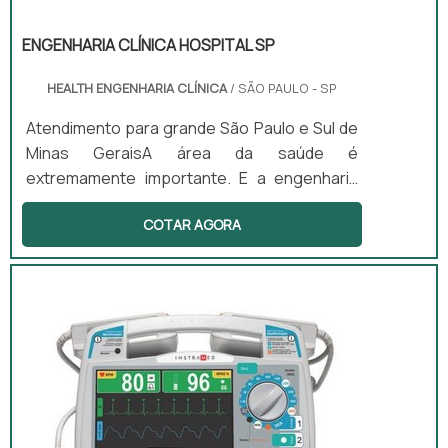
ENGENHARIA CLÍNICA HOSPITAL SP
HEALTH ENGENHARIA CLÍNICA
/ SÃO PAULO - SP
Atendimento para grande São Paulo e Sul de
Minas GeraisA área da saúde é
extremamente importante. E a engenharia
clínica hospital SP tem papel fundamental na
COTAR AGORA
área, pois são essas empresas que
oferecer produtos e serviços para vários
estabelecimentos da área, como clínicas,
hospitais, laboratórios, por exemplo.As
empresas dessa área podem realizar
manutenções em equipamentos, produtos e
aparelhos que fazem os mais diversos tipos
de exame...