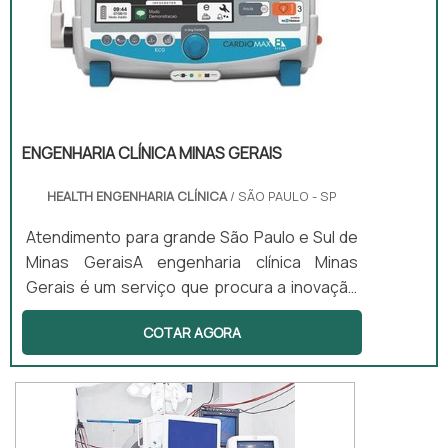
ENGENHARIA CLÍNICA MINAS GERAIS
HEALTH ENGENHARIA CLÍNICA
/ SÃO PAULO - SP
Atendimento para grande São Paulo e Sul de
Minas GeraisA engenharia clínica Minas
Gerais é um serviço que procura a inovação
para os mais variados diversos
COTAR AGORA
estabelecimentos da área da saúde. Com a
esse tipo de tecnologia é possível garantir
diversos benefícios, como por exemplo:
Elaborar cronogramas de calibrações e
manutenções corretivas e preventivas;