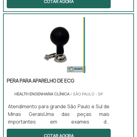
COTAR AGORA
configurações originais dos equipamentos.
Esse serviço é muito requisitado em:
Hospitais; Clínicas; Postos de saúde;
Laboratórios; Entre outros
estabelecimentos da área da
saúde.Conheça mais sobre a calibraçãoA
calibração de equipamentos é basicamente
uma manutenção preventiva. Isso porque ela
deve ser feita de forma periódica, variando o
tem.
PERA PARA APARELHO DE ECG
HEALTH ENGENHARIA CLÍNICA
/ SÃO PAULO - SP
Atendimento para grande São Paulo e Sul de
Minas GeraisUma das peças mais
importantes em exames de
eletrocardiogramas é a pera para aparelho
COTAR AGORA
de ECG. Isso porque a pera tem como