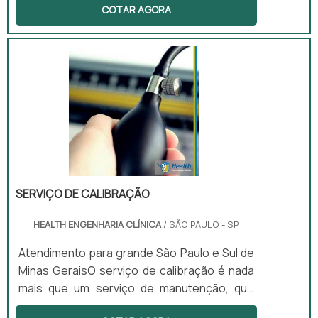
COTAR AGORA
estabelecimentos da área da saúde, por
exemplo, clínicas médicas, laboratórios,
entre outros.Principais vantagens
presentes do equipamento Iluminar campos
cirúrgicos abertos; Desenvolver exames
clínicos não invasivos; Procedimentos
laboratoriais; Entre diversos outros.Sua
lâmpada de LED é de suma importância em
todos esses procedimentos pois irá ilum.
SERVIÇO DE CALIBRAÇÃO
HEALTH ENGENHARIA CLÍNICA
/ SÃO PAULO - SP
Atendimento para grande São Paulo e Sul de
Minas GeraisO serviço de calibração é nada
mais que um serviço de manutenção, que
tem como objetivo restaurar as