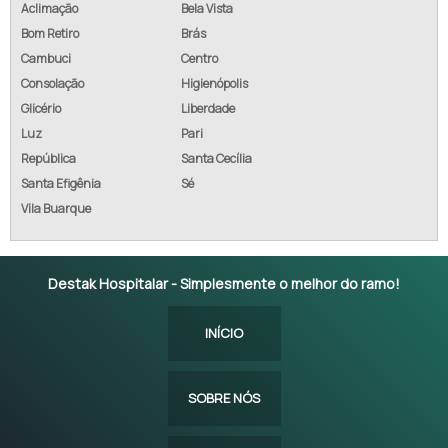
Aclimação
Bela Vista
Bom Retiro
Brás
Cambuci
Centro
Consolação
Higienópolis
Glicério
Liberdade
Luz
Pari
República
Santa Cecília
Santa Efigênia
Sé
Vila Buarque
Destak Hospitalar - Simplesmente o melhor do ramo!
INÍCIO
SOBRE NÓS