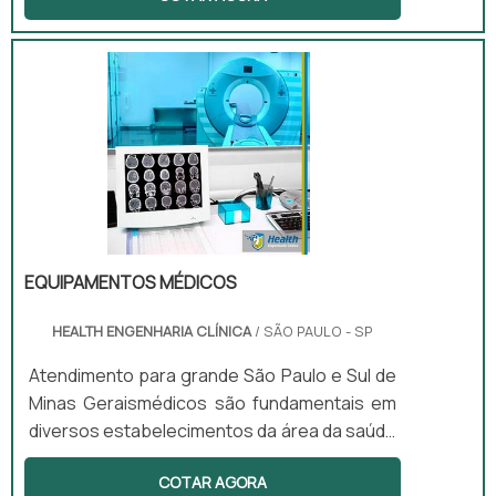
objetivo sugar o ar e fixar o eletrodo
precordial na pele do paciente.São utilizadas
para inflamar braçadeiras em exames de
pressão, para medir a pressão arterial do
paciente. Algumas podem ser oferecidas
com ou sem luva dianteira para retenção de
ar. As peras são fabricadas em látex e
podem ter tamanho pequeno, médio ou .
EQUIPAMENTOS MÉDICOS
HEALTH ENGENHARIA CLÍNICA
/ SÃO PAULO - SP
Atendimento para grande São Paulo e Sul de
Minas Geraismédicos são fundamentais em
diversos estabelecimentos da área da saúde
e podem realizar diversos tipos de exames,
COTAR AGORA
melhorando a saúde dos pacientes e