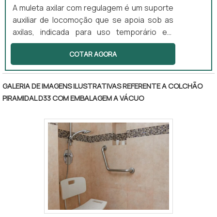
A muleta axilar com regulagem é um suporte
auxiliar de locomoção que se apoia sob as
axilas, indicada para uso temporário em
casos de lesão. Este equipamento oferece
COTAR AGORA
estabilidade e reduz a carga nos membros
inferiores, sendo ajustável em altura e
possuindo apoio acolchoado para maior
GALERIA DE IMAGENS ILUSTRATIVAS REFERENTE A COLCHÃO
conforto. É ideal para uso ambulatorial e
PIRAMIDAL D33 COM EMBALAGEM A VÁCUO
domiciliar, proporcionando segurança ao
usuário durante a recuperação.