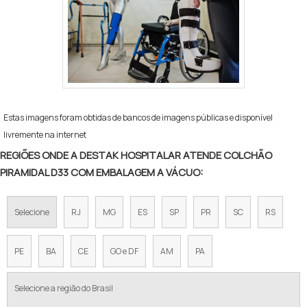
Estas imagens foram obtidas de bancos de imagens públicas e disponível
livremente na internet
REGIÕES ONDE A DESTAK HOSPITALAR ATENDE COLCHÃO
PIRAMIDAL D33 COM EMBALAGEM A VÁCUO:
Selecione
RJ
MG
ES
SP
PR
SC
RS
PE
BA
CE
GO e DF
AM
PA
Selecione a região do Brasil