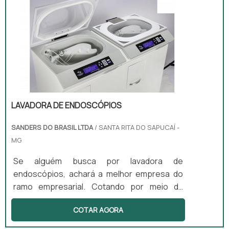
benefício com produtos desenvolvidos para
servir mais e melhor.ALGUNS DETALHES
SOBRE DESINFECÇÃO DE ALTO NÍVELHá
muitas maneiras eficientes de demonstrar
competência ...
LAVADORA DE ENDOSCÓPIOS
SANDERS DO BRASIL LTDA
/ SANTA RITA DO SAPUCAÍ -
MG
Se alguém busca por lavadora de
endoscópios, achará a melhor empresa do
ramo empresarial. Cotando por meio da
própria empresa e descobrindo a melhor
COTAR AGORA
referência em qualidade.DIFERENCIAIS
IMPORTANTES DE LAVADORA DE