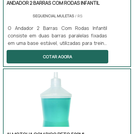
ANDADOR 2 BARRAS COM RODAS INFANTIL
SEQUENCIAL MULETAS
/ RS
O Andador 2 Barras Com Rodas Infantil
consiste em duas barras paralelas fixadas
em uma base estável, utilizadas para treino
de marcha e equilíbrio. Este equipamento
COTAR AGORA
promove reabilitação progressiva e
fortalecimento muscular, sendo
especialmente benéfico para pacientes
pós-cirúrgicos e aqueles que apresentam
distúrbios neuromotores. Sua aplicação é
comum em clínicas de fisioterapia, onde
auxilia na recuperação de mobilidade.