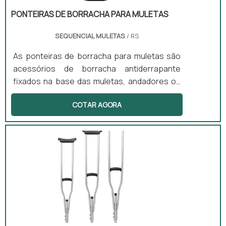
PONTEIRAS DE BORRACHA PARA MULETAS
SEQUENCIAL MULETAS
/ RS
As ponteiras de borracha para muletas são
acessórios de borracha antiderrapante
fixados na base das muletas, andadores ou
bengalas. Esses componentes são
COTAR AGORA
projetados para proporcionar maior
aderência ao solo, evitando escorregões e
quedas, o que é crucial para a segurança dos
usuários. Além disso, as ponteiras absorvem
impacto e reduzem o desgaste do
equipamento, aumentando sua durabilidade
e eficiência.