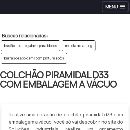
MENU
>
Buscas relacionadas:
bastão tipo t regulável para idosos
muleta axilar peg
barras de apoio em l com pintura epóxi
COLCHÃO PIRAMIDAL D33
COM EMBALAGEM A VÁCUO
Realize uma cotação de colchão piramidal d33 com
embalagem a vácuo, você só vai descobrir no site do
Soluções Industriais, realize um orçamento