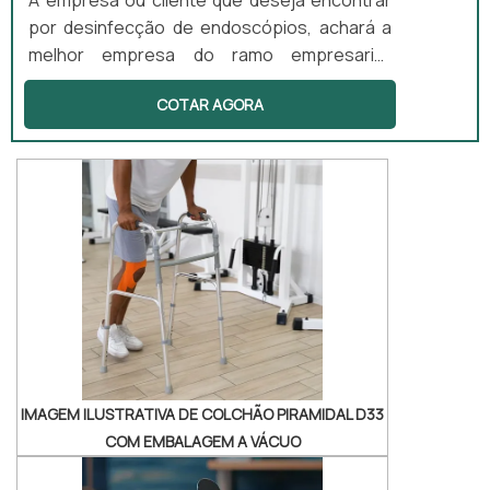
por desinfecção de endoscópios, achará a
melhor empresa do ramo empresarial.
Cotando por meio da própria empresa e
COTAR AGORA
descobrindo a melhor referência em
qualidade. Quando a busca é por
desinfecção de endoscópios, com a equipe
da Sanders do Brasil alcançará assertividade
com preços altamente competitivos.MAIS
DETALHES SOBRE DESINFECÇÃO DE
ENDOSCÓPIOSHá muitas maneiras eficientes
de demonstrar compet...
IMAGEM ILUSTRATIVA DE COLCHÃO PIRAMIDAL D33
COM EMBALAGEM A VÁCUO