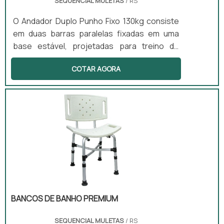
SEQUENCIAL MULETAS
/ RS
O Andador Duplo Punho Fixo 130kg consiste
em duas barras paralelas fixadas em uma
base estável, projetadas para treino de
marcha e equilíbrio. Este equipamento
COTAR AGORA
promove a reabilitação progressiva e o
fortalecimento muscular, sendo
especialmente benéfico para pacientes
pós-cirúrgicos e aqueles que apresentam
distúrbios neuromotores. Sua aplicação é
comum em clínicas de fisioterapia, onde
auxilia na recuperação e melhora da
mobilidade dos usuários.
BANCOS DE BANHO PREMIUM
SEQUENCIAL MULETAS
/ RS