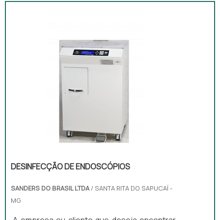
ENDOSCÓPIOSQuem quer achar lavadora de
endoscópios em uma empresa inovadora,
depara com a Sanders do Brasil. A empresa
atua com lavadoras ultrassônicas e
circuladores de saneantes, garantindo a
satisfação da venda à entrega fin...
DESINFECÇÃO DE ENDOSCÓPIOS
SANDERS DO BRASIL LTDA
/ SANTA RITA DO SAPUCAÍ -
MG
A empresa ou cliente que deseja encontrar