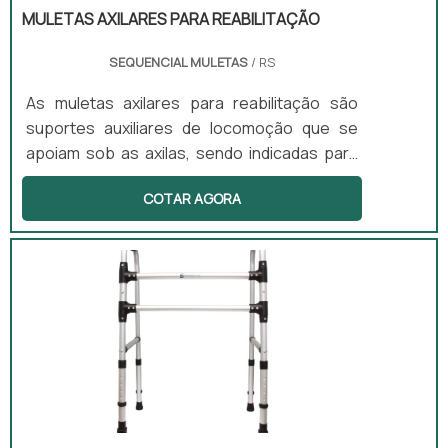
MULETAS AXILARES PARA REABILITAÇÃO
SEQUENCIAL MULETAS
/ RS
As muletas axilares para reabilitação são
suportes auxiliares de locomoção que se
apoiam sob as axilas, sendo indicadas para
uso temporário em casos de lesão. Este
COTAR AGORA
equipamento oferece estabilidade e reduz a
carga nos membros inferiores, permitindo
que o usuário se locomova com mais
segurança. Além disso, as muletas são
ajustáveis em altura e contam com apoio
acolchoado, proporcionando conforto
durante o uso. Elas são adequadas tanto
para uso ambulatorial quanto domiciliar.