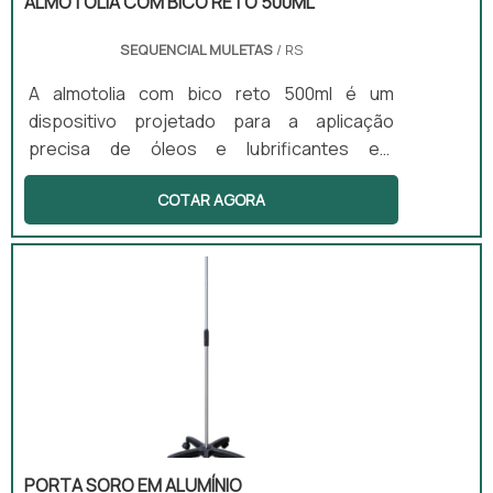
ALMOTOLIA COM BICO RETO 500ML
SEQUENCIAL MULETAS
/ RS
A almotolia com bico reto 500ml é um
dispositivo projetado para a aplicação
precisa de óleos e lubrificantes em
equipamentos ortopédicos e hospitalares.
COTAR AGORA
Este produto é essencial para garantir a
manutenção segura e eficaz de diversos
dispositivos, contribuindo para o bom
funcionamento e prolongando a vida útil dos
mesmos. Além de sua funcionalidade, a
almotolia é portátil, resistente e fácil de usar,
tornando-se uma ferramenta indispensável
em oficinas de reabilitação e clínicas.
PORTA SORO EM ALUMÍNIO