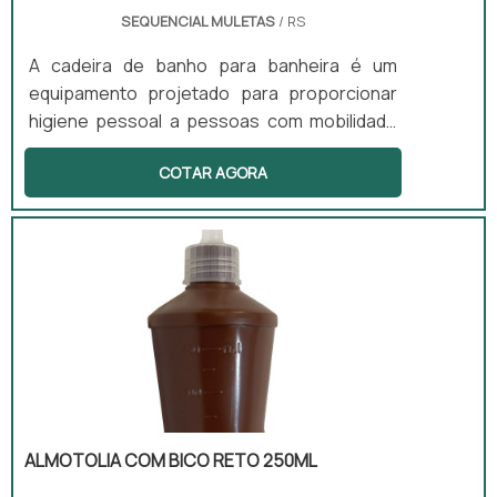
SEQUENCIAL MULETAS
/ RS
A cadeira de banho para banheira é um
equipamento projetado para proporcionar
higiene pessoal a pessoas com mobilidade
reduzida. Com uma estrutura que inclui rodas
COTAR AGORA
e um assento anatômico, esse produto
facilita o banho com segurança e conforto.
Além disso, a cadeira pode contar com apoio
para braço, encosto e assento com abertura
higiênica, tornando-a uma solução prática
tanto para uso domiciliar quanto hospitalar.
ALMOTOLIA COM BICO RETO 250ML