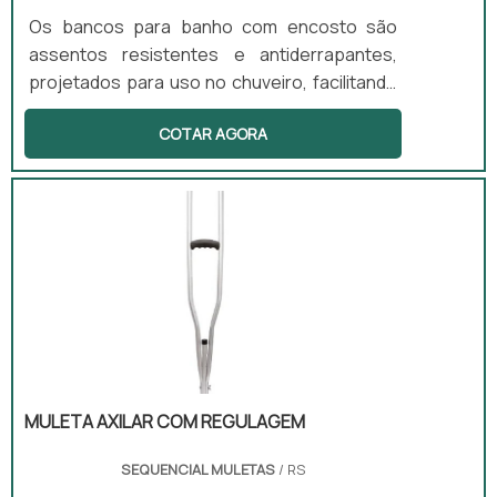
Os bancos para banho com encosto são
assentos resistentes e antiderrapantes,
projetados para uso no chuveiro, facilitando
a higiene pessoal com segurança. Este
COTAR AGORA
produto é ideal para pessoas com
mobilidade limitada ou em processo de
recuperação, pois reduz o risco de quedas
no banheiro. Disponíveis em versões com ou
sem encosto e com regulagem de altura,
esses bancos atendem a diferentes
necessidades dos usuários.
MULETA AXILAR COM REGULAGEM
SEQUENCIAL MULETAS
/ RS