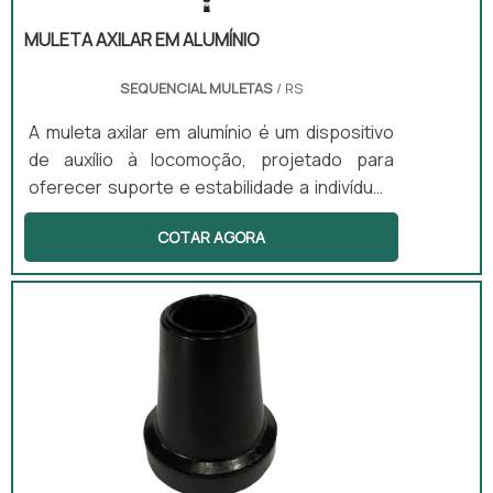
MULETA AXILAR EM ALUMÍNIO
SEQUENCIAL MULETAS
/ RS
A muleta axilar em alumínio é um dispositivo
de auxílio à locomoção, projetado para
oferecer suporte e estabilidade a indivíduos
com lesões ou limitações motoras. Fabricada
COTAR AGORA
em liga de alumínio, ela é leve, resistente à
corrosão e facilmente ajustável em altura
para se adequar a diferentes estaturas.
Suas principais vantagens incluem
durabilidade, conforto ergonômico (com
apoio axilar e de mão acolchoados) e a
capacidade de promover a autonomia e
segurança do usuário durante a
recuperação ou no dia a dia.