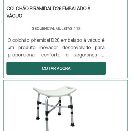
COLCHÃO PIRAMIDAL D28 EMBALADO À
VÁCUO
SEQUENCIAL MULETAS
/ RS
O colchão piramidal D28 embalado à vácuo é
um produto inovador desenvolvido para
proporcionar conforto e segurança a
pacientes acamados. Com uma superfície
COTAR AGORA
em formato piramidal, esse colchão distribui
melhor a pressão do corpo, prevenindo
escaras e oferecendo ventilação adequada.
É uma solução ideal para uso em hospitais,
asilos e domicílios, onde o cuidado com a
saúde e o bem-estar dos pacientes é
fundamental.