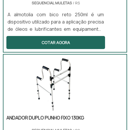
SEQUENCIAL MULETAS
/ RS
A almotolia com bico reto 250ml é um
dispositivo utilizado para a aplicação precisa
de óleos e lubrificantes em equipamentos
ortopédicos e hospitalares. Este produto é
COTAR AGORA
essencial para garantir a manutenção
segura e eficaz de diversos dispositivos,
contribuindo para o seu bom funcionamento
e prolongando a vida útil dos mesmos. Além
disso, a almotolia é portátil, resistente e fácil
de usar, tornando-se uma ferramenta ideal
para oficinas de reabilitação e clínicas.
ANDADOR DUPLO PUNHO FIXO 130KG