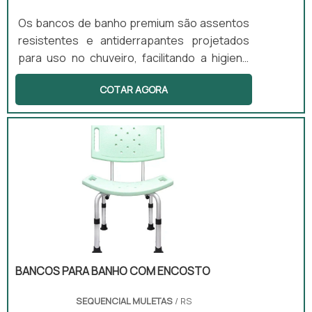
Os bancos de banho premium são assentos
resistentes e antiderrapantes projetados
para uso no chuveiro, facilitando a higiene
pessoal com segurança. Esse produto é
COTAR AGORA
ideal para pessoas com mobilidade limitada
ou em recuperação, pois reduz o risco de
quedas no banheiro. Disponíveis em versões
com ou sem encosto e com regulagem de
altura, esses bancos atendem a diferentes
necessidades dos usuários.
BANCOS PARA BANHO COM ENCOSTO
SEQUENCIAL MULETAS
/ RS