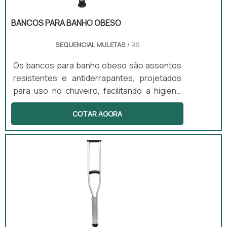
BANCOS PARA BANHO OBESO
SEQUENCIAL MULETAS
/ RS
Os bancos para banho obeso são assentos
resistentes e antiderrapantes, projetados
para uso no chuveiro, facilitando a higiene
pessoal com segurança. Este produto é ideal
COTAR AGORA
para pessoas com mobilidade limitada ou em
recuperação, pois reduz o risco de quedas
no banheiro. Disponíveis em versões com ou
sem encosto e com regulagem de altura,
esses bancos atendem a diferentes
necessidades dos usuários.