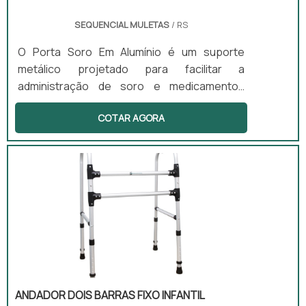
SEQUENCIAL MULETAS
/ RS
O Porta Soro Em Alumínio é um suporte
metálico projetado para facilitar a
administração de soro e medicamentos
intravenosos. Este equipamento é equipado
COTAR AGORA
com rodízios que proporcionam mobilidade
ao paciente durante as infusões, permitindo
que ele se mova com segurança e conforto.
Além disso, o porta soro possui ganchos
para a fixação de bolsas de soro, garantindo
que os medicamentos estejam sempre
acessíveis. A altura do suporte é ajustável, e
sua base é estável, tornando-o ideal para
uso hospitalar, ambulatorial ou domiciliar.
ANDADOR DOIS BARRAS FIXO INFANTIL