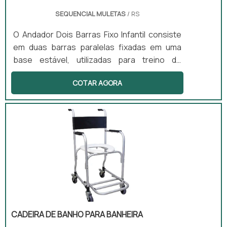
SEQUENCIAL MULETAS
/ RS
O Andador Dois Barras Fixo Infantil consiste
em duas barras paralelas fixadas em uma
base estável, utilizadas para treino de
marcha e equilíbrio. Este equipamento
COTAR AGORA
promove reabilitação progressiva e
fortalecimento muscular, sendo
especialmente benéfico para pacientes
pós-cirúrgicos e aqueles com distúrbios
neuromotores. Sua aplicação é comum em
clínicas de fisioterapia, onde auxilia na
recuperação da mobilidade.
CADEIRA DE BANHO PARA BANHEIRA