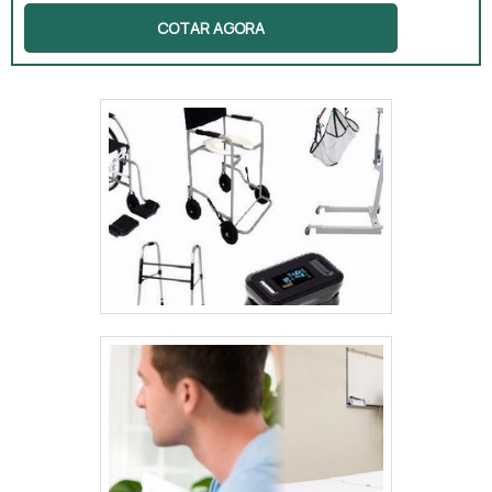
laboratórios, hospitais e muitos outros
COTAR AGORA
estabelecimentos da área da saúde. Eles
têm como objetivo realizar uma série de
exames nos pacientes para que os
responsáveis consigam apresentar os
diagnósticos para estes.No entanto, é de
suma importância contratar empresas de
manutenção de equipamentos médicos em
casos de falhas nos equipamentos. Desse
modo, os equipamentos podem ter.