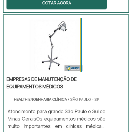
COTAR AGORA
a pacientes, além de gerenciar todos os
processos de equipamentos de acordo com
as normas estabelecidas pela Anvisa. O
serviço oferecido pela empresa visa atender
diversos ambientes, como por exemplo:
Hospitais; Clínicas; Centros de saúde; Entre
outros.Detalhes fundamentais sobre a
empresaUma boa empresa consegue
controlar os equipamento.
EMPRESAS DE MANUTENÇÃO DE
EQUIPAMENTOS MÉDICOS
HEALTH ENGENHARIA CLÍNICA
/ SÃO PAULO - SP
Atendimento para grande São Paulo e Sul de
Minas GeraisOs equipamentos médicos são
muito importantes em clínicas médicas,