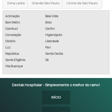
Zona Leste
Grande São Paulo
Litoral de São Paulo
Aclimação
Bela Vista
Bom Retiro
Brás
Cambuci
Centro
Consolação
Higienópolis
Glicério
Liberdade
Luz
Pari
República
Santa Cecília
Santa Efigênia
Sé
Vila Buarque
Destak Hospitalar - Simplesmente o melhor do ramo!
INÍCIO