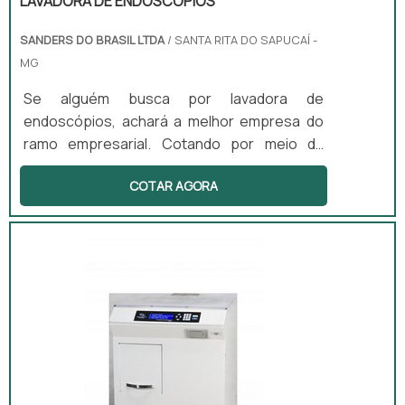
LAVADORA DE ENDOSCÓPIOS
SANDERS DO BRASIL LTDA
/ SANTA RITA DO SAPUCAÍ -
MG
Se alguém busca por lavadora de
endoscópios, achará a melhor empresa do
ramo empresarial. Cotando por meio da
própria empresa e descobrindo a melhor
COTAR AGORA
referência em qualidade.DIFERENCIAIS
IMPORTANTES DE LAVADORA DE
ENDOSCÓPIOSQuem quer achar lavadora de
endoscópios em uma empresa inovadora,
depara com a Sanders do Brasil. A empresa
atua com lavadoras ultrassônicas e
circuladores de saneantes, garantindo a
satisfação da venda à entrega fin...