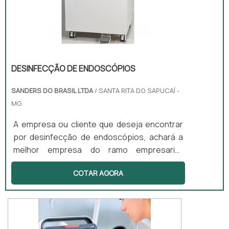
DESINFECÇÃO DE ENDOSCÓPIOS
SANDERS DO BRASIL LTDA
/ SANTA RITA DO SAPUCAÍ -
MG
A empresa ou cliente que deseja encontrar
por desinfecção de endoscópios, achará a
melhor empresa do ramo empresarial.
Cotando por meio da própria empresa e
COTAR AGORA
descobrindo a melhor referência em
qualidade. Quando a busca é por
desinfecção de endoscópios, com a equipe
da Sanders do Brasil alcançará assertividade
com preços altamente competitivos.MAIS