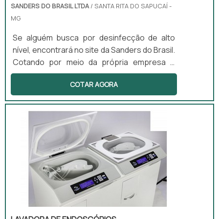
SANDERS DO BRASIL LTDA
/ SANTA RITA DO SAPUCAÍ -
MG
Se alguém busca por desinfecção de alto
nível, encontrará no site da Sanders do Brasil.
Cotando por meio da própria empresa e
descobrindo a melhor referência em
COTAR AGORA
qualidade.Quando o interesse é por
desinfecção de alto nível, na Sanders do
Brasil irá encontrar excelente custo-
benefício com produtos desenvolvidos para
servir mais e melhor.ALGUNS DETALHES
SOBRE DESINFECÇÃO DE ALTO NÍVELHá
muitas maneiras eficientes de demonstrar
competência ...