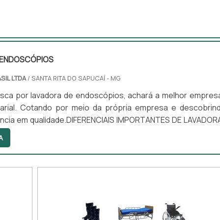
..
 ENDOSCÓPIOS
SIL LTDA
/ SANTA RITA DO SAPUCAÍ - MG
sca por lavadora de endoscópios, achará a melhor empres
rial. Cotando por meio da própria empresa e descobrin
ência em qualidade.DIFERENCIAIS IMPORTANTES DE LAVADOR
Quem quer achar lavadora de endoscópios em uma emp
A
epara com a Sanders do Brasil. A empresa atua com lavad
 e circuladores de saneantes, garantindo a satisfação da ven