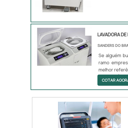
competência .
LAVADORA DE
SANDERS DO BRA
Se alguém bu
ramo empresa
melhor refer
ENDOSCÓPIOS
COTAR AGOR
inovadora, d
ultrassônicas
entrega fin...