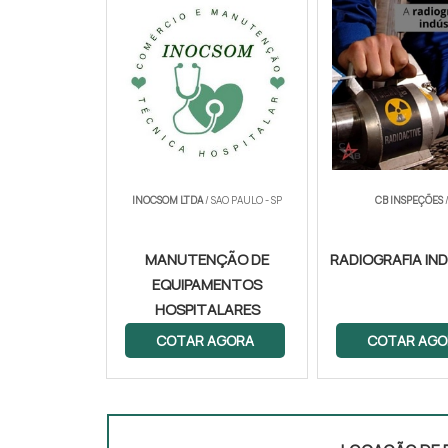
INOCSOM LTDA
/ SAO PAULO - SP
CB INSPEÇÕES
/
MANUTENÇÃO DE
RADIOGRAFIA IN
EQUIPAMENTOS
HOSPITALARES
COTAR AGORA
COTAR AGO