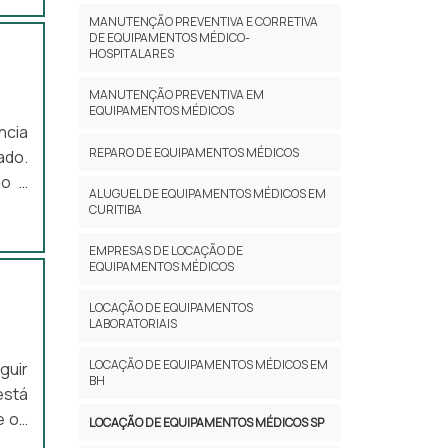
csom
 são
MANUTENÇÃO PREVENTIVA E CORRETIVA
ter:
DE EQUIPAMENTOS MÉDICO-
HOSPITALARES
res;
ento
MANUTENÇÃO PREVENTIVA EM
 dos
EQUIPAMENTOS MÉDICOS
ncia
o de
REPARO DE EQUIPAMENTOS MÉDICOS
ado.
enha
do a
 que
ALUGUEL DE EQUIPAMENTOS MÉDICOS EM
ncia
cro,
CURITIBA
io e
ivos
EMPRESAS DE LOCAÇÃO DE
 com
 uma
EQUIPAMENTOS MÉDICOS
NCIA
o de
ção
l. A
LOCAÇÃO DE EQUIPAMENTOS
LABORATORIAIS
iros
DADE
s as
nica
LOCAÇÃO DE EQUIPAMENTOS MÉDICOS EM
guir
e se
BH
to e
está
itas
ande
e os
LOCAÇÃO DE EQUIPAMENTOS MÉDICOS SP
ia e
o de
a de