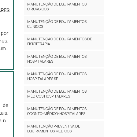
MANUTENÇÃO DE EQUIPAMENTOS
idos
CIRÚRGICOS
ARES
dade
MANUTENÇÃO DE EQUIPAMENTOS
CLÍNICOS
 por
MANUTENÇÃO DE EQUIPAMENTOS DE
res,
FISIOTERAPIA
 uma
do o
MANUTENÇÃO DE EQUIPAMENTOS
HOSPITALARES
tos
nica
MANUTENÇÃO DE EQUIPAMENTOS
nica
HOSPITALARES SP
 DE
MANUTENÇÃO DE EQUIPAMENTOS
foca
MÉDICOS HOSPITALARES
o de
l de
para
MANUTENÇÃO DE EQUIPAMENTOS
ais,
ODONTO-MÉDICO-HOSPITALARES
esas
a na
com
MANUTENÇÃO PREVENTIVA DE
ade,
EQUIPAMENTOS MÉDICOS
trar
içoO