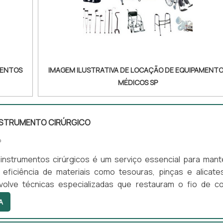
MENTOS
IMAGEM ILUSTRATIVA DE LOCAÇÃO DE EQUIPAMENT
MÉDICOS SP
INSTRUMENTO CIRÚRGICO
P
 instrumentos cirúrgicos é um serviço essencial para mant
 eficiência de materiais como tesouras, pinças e alicate
olve técnicas especializadas que restauram o fio de co
m desempenho seguro e eficaz. Entre os benefícios, desta
A
ação da vida útil dos instrumentos, a redução do esf
para cortes e a conformidade com padrões de higie