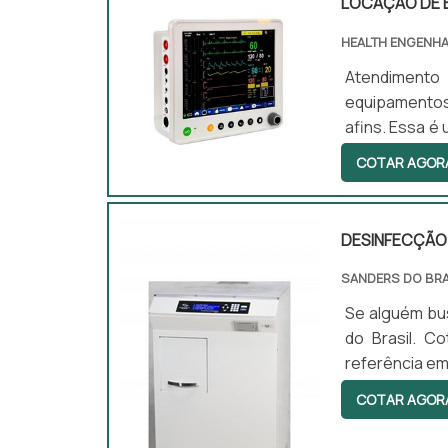
LOCAÇÃO DE 
HEALTH ENGENHA
Atendimento
equipamentos 
afins. Essa é 
atendimento 
COTAR AGOR
utilizar eq
constante p
estabelecim..
DESINFECÇÃO 
SANDERS DO BRA
Se alguém bus
do Brasil. C
referência em
Sanders do B
COTAR AGOR
desenvolvi
DESINFECÇÃO 