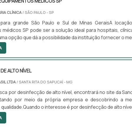
EQUIPAMENTOS MÉDICOS SP
RIA CLÍNICA
/ SÃO PAULO - SP
 para grande São Paulo e Sul de Minas GeraisA locaçã
médicos SP pode ser a solução ideal para hospitais, clínic
uma opção que dá a possibilidade da instituição fornecer o me
possível ao paciente e ainda assim economizar, sem deixa
A
uipamentos de pontaDetalhes importantes deste servi
rocura por um atendimento excelente faz com que e
.
DE ALTO NÍVEL
SIL LTDA
/ SANTA RITA DO SAPUCAÍ - MG
ca por desinfecção de alto nível, encontrará no site da San
otando por meio da própria empresa e descobrindo a me
 qualidade.Quando o interesse é por desinfecção de alto nível
rasil irá encontrar excelente custo-benefício com prod
A
dos para servir mais e melhor.ALGUNS DETALHES SO
DE ALTO NÍVELHá muitas maneiras eficientes de demons