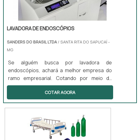
LAVADORA DE ENDOSCÓPIOS
SANDERS DO BRASIL LTDA
/ SANTA RITA DO SAPUCAÍ -
MG
Se alguém busca por lavadora de
endoscópios, achará a melhor empresa do
ramo empresarial. Cotando por meio da
própria empresa e descobrindo a melhor
COTAR AGORA
referência em qualidade.DIFERENCIAIS
IMPORTANTES DE LAVADORA DE
ENDOSCÓPIOSQuem quer achar lavadora de
endoscópios em uma empresa inovadora,
depara com a Sanders do Brasil. A empresa
atua com lavadoras ultrassônicas e