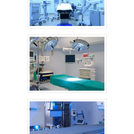
nacional e internacional. REFERÊNCIA DE
QUALIDADE NO SEGMENTO Somente na
Sanders do Brasil tem o que há de melhor no
ramo de lavadora ultrassônica CME. Com
foco na experiência dos clientes, oferece
itens variados como lavadoras ultrassônicas
e autoclaves. É comprometida com os
serviços e responsável, qualificações
construídas por focar suas ações no
resultado final, tendo escritório de alta
qualidade onde são realizadas as atividades
e atuação nacional e internacional. Tudo
isso, unido a um time de colaboradores
treinados regularmente e profissionais
altamente qualificados, comprova sua
essência de trazer o melhor para todos os
clientes. Saiba mais informações solicitando
um orçamento sem compromisso! .