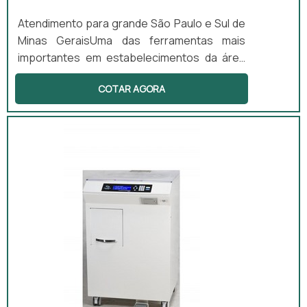
Atendimento para grande São Paulo e Sul de
Minas GeraisUma das ferramentas mais
importantes em estabelecimentos da área
da saúde é o foco clínico com lâmpada
COTAR AGORA
halógena. Esse tipo de equipamento é
utilizado principalmente em cirurgias.
Indicado para pequenas cirurgias, o
equipamento pode oferecer melhor
visualização durante a realização do
processo.Funcionalidade correta do
materialO foco clínico de lâmpada halógena é
um equipamento com a...