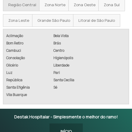
Região Central
Zona Norte
Zona Oeste
Zona Sul
Zona Leste
Grande São Paulo
Litoral de São Paulo
Aclimação
Bela Vista
Bom Retiro
Brás
Cambuci
Centro
Consolação
Higienópolis
Glicério
Liberdade
Luz
Pari
República
Santa Cecília
Santa Efigênia
Sé
Vila Buarque
Destak Hospitalar - Simplesmente o melhor do ramo!
INÍCIO