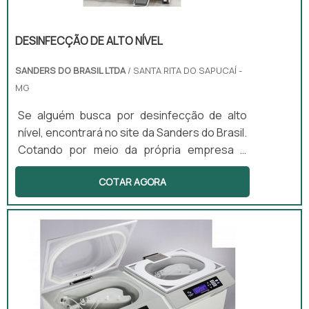
DESINFECÇÃO DE ALTO NÍVEL
SANDERS DO BRASIL LTDA
/ SANTA RITA DO SAPUCAÍ -
MG
Se alguém busca por desinfecção de alto
nível, encontrará no site da Sanders do Brasil.
Cotando por meio da própria empresa e
descobrindo a melhor referência em
COTAR AGORA
qualidade.Quando o interesse é por
desinfecção de alto nível, na Sanders do
Brasil irá encontrar excelente custo-
benefício com produtos desenvolvidos para
servir mais e melhor.ALGUNS DETALHES
SOBRE DESINFECÇÃO DE ALTO NÍVELHá
muitas maneiras eficientes de demonstrar
competência ...