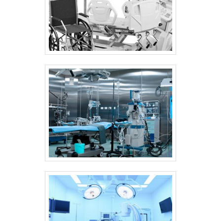
saneantes, a companhia garante o que há de
deve ao fato de a empresa ser
melhor na atualidade. Não obstante, quando
comprometida com os serviços e
falamos em lavadora ultrassônica CME, é
responsável, padrões possíveis por contar
importante buscar uma empresa que tenha
com escritório de alta qualidade onde são
produtos e serviços com ótima qualidade e
realizadas as atividades e atuação nacional e
excelente custo-benefício, pequenos
internacional. Todos esses fatores,
detalhes, mas de grande valia para saber a
agregados a uma equipe com colaboradores
procedência e seriedade da empresa.
treinados regularmente e trabalhadores
Existem muitas formas diferentes de
eficientes, garantem o sucesso de cada
demonstrar conhecimento e autoridade em
cliente de ponta a ponta. .
uma área de atuação. Boas razões pelas
quais a Sanders do Brasil é líder quando
procurar por lavadora ultrassônica CME:
Colaboradores treinados regularmente;
Profissionais altamente qualificados;
Funcionários de alta qualidade; Escritório de
alta qualidade onde são realizadas as
atividades; Tecnologia avançada; Atuação