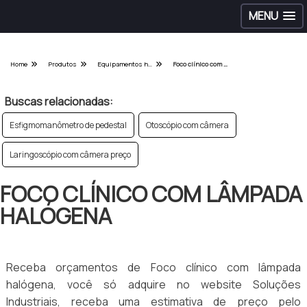
MENU
Home
Produtos
Equipamentos hospitalares - Categoria
Foco clínico com lâmpada halógena
Buscas relacionadas:
Esfigmomanômetro de pedestal
Otoscópio com câmera
Laringoscópio com câmera preço
FOCO CLÍNICO COM LÂMPADA
HALÓGENA
Receba orçamentos de Foco clínico com lâmpada
halógena, você só adquire no website Soluções
Industriais, receba uma estimativa de preço pelo