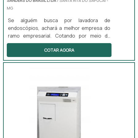
SANDERS DO BRASIL LTDA
/ SANTA RITA DO SAPUCAÍ -
MG
Se alguém busca por lavadora de
endoscópios, achará a melhor empresa do
ramo empresarial. Cotando por meio da
própria empresa e descobrindo a melhor
COTAR AGORA
referência em qualidade.DIFERENCIAIS
IMPORTANTES DE LAVADORA DE
ENDOSCÓPIOSQuem quer achar lavadora de
endoscópios em uma empresa inovadora,
depara com a Sanders do Brasil. A empresa
atua com lavadoras ultrassônicas e
circuladores de saneantes, garantindo a
satisfação da venda à entrega fin...