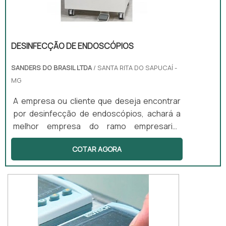
DESINFECÇÃO DE ENDOSCÓPIOS
SANDERS DO BRASIL LTDA
/ SANTA RITA DO SAPUCAÍ -
MG
A empresa ou cliente que deseja encontrar
por desinfecção de endoscópios, achará a
melhor empresa do ramo empresarial.
Cotando por meio da própria empresa e
COTAR AGORA
descobrindo a melhor referência em
qualidade. Quando a busca é por
desinfecção de endoscópios, com a equipe
da Sanders do Brasil alcançará assertividade
com preços altamente competitivos.MAIS
DETALHES SOBRE DESINFECÇÃO DE