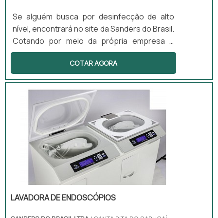
Se alguém busca por desinfecção de alto
nível, encontrará no site da Sanders do Brasil.
Cotando por meio da própria empresa e
descobrindo a melhor referência em
COTAR AGORA
qualidade.Quando o interesse é por
desinfecção de alto nível, na Sanders do
Brasil irá encontrar excelente custo-
benefício com produtos desenvolvidos para
servir mais e melhor.ALGUNS DETALHES
SOBRE DESINFECÇÃO DE ALTO NÍVELHá
muitas maneiras eficientes de demonstrar
competência ...
LAVADORA DE ENDOSCÓPIOS