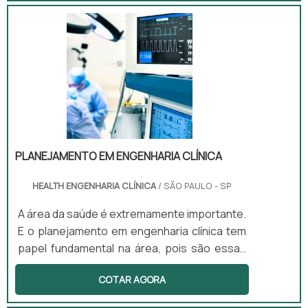
qualidade para que os resultados dos
exames sejam fornecidos de forma precisa
para os pacientes. Equipamentos de grande
relevância Lanternas de LED: ajudam os
médicos a realizar exames e verificar
sintomas de doenças em orifícios do corpo
do paciente, por exemplo, ouvido, nari.
PLANEJAMENTO EM ENGE­NHARIA CLÍNICA
HEALTH ENGENHARIA CLÍNICA
/ SÃO PAULO - SP
A área da saúde é extremamente importante.
E o planejamento em enge­nharia clínica tem
papel fundamental na área, pois são essas
empresas que oferecer produtos e serviços
COTAR AGORA
para vários estabelecimentos da área, como
clínicas, hospitais, laboratórios, por