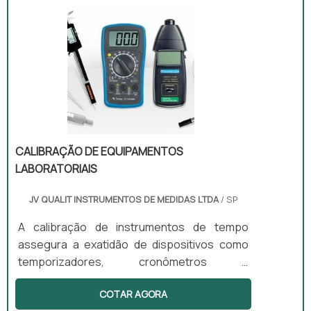
exemplo.As empresas dessa área podem
realizar manutenções em equipamentos,
produtos e aparelhos que fazem os mais
diversos tipos de exames médicos. As
manutenções podem ser preventivas e
corretivas, que têm como objetivo prevenir
que erros aconteç.
CALIBRAÇÃO DE EQUIPAMENTOS
LABORATORIAIS
JV QUALIT INSTRUMENTOS DE MEDIDAS LTDA
/ SP
A calibração de instrumentos de tempo
assegura a exatidão de dispositivos como
temporizadores, cronômetros e
controladores de ciclo, garantindo que
COTAR AGORA
operem dentro dos parâmetros