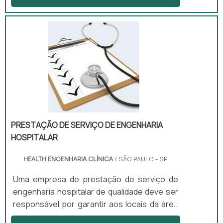
realização do serviço de correção de
equipamentos médicos que estejam
apresentando irregularidades.Detalhes a
respeito do serviço de calibraçãoSendo
nada mais que um serviço de manutenção, a
calibração de equipamentos médicos é faz
com que os aparelhos voltem a ter as
mesmas configurações de quand.
PRESTAÇÃO DE SERVIÇO DE ENGENHARIA
HOSPI­TALAR
HEALTH ENGENHARIA CLÍNICA
/ SÃO PAULO - SP
Uma empresa de prestação de serviço de
engenharia hospi­talar de qualidade deve ser
responsável por garantir aos locais da área
da saúde, como por exemplo, clínicas