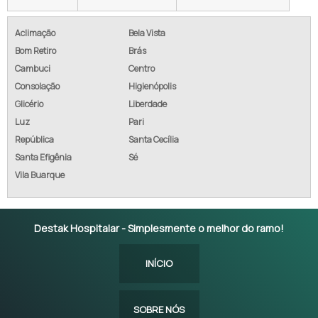
Aclimação
Bela Vista
Bom Retiro
Brás
Cambuci
Centro
Consolação
Higienópolis
Glicério
Liberdade
Luz
Pari
República
Santa Cecília
Santa Efigênia
Sé
Vila Buarque
Destak Hospitalar - Simplesmente o melhor do ramo!
INÍCIO
SOBRE NÓS