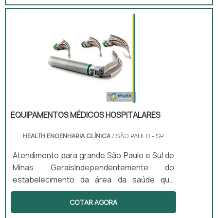
pressão arterial do paciente através de um
método auscultatório sobre sua artéria
braquial (braço) ou sobre a artéria pedial
(perna).O esfigmomanômetro possui
mecanismo com escala graduada que
mostrará a pressão do paciente em
milímetros de mercúrio, obtida através do ar
que é bombeado através da braçadeira
acop.
EQUIPAMENTOS MÉDICOS HOSPITALARES
HEALTH ENGENHARIA CLÍNICA
/ SÃO PAULO - SP
Atendimento para grande São Paulo e Sul de
Minas GeraisIndependentemente do
estabelecimento da área da saúde que
estiver desenvolvendo exames nos
COTAR AGORA
pacientes, é fundamental que ele possua
equipamentos médicos hospitalares de