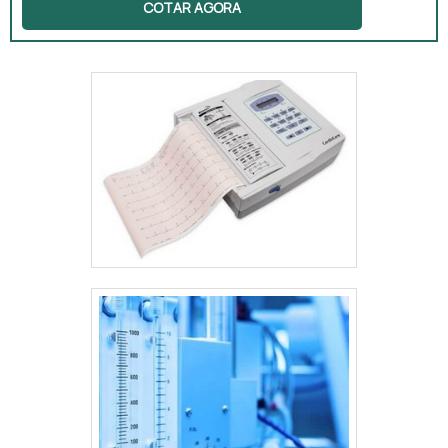
COTAR AGORA
médicas, laboratórios, hospitais, entre
tantos outros, os equipamentos e aparelhos
necessários para o atendimento dos
pacientes que vão a esses locais.
CARACTERÍSTICAS DAS EMPRESASEstas
empresas também podem oferecem
serviços variados para os estabelecimentos
de saúde. Um dos serviços extremamente
necessários que essas empresas ofere.