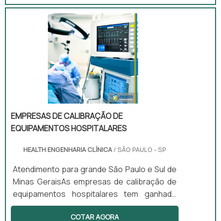
estabelecidos por normas técnicas.
Realizada em laboratório rastreável e com
padrões certificados, essa calibração
minimiza desvios que possam impactar
processos sensíveis, como ciclos térmicos e
testes laboratoriais.
EMPRESAS DE CALIBRAÇ­ÃO DE
EQUIPAMENTOS HOSPITALARES
HEALTH ENGENHARIA CLÍNICA
/ SÃO PAULO - SP
Atendimento para grande São Paulo e Sul de
Minas GeraisAs empresas de calibraç­ão de
equipamentos hospitalares tem ganhado
cada vez mais destaque na área da saúde,
COTAR AGORA
justamente por serem responsável pela