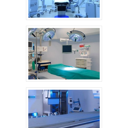
disposição quando se procura soluções para
cuba ultrassônica odontológica. É possível
encontrar itens variados com tecnologia de
ponta, como lavadoras ultrassônicas e
secadoras de traqueias. Isso se deve ao fato
de a empresa ser comprometida com os
serviços e responsável, padrões possíveis
por contar com escritório de alta qualidade
onde são realizadas as atividades e atuação
nacional e internacional. Todos esses
fatores, agregados a uma equipe com
colaboradores treinados regularmente e a
trabalhadores eficientes, garantem o
sucesso de cada cliente de ponta a ponta. .