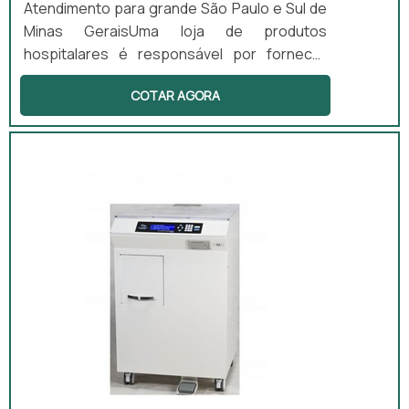
Atendimento para grande São Paulo e Sul de
Minas GeraisUma loja de produtos
hospitalares é responsável por fornecer
para os responsáveis por clínicas médicas,
COTAR AGORA
laboratórios e outros estabelecimentos da
área da saúde. Os produtos hospitalares se
dividem em três categorias: Ambulatorial e
Monitoração: fazem parte dessa categoria
produtos como estetoscópios, lâmpadas de
reposição, lanterna Missouri LED,
laringoscópios, otoscópios, monitores...