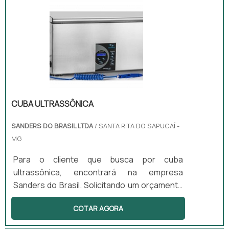
CUBA ULTRASSÔNICA
SANDERS DO BRASIL LTDA
/ SANTA RITA DO SAPUCAÍ -
MG
Para o cliente que busca por cuba
ultrassônica, encontrará na empresa
Sanders do Brasil. Solicitando um orçamento
na maior especialista do segmento e
COTAR AGORA
conhecendo a maior referência de qualidade
da área de atuação. Quando o quesito é cuba