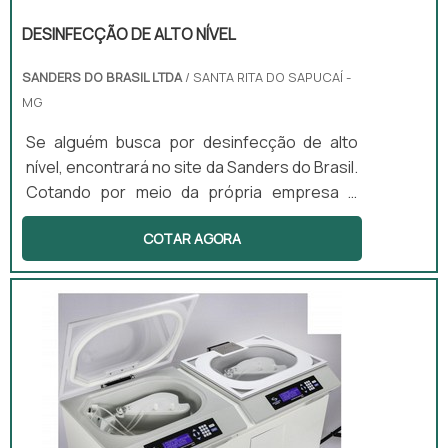
DESINFECÇÃO DE ALTO NÍVEL
SANDERS DO BRASIL LTDA
/ SANTA RITA DO SAPUCAÍ -
MG
Se alguém busca por desinfecção de alto
nível, encontrará no site da Sanders do Brasil.
Cotando por meio da própria empresa e
descobrindo a melhor referência em
COTAR AGORA
qualidade.Quando o interesse é por
desinfecção de alto nível, na Sanders do
Brasil irá encontrar excelente custo-
benefício com produtos desenvolvidos para
servir mais e melhor.ALGUNS DETALHES
SOBRE DESINFECÇÃO DE ALTO NÍVELHá
muitas maneiras eficientes de demonstrar
competência ...