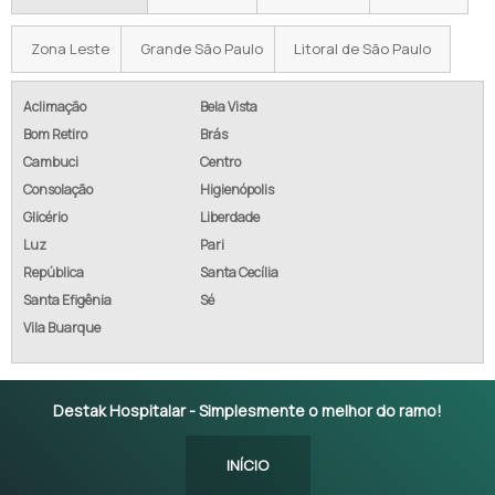
Zona Leste
Grande São Paulo
Litoral de São Paulo
Aclimação
Bela Vista
Bom Retiro
Brás
Cambuci
Centro
Consolação
Higienópolis
Glicério
Liberdade
Luz
Pari
República
Santa Cecília
Santa Efigênia
Sé
Vila Buarque
Destak Hospitalar - Simplesmente o melhor do ramo!
INÍCIO