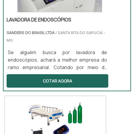
LAVADORA DE ENDOSCÓPIOS
SANDERS DO BRASIL LTDA
/ SANTA RITA DO SAPUCAÍ -
MG
Se alguém busca por lavadora de
endoscópios, achará a melhor empresa do
ramo empresarial. Cotando por meio da
própria empresa e descobrindo a melhor
COTAR AGORA
referência em qualidade.DIFERENCIAIS
IMPORTANTES DE LAVADORA DE
ENDOSCÓPIOSQuem quer achar lavadora de
endoscópios em uma empresa inovadora,
depara com a Sanders do Brasil. A empresa
atua com lavadoras ultrassônicas e
circuladores de saneantes, garantindo a