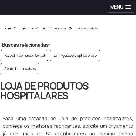
MENU
Home
Produtos
Equipamentos hospitalares - Categoria
Loja de produtos hospitalares
Buscas relacionadas:
Foco clínico haste flexível
Laringoscópio óptico preço
Aparelhos médicos
LOJA DE PRODUTOS
HOSPITALARES
Faça uma cotação de Loja de produtos hospitalares,
conheça os melhores fabricantes, solicite um orçamento
já com mais de 50 distribuidores ao mesmo tempo