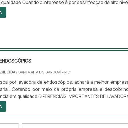
 qualidade.Quando o interesse é por desinfecção de alto nível
rasil irá encontrar excelente custo-benefício com prod
A
dos para servir mais e melhor.ALGUNS DETALHES SO
DE ALTO NÍVELHá muitas maneiras eficientes de demons
..
 ENDOSCÓPIOS
SIL LTDA
/ SANTA RITA DO SAPUCAÍ - MG
sca por lavadora de endoscópios, achará a melhor empres
rial. Cotando por meio da própria empresa e descobrin
ência em qualidade.DIFERENCIAIS IMPORTANTES DE LAVADOR
Quem quer achar lavadora de endoscópios em uma emp
A
epara com a Sanders do Brasil. A empresa atua com lavad
 e circuladores de saneantes, garantindo a satisfação da ven