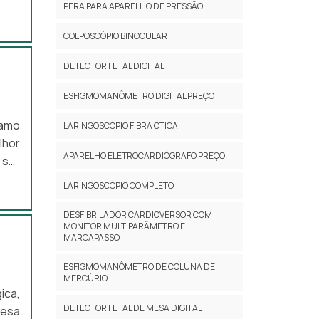
PERA PARA APARELHO DE PRESSÃO
 irá
nte.
COLPOSCÓPIO BINOCULAR
ção.
DETECTOR FETAL DIGITAL
 aos
ESFIGMOMANÔMETRO DIGITAL PREÇO
ramo
LARINGOSCÓPIO FIBRA ÓTICA
lhor
dora
APARELHO ELETROCARDIÓGRAFO PREÇO
enha
dado
LARINGOSCÓPIO COMPLETO
ssam
itar
m, é
DESFIBRILADOR CARDIOVERSOR COM
il é
MONITOR MULTIPARÂMETRO E
MARCAPASSO
ento
resa
 Com
ESFIGMOMANÔMETRO DE COLUNA DE
tes.
MERCÚRIO
pios
ica,
ão o
para
DETECTOR FETAL DE MESA DIGITAL
resa