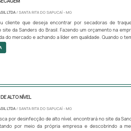
 SECAGEM
SIL LTDA
/ SANTA RITA DO SAPUCAÍ - MG
 cliente que deseja encontrar por secadoras de traque
o site da Sanders do Brasil. Fazendo um orçamento na emp
ada do mercado e achando a líder em qualidade. Quando o te
 traqueias, com a Sanders do Brasil poderá encontrar prot
A
 desenvolvidos para servir mais e melhor.OUTRAS INFORMA
DORAS DE TRAQUEIASHá muitas maneiras eficientes
m...
DE ALTO NÍVEL
SIL LTDA
/ SANTA RITA DO SAPUCAÍ - MG
ca por desinfecção de alto nível, encontrará no site da San
otando por meio da própria empresa e descobrindo a me