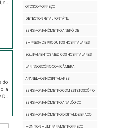
, na
OTOSCOPIO PREÇO
utos
BRE
DETECTOR FETAL PORTÁTIL
trar
ESFIGMOMANÔMETRO ANERÓIDE
EMPRESA DE PRODUTOS HOSPITALARES
EQUIPAMENTOS MÉDICOS HOSPITALARES
LARINGOSCÓPIO COM CÂMERA
APARELHOS HOSPITALARES
a do
do a
ESFIGMOMANÔMETRO COM ESTETOSCÓPIO
A DE
ESFIGMOMANÔMETRO ANALÓGICO
resa
oras
ESFIGMOMANÔMETRO DIGITAL DE BRAÇO
da à
MONITOR MULTIPARAMETRO PREÇO