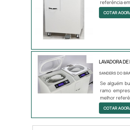
referência em
Sanders do B
COTAR AGOR
desenvolvi
DESINFECÇÃO 
competência .
LAVADORA DE
SANDERS DO BRA
Se alguém bu
ramo empresa
melhor refer
ENDOSCÓPIOS
COTAR AGOR
inovadora, d
ultrassônicas
entrega fin...