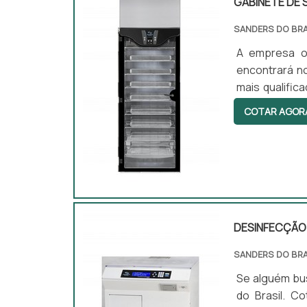
GABINETE DE
SANDERS DO BRA
A empresa ou
encontrará n
mais qualific
secadoras de
COTAR AGOR
com produtos
SOBRE SECA
demonstrar co
DESINFECÇÃO 
SANDERS DO BRA
Se alguém bus
do Brasil. C