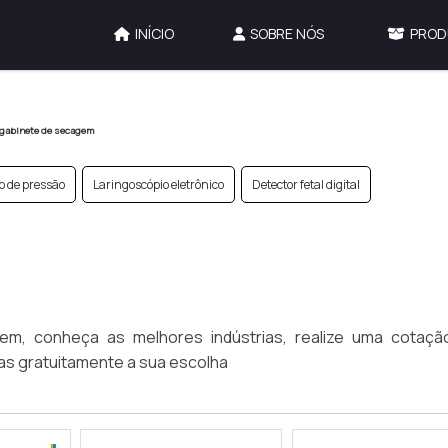
INÍCIO
SOBRE NÓS
PROD
gabinete de secagem
o de pressão
Laringoscópio eletrônico
Detector fetal digital
, conheça as melhores indústrias, realize uma cotaçã
s gratuitamente a sua escolha