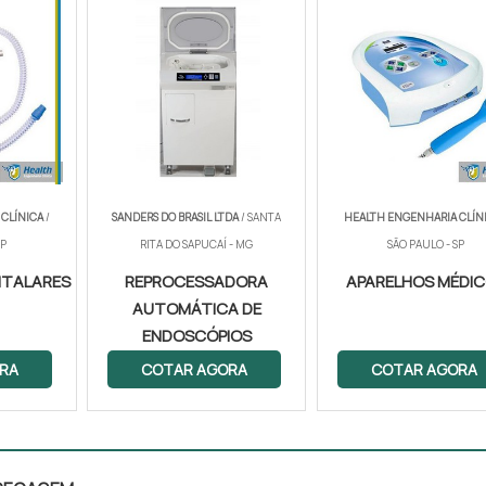
CLÍNICA
/
SANDERS DO BRASIL LTDA
/ SANTA
HEALTH ENGENHARIA CLÍN
SP
RITA DO SAPUCAÍ - MG
SÃO PAULO - SP
ITALARES
REPROCESSADORA
APARELHOS MÉDI
AUTOMÁTICA DE
ENDOSCÓPIOS
RA
COTAR AGORA
COTAR AGORA