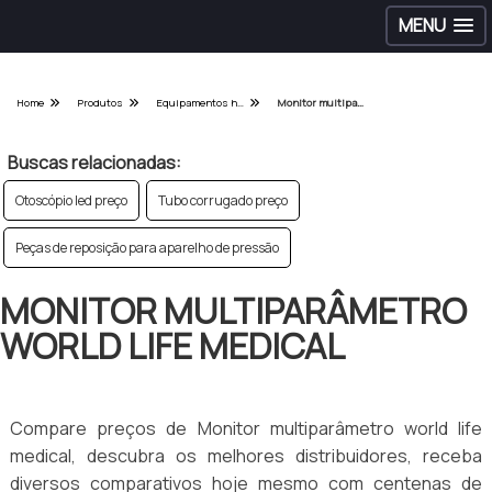
MENU
Home
Produtos
Equipamentos hospitalares - Categoria
Monitor multiparâmetro world life medical
Buscas relacionadas:
Otoscópio led preço
Tubo corrugado preço
Peças de reposição para aparelho de pressão
MONITOR MULTIPARÂMETRO
WORLD LIFE MEDICAL
Compare preços de Monitor multiparâmetro world life
medical, descubra os melhores distribuidores, receba
diversos comparativos hoje mesmo com centenas de