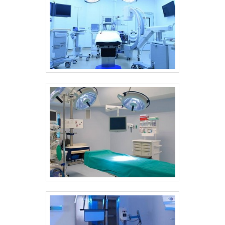
desenvolvimento de equipamentos
hospitalares e odontológicos de alta
tecnologia. São opções variadas que a
empresa oferece, como lavadoras
termodesinfectoras e secadoras de
traqueias com ótima qualidade e
assertividade. Com o objetivo de trazer a
satisfação a todos os clientes, a empresa
entende que seu melhor destaque é
conquistar a confiança de cada um. Tudo
isso só é possível através do investimento
em equipamentos modernos e profissionais
experientes. A Sanders do Brasil é uma
empresa que tem se destacado no
segmento pela idoneidade em tudo que faz,
garantindo uma entrega de excelência de
ponta a ponta. Saiba mais informações
solicitando um orçamento! .