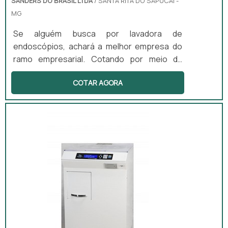
SANDERS DO BRASIL LTDA
/ SANTA RITA DO SAPUCAÍ -
MG
Se alguém busca por lavadora de
endoscópios, achará a melhor empresa do
ramo empresarial. Cotando por meio da
própria empresa e descobrindo a melhor
COTAR AGORA
referência em qualidade.DIFERENCIAIS
IMPORTANTES DE LAVADORA DE
ENDOSCÓPIOSQuem quer achar lavadora de
endoscópios em uma empresa inovadora,
depara com a Sanders do Brasil. A empresa
atua com lavadoras ultrassônicas e
circuladores de saneantes, garantindo a
satisfação da venda à entrega fin...