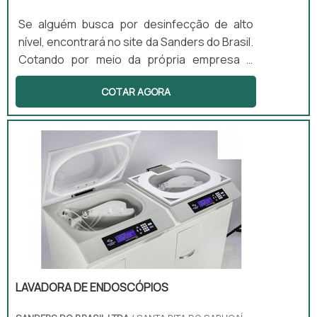
Se alguém busca por desinfecção de alto
nível, encontrará no site da Sanders do Brasil.
Cotando por meio da própria empresa e
descobrindo a melhor referência em
COTAR AGORA
qualidade.Quando o interesse é por
desinfecção de alto nível, na Sanders do
Brasil irá encontrar excelente custo-
benefício com produtos desenvolvidos para
servir mais e melhor.ALGUNS DETALHES
SOBRE DESINFECÇÃO DE ALTO NÍVELHá
muitas maneiras eficientes de demonstrar
competência ...
LAVADORA DE ENDOSCÓPIOS