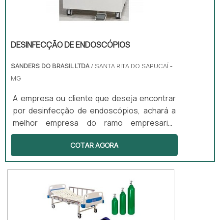
DESINFECÇÃO DE ENDOSCÓPIOS
SANDERS DO BRASIL LTDA
/ SANTA RITA DO SAPUCAÍ -
MG
A empresa ou cliente que deseja encontrar
por desinfecção de endoscópios, achará a
melhor empresa do ramo empresarial.
Cotando por meio da própria empresa e
COTAR AGORA
descobrindo a melhor referência em
qualidade. Quando a busca é por
desinfecção de endoscópios, com a equipe
da Sanders do Brasil alcançará assertividade
com preços altamente competitivos.MAIS
DETALHES SOBRE DESINFECÇÃO DE