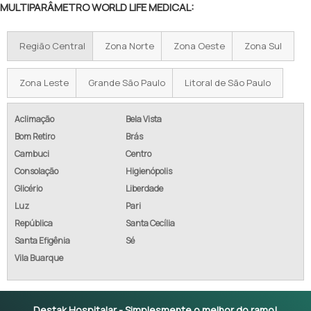
MULTIPARÂMETRO WORLD LIFE MEDICAL:
Região Central
Zona Norte
Zona Oeste
Zona Sul
Zona Leste
Grande São Paulo
Litoral de São Paulo
Aclimação
Bela Vista
Bom Retiro
Brás
Cambuci
Centro
Consolação
Higienópolis
Glicério
Liberdade
Luz
Pari
República
Santa Cecília
Santa Efigênia
Sé
Vila Buarque
Destak Hospitalar - Simplesmente o melhor do ramo!