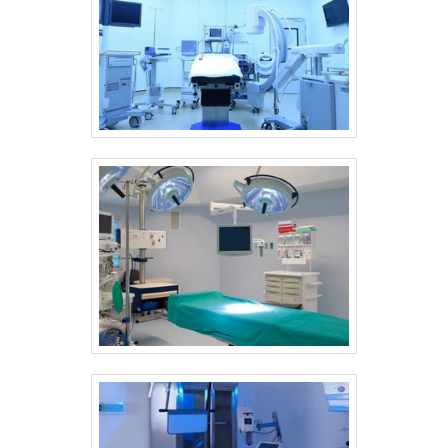
lavadora ultrassônica odontológica. Os
clientes encontram itens como lavadoras
termodesinfectoras e autoclaves. Isso se
deve ao fato de a empresa ser
comprometida com os serviços e
responsável, padrões possíveis por contar
com escritório de alta qualidade onde são
realizadas as atividades e atuação nacional e
internacional. Todos esses fatores,
agregados a uma equipe com colaboradores
treinados regularmente e trabalhadores
eficientes, garantem o sucesso de cada
cliente de ponta a ponta. .