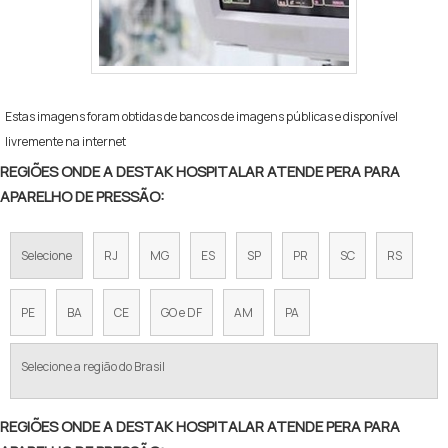
Estas imagens foram obtidas de bancos de imagens públicas e disponível
livremente na internet
REGIÕES ONDE A DESTAK HOSPITALAR ATENDE PERA PARA
APARELHO DE PRESSÃO:
Selecione
RJ
MG
ES
SP
PR
SC
RS
PE
BA
CE
GO e DF
AM
PA
Selecione a região do Brasil
REGIÕES ONDE A DESTAK HOSPITALAR ATENDE PERA PARA