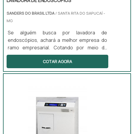
LAVADORA DE ENDOSCÓPIOS
SANDERS DO BRASIL LTDA
/ SANTA RITA DO SAPUCAÍ -
MG
Se alguém busca por lavadora de
endoscópios, achará a melhor empresa do
ramo empresarial. Cotando por meio da
própria empresa e descobrindo a melhor
COTAR AGORA
referência em qualidade.DIFERENCIAIS
IMPORTANTES DE LAVADORA DE
ENDOSCÓPIOSQuem quer achar lavadora de
endoscópios em uma empresa inovadora,
depara com a Sanders do Brasil. A empresa
atua com lavadoras ultrassônicas e
circuladores de saneantes, garantindo a
satisfação da venda à entrega fin...