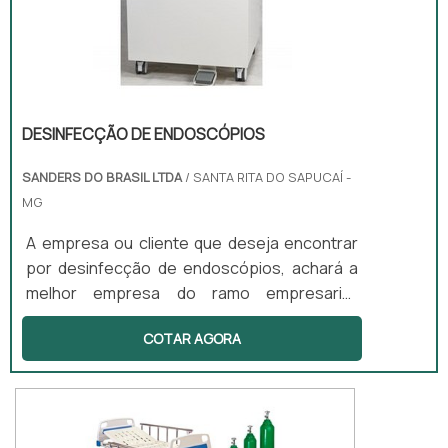
DESINFECÇÃO DE ENDOSCÓPIOS
SANDERS DO BRASIL LTDA
/ SANTA RITA DO SAPUCAÍ -
MG
A empresa ou cliente que deseja encontrar
por desinfecção de endoscópios, achará a
melhor empresa do ramo empresarial.
Cotando por meio da própria empresa e
COTAR AGORA
descobrindo a melhor referência em
qualidade. Quando a busca é por
desinfecção de endoscópios, com a equipe
da Sanders do Brasil alcançará assertividade
com preços altamente competitivos.MAIS