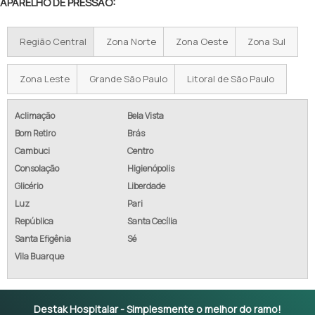
APARELHO DE PRESSÃO:
Região Central
Zona Norte
Zona Oeste
Zona Sul
Zona Leste
Grande São Paulo
Litoral de São Paulo
Aclimação
Bela Vista
Bom Retiro
Brás
Cambuci
Centro
Consolação
Higienópolis
Glicério
Liberdade
Luz
Pari
República
Santa Cecília
Santa Efigênia
Sé
Vila Buarque
Destak Hospitalar - Simplesmente o melhor do ramo!