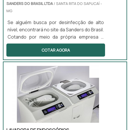
SANDERS DO BRASIL LTDA
/ SANTA RITA DO SAPUCAÍ -
MG
Se alguém busca por desinfecção de alto
nível, encontrará no site da Sanders do Brasil.
Cotando por meio da própria empresa e
descobrindo a melhor referência em
COTAR AGORA
qualidade.Quando o interesse é por
desinfecção de alto nível, na Sanders do
Brasil irá encontrar excelente custo-
benefício com produtos desenvolvidos para
servir mais e melhor.ALGUNS DETALHES
SOBRE DESINFECÇÃO DE ALTO NÍVELHá
muitas maneiras eficientes de demonstrar
competência ...