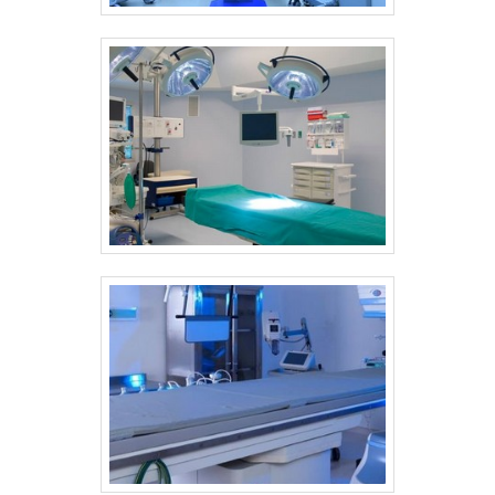
equipamentos hospitalares e odontológicos
de alta tecnologia. São diversas opções de
itens oferecidos, como lavadoras
ultrassônicas e autoclaves com ótima
qualidade e precisão. Com o objetivo de
trazer a satisfação a todos os clientes, a
empresa entende que seu melhor destaque
é conquistar a confiança de cada um. Tudo
isso só é possível através do investimento
em equipamentos modernos e profissionais
experientes. A Sanders do Brasil é uma
empresa que tem despontado no segmento
por toda seriedade e qualidade, o que
garante o sucesso dos clientes de ponta a
ponta. .