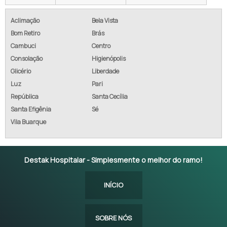
Aclimação
Bela Vista
Bom Retiro
Brás
Cambuci
Centro
Consolação
Higienópolis
Glicério
Liberdade
Luz
Pari
República
Santa Cecília
Santa Efigênia
Sé
Vila Buarque
Destak Hospitalar - Simplesmente o melhor do ramo!
INÍCIO
SOBRE NÓS