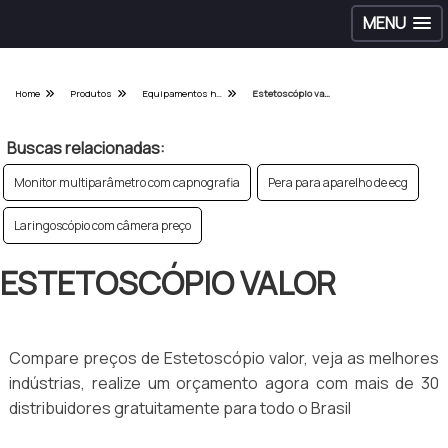
MENU
Home
Produtos
Equipamentos hospitalares - Categoria
Estetoscópio valor
Buscas relacionadas:
Monitor multiparâmetro com capnografia
Pera para aparelho de ecg
Laringoscópio com câmera preço
ESTETOSCÓPIO VALOR
Compare preços de Estetoscópio valor, veja as melhores
indústrias, realize um orçamento agora com mais de 30
distribuidores gratuitamente para todo o Brasil