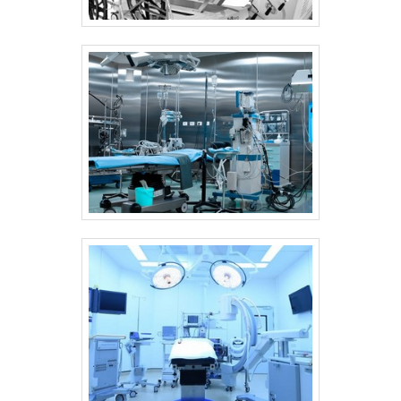
que prezam por produtos e serviços que
itens oferecidos, como lavadoras
tenham ótima qualidade e excelente custo-
ultrassônicas e autoclaves com ótima
benefício, pontos importantes que ficam de
qualidade e precisão. Com o objetivo de
fora no planejamento de empresas que
trazer a satisfação a todos os clientes, a
visam apenas o lucro, deixando a desejar nos
empresa entende que seu melhor destaque
outros fatores. É por esses e outros motivos
é conquistar a confiança de cada um. Tudo
que a Sanders do Brasil é segura quando
isso só é possível através do investimento
explanamos o segmento de fabricação e
em equipamentos modernos e profissionais
desenvolvimento de equipamentos
experientes. A Sanders do Brasil é uma
hospitalares e odontológicos de alta
empresa que tem se destacado no
tecnologia. O objetivo é garantir o que há de
segmento pela idoneidade em tudo que faz,
melhor na atualidade para os nossos
garantindo uma entrega de excelência de
clientes. Conta com um time de funcionários
ponta a ponta. Saiba mais informações
de alta qualidade que terão o maior prazer em
solicitando um orçamento sem
auxiliar com suas dúvidas. GARANTIA DE
compromisso! .
QUALIDADE COMPROVADA Somente na
Sanders do Brasil tem a solução ideal para
fabricação e desenvolvimento de