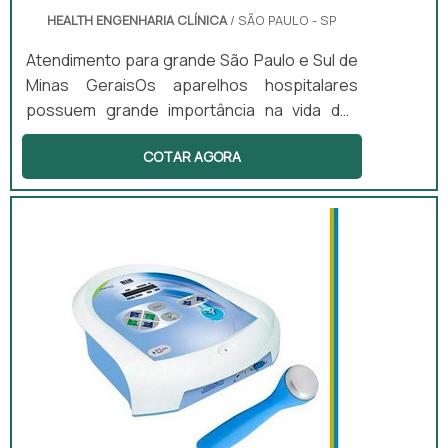
HEALTH ENGENHARIA CLÍNICA
/ SÃO PAULO - SP
Atendimento para grande São Paulo e Sul de
Minas GeraisOs aparelhos hospitalares
possuem grande importância na vida das
pessoas. Sem eles os pacientes que
COTAR AGORA
passam por consultas médicas, não
poderiam saber se estão doentes ou o nível
de suas enfermidades. Os materiais devem
possuir boa performance, para que toda e
qualquer possibilidade de falha seja
eliminada. Principais aparelhos e funções
Eletrocardiograma; Laringoscópio; Entre
diverso...