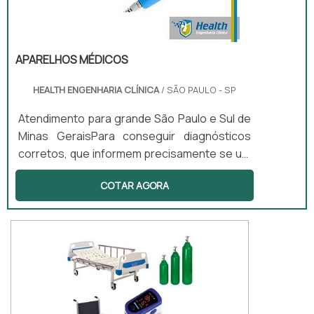
APARELHOS MÉDICOS
HEALTH ENGENHARIA CLÍNICA
/ SÃO PAULO - SP
Atendimento para grande São Paulo e Sul de
Minas GeraisPara conseguir diagnósticos
corretos, que informem precisamente se um
paciente está enfermo e se estiver, como
COTAR AGORA
curar essas enfermidades, é fundamental
que os laboratórios médicos, clínicas ou
hospitais tenham consigo uma vasta gama
de aparelhos médicos. Desse modo,
poderão atender a um grande número de
pacientes e curar suas doenças.Extensa
variedade de equipamentos
Esfigmomanômetro...