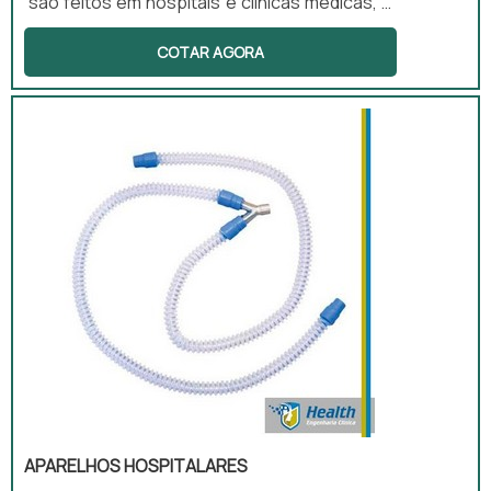
são feitos em hospitais e clínicas médicas, o
uso de um aparelho eletrocardiógrafo
COTAR AGORA
comprar é fundamental. Esse tipo de
aparelho é utilizado para medir os
batimentos cardíacos de um paciente. Esse
exame é muito simples e é desenvolvido logo
na triagem do hospital e, desse modo, o
médico que irá atender o paciente já terá
conhecimento sobre os batimentos ...
APARELHOS HOSPITALARES