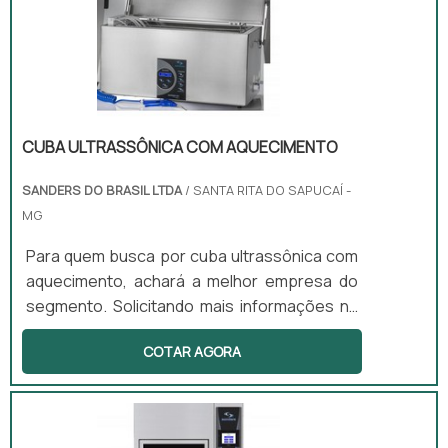
CUBA ULTRASSÔNICA COM AQUECIMENTO
SANDERS DO BRASIL LTDA
/ SANTA RITA DO SAPUCAÍ -
MG
Para quem busca por cuba ultrassônica com
aquecimento, achará a melhor empresa do
segmento. Solicitando mais informações na
empresa mais qualificada do mercado e
COTAR AGORA
encontrando a melhor referência em
qualidade. É importante lembrar que o
produto deve sempre ser adquirido com
empresas especializadas no segmento.