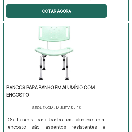
em casos de lesão. Este equipamento
COTAR AGORA
oferece estabilidade e reduz a carga nos
membros inferiores, sendo ajustável em
altura e com apoio acolchoado, o que
proporciona maior conforto ao usuário. É
ideal para uso ambulatorial e domiciliar,
permitindo que pessoas com dificuldades de
locomoção possam se mover com mais
segurança.
BANCOS PARA BANHO EM ALUMÍNIO COM
ENCOSTO
SEQUENCIAL MULETAS
/ RS
Os bancos para banho em alumínio com
encosto são assentos resistentes e