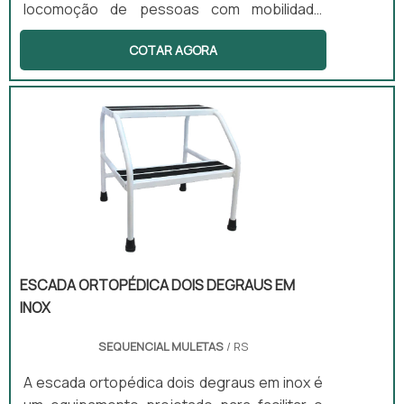
locomoção de pessoas com mobilidade
reduzida, mas que ainda desejam manter um
COTAR AGORA
nível ativo de vida. Equipado com rodas
frontais ou completas, esse dispositivo
proporciona um deslocamento mais fluido e
com menor esforço físico. Além disso, conta
com travas de freio que garantem segurança
durante o uso, podendo ser utilizado tanto
em ambientes internos quanto externos.
ESCADA ORTOPÉDICA DOIS DEGRAUS EM
INOX
SEQUENCIAL MULETAS
/ RS
A escada ortopédica dois degraus em inox é