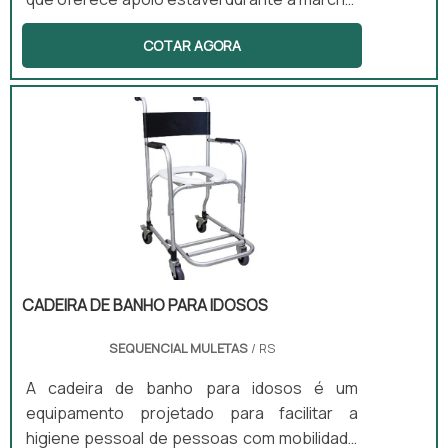
Este equipamento é leve e anatômico,
COTAR AGORA
tornando-se ideal para pessoas que
apresentam dificuldades leves de
locomoção. Além disso, sua altura é
ajustável, permitindo que o usuário encontre
a posição mais confortável para seu uso. O
bastão é adequado tanto para ambientes
internos quanto externos, proporcionando
versatilidade e praticidade.
CADEIRA DE BANHO PARA IDOSOS
SEQUENCIAL MULETAS
/ RS
A cadeira de banho para idosos é um
equipamento projetado para facilitar a
higiene pessoal de pessoas com mobilidade