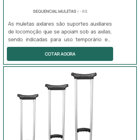
SEQUENCIAL MULETAS
/ - RS
As muletas axilares são suportes auxiliares
de locomoção que se apoiam sob as axilas,
sendo indicadas para uso temporário em
casos de lesão. Elas oferecem estabilidade e
COTAR AGORA
reduzem a carga nos membros inferiores,
permitindo que o usuário se mova com mais
segurança. O equipamento é ajustável em
altura e conta com apoio acolchoado,
proporcionando conforto durante o uso. As
muletas axilares são adequadas tanto para
uso ambulatorial quanto domiciliar,
adaptando-se às necessidades do usuário.