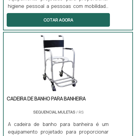
higiene pessoal a pessoas com mobilidade
reduzida. Com uma estrutura que inclui rodas
COTAR AGORA
e um assento anatômico, esse produto
facilita o banho, oferecendo segurança e
conforto aos usuários. Além disso, pode
contar com apoio para braço, encosto e
assento com abertura higiênica, adaptando-
se às necessidades específicas de cada
indivíduo.
CADEIRA DE BANHO PARA BANHEIRA
SEQUENCIAL MULETAS
/ RS
A cadeira de banho para banheira é um
equipamento projetado para proporcionar