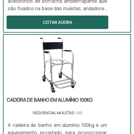
acessórios de borracha antiderrapante que
são fixados na base das muletas, andadores
ou bengalas. Esses componentes são
COTAR AGORA
projetados para proporcionar maior
aderência ao solo, evitando escorregões e
quedas, que podem ser perigosos para os
usuários. Além disso, as ponteiras absorvem
impacto e reduzem o desgaste do
equipamento, contribuindo para uma maior
durabilidade e segurança.
CADEIRA DE BANHO EM ALUMÍNIO 100KG
SEQUENCIAL MULETAS
/ RS
A cadeira de banho em alumínio 100kg é um
equipamento projetado para proporcionar