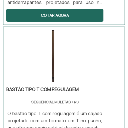
antiderrapantes, projetados para uso no
chuveiro, proporcionando segurança e
COTAR AGORA
conforto durante a higiene pessoal. Esses
produtos são ideais para pessoas com
mobilidade limitada ou em processo de
recuperação, pois ajudam a reduzir o risco
de quedas no banheiro. Disponíveis em
versões com ou sem encosto e com
regulagem de altura, esses bancos atendem
a diferentes necessidades dos usuários.
BASTÃO TIPO T COM REGULAGEM
SEQUENCIAL MULETAS
/ RS
O bastão tipo T com regulagem é um cajado
projetado com um formato em T no punho,
que oferece apoio estável durante a marcha.