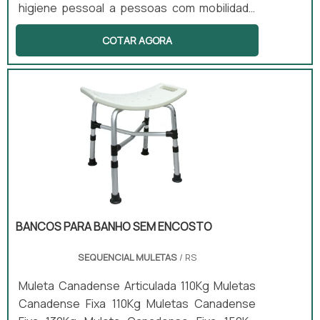
higiene pessoal a pessoas com mobilidade
reduzida. Com uma estrutura que inclui rodas
COTAR AGORA
e um assento anatômico, esse produto
facilita o banho com segurança e conforto.
Além disso, a cadeira pode contar com apoio
para braço, encosto e assento com abertura
higiênica, tornando-a uma solução prática
tanto para uso domiciliar quanto hospitalar.
BANCOS PARA BANHO SEM ENCOSTO
SEQUENCIAL MULETAS
/ RS
Muleta Canadense Articulada 110Kg Muletas
Canadense Fixa 110Kg Muletas Canadense