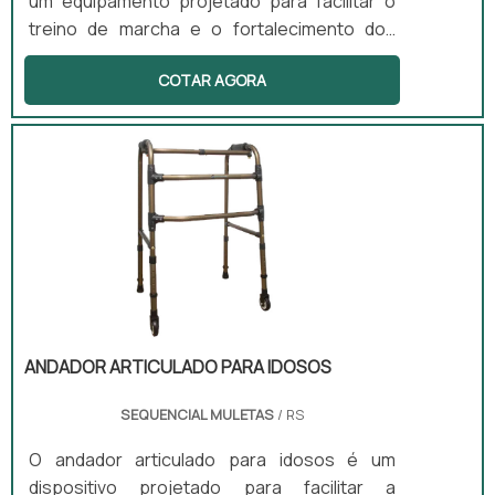
um equipamento projetado para facilitar o
treino de marcha e o fortalecimento dos
membros inferiores. Este produto é
COTAR AGORA
essencial na fisioterapia motora, pois
favorece a reabilitação pós-operatória e o
treino de equilíbrio. Sua estrutura é
resistente e conta com uma base
antiderrapante, proporcionando segurança
durante o uso.
ANDADOR ARTICULADO PARA IDOSOS
SEQUENCIAL MULETAS
/ RS
O andador articulado para idosos é um
dispositivo projetado para facilitar a