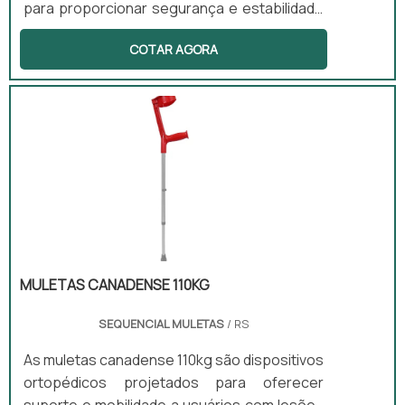
para proporcionar segurança e estabilidade
em ambientes como banheiros, corredores
COTAR AGORA
e escadas. Este tipo de produto é ideal para
idosos, gestantes e pessoas com
deficiência física, pois auxilia em movimentos
cotidianos, como sentar e levantar.
Fabricadas em alumínio, essas barras são
oferecidas em diferentes modelos e
tamanhos, garantindo versatilidade e
adaptação às necessidades dos usuários.
MULETAS CANADENSE 110KG
SEQUENCIAL MULETAS
/ RS
As muletas canadense 110kg são dispositivos
ortopédicos projetados para oferecer