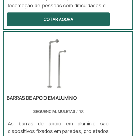
locomoção de pessoas com dificuldades de
mobilidade. Ele possui articulações que
COTAR AGORA
permitem um movimento alternado ao
caminhar, exigindo menor esforço dos
braços e promovendo um ritmo natural de
caminhada. Essa solução é indicada para
pacientes que apresentam força moderada
e equilíbrio parcial, proporcionando maior
autonomia e segurança durante o uso. Além
disso, o equipamento é leve e dobrável, o
que facilita seu transporte e
armazenamento.
BARRAS DE APOIO EM ALUMÍNIO
SEQUENCIAL MULETAS
/ RS
As barras de apoio em alumínio são
dispositivos fixados em paredes, projetados