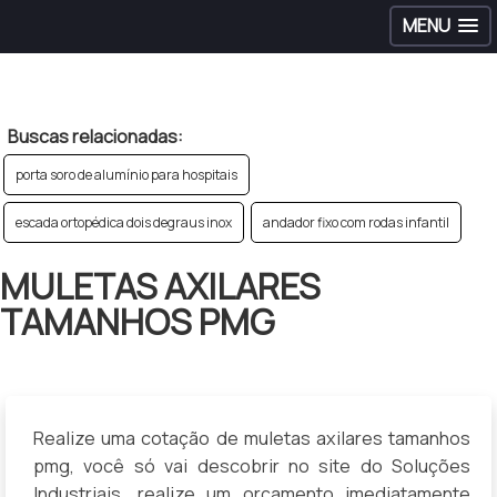
MENU
>
Buscas relacionadas:
porta soro de alumínio para hospitais
escada ortopédica dois degraus inox
andador fixo com rodas infantil
MULETAS AXILARES
TAMANHOS PMG
Realize uma cotação de muletas axilares tamanhos
pmg, você só vai descobrir no site do Soluções
Industriais, realize um orçamento imediatamente