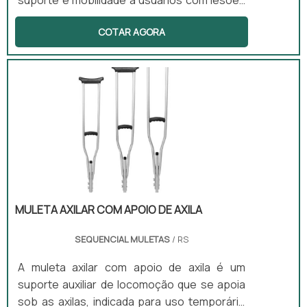
suporte e mobilidade a usuários com lesões
ou deficiências permanentes. Este modelo
COTAR AGORA
específico possui apoio de antebraço, o que
proporciona maior conforto e estabilidade
durante o uso. Além disso, são leves,
anatômicas e ajustáveis, tornando-as ideais
para uso prolongado, permitindo que os
usuários se movimentem com mais liberdade
e segurança.
MULETA AXILAR COM APOIO DE AXILA
SEQUENCIAL MULETAS
/ RS
A muleta axilar com apoio de axila é um
suporte auxiliar de locomoção que se apoia
sob as axilas, indicada para uso temporário