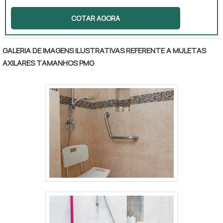
reduzida. Com uma estrutura que inclui rodas
COTAR AGORA
e um assento anatômico, esse dispositivo
proporciona segurança e conforto durante o
banho. Além disso, pode contar com apoio
GALERIA DE IMAGENS ILUSTRATIVAS REFERENTE A MULETAS
para braço, encosto e assento com abertura
AXILARES TAMANHOS PMG
higiênica, tornando o uso ainda mais prático e
seguro. É adequada tanto para uso domiciliar
quanto hospitalar, atendendo às
necessidades de diferentes usuários.