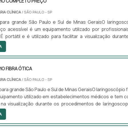
IO COMPLETO PREÇO
RIA CLÍNICA
/ SÃO PAULO - SP
para grande São Paulo e Sul de Minas GeraisO laringosc
ço acessível é um equipamento utilizado por profissionai
É portátil e é utilizado para facilitar a visualização durant
s de laringoscopia e intubação endotraqueal. O laringosc
A
liza lâminas retas e curvas e iluminação para facilita
.Funcionalidade correta do materialAs lâminas possuem difer
O FIBRA ÓTICA
RIA CLÍNICA
/ SÃO PAULO - SP
ara grande São Paulo e Sul de Minas GeraisO laringoscópio f
quipamento utilizado em estabelecimentos médicos e tem 
r na visualização durante os procedimentos de laringoscop
otraqueal. E faz isso utilizando iluminação e lâminas (ret
A
diferentes tamanhos que podem se ajustar ao formato do c
s pacientes que necessitarem desses procedimentos.Prin...