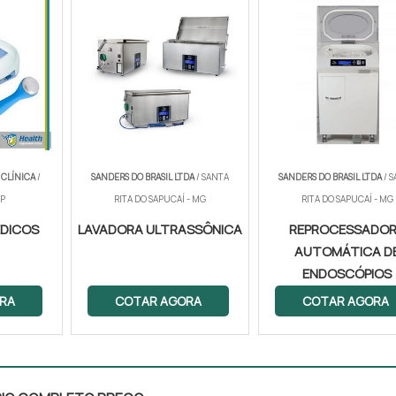
CLÍNICA
/
SANDERS DO BRASIL LTDA
/ SANTA
SANDERS DO BRASIL LTDA
/ 
SP
RITA DO SAPUCAÍ - MG
RITA DO SAPUCAÍ - MG
ÉDICOS
LAVADORA ULTRASSÔNICA
REPROCESSADO
AUTOMÁTICA D
ENDOSCÓPIOS
RA
COTAR AGORA
COTAR AGORA