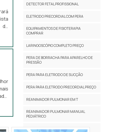
enha
mais
DETECTOR FETAL PROFISSIONAL
 que
rará
tes.
ELETRODO PRECORDIAL COM PERA
ista
dade
a de
peza
EQUIPAMENTOS DE FISIOTERAPIA
il é
COMPRAR
s de
ios:
a em
LARINGOSCÓPIO COMPLETO PREÇO
l. A
o de
ias,
Tudo
PERA DE BORRACHA PARA APARELHO DE
PRESSÃO
te e
rçar
 com
ara
PERA PARA ELETRODO DE SUCÇÃO
tima
lhor
ades
er a
PERA PARA ELETRODO PRECORDIAL PREÇO
mais
ade.
ada,
ivos
REANIMADOR PULMONAR EM T
asil
endo
tipo
nte.
logo
REANIMADOR PULMONAR MANUAL
PEDIÁTRICO
ores
a de
 sua
TUBO CORRUGADO PREÇO