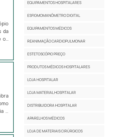
EQUIPAMENTOS HOSPITALARES
ESFIGMOMANÔMETRO DIGITAL
ópio
EQUIPAMENTOS MÉDICOS
s da
e os
REANIMAÇÃO CARDIOPULMONAR
ópio
r os
ESTETOSCÓPIO PREÇO
e...
PRODUTOS MÉDICOS HOSPITALARES
LOJA HOSPITALAR
LOJA MATERIAL HOSPITALAR
ibra
como
DISTRIBUIDORA HOSPITALAR
ia e
as e
APARELHOS MÉDICOS
orpo
LOJA DE MATERIAIS CIRÚRGICOS