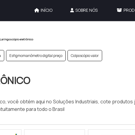
INÍCIO
SOBRE NÓS
PROD
Laringoscópio eletrônico
a
Esfigmomanômetro digital preço
Colposcópio valor
RÔNICO
o, você obtém aqui no Soluções Industriais, cote produtos 
tuitamente para todo o Brasil