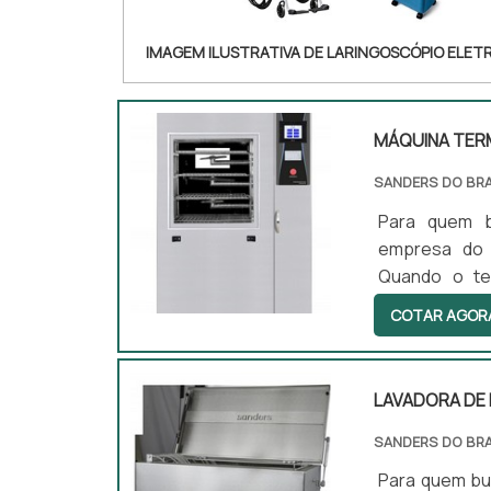
IMAGEM ILUSTRATIVA DE LARINGOSCÓPIO ELET
MÁQUINA TER
SANDERS DO BRA
Para quem b
empresa do 
Quando o te
alcançará ótim
COTAR AGOR
INFORMAÇÕES SOB
eficientes d
A Sanders do
LAVADORA DE
estrutura com: Equipamentos de última geração; Escritório de alt
onde são realizadas as ativid
SANDERS DO BRA
Tudo isso p
Para quem bu