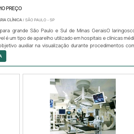
IO PREÇO
RIA CLÍNICA
/ SÃO PAULO - SP
para grande São Paulo e Sul de Minas GeraisO laringosc
l é um tipo de aparelho utilizado em hospitais e clínicas méd
bjetivo auxiliar na visualização durante procedimentos co
otraqueal e a laringoscopia.Para desenvolver o auxílio ne
A
ngoscópio utiliza iluminação de LED e lâminas retas e curva
manhos que pode se adaptar ao formato anatômico de...