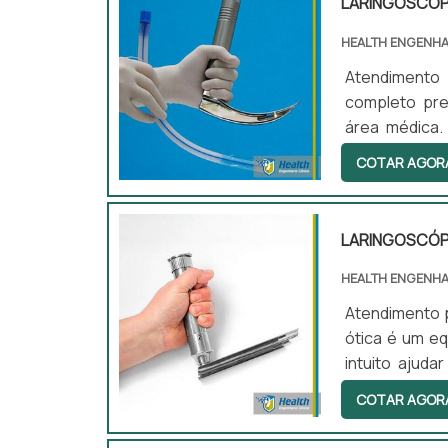
LARINGOSCÓP
HEALTH ENGENHA
Atendimento 
completo pre
área médica. 
procedimento
COTAR AGOR
completo uti
procedimentos
LARINGOSCÓPI
HEALTH ENGENHA
Atendimento p
ótica é um e
intuito ajuda
intubação end
COTAR AGOR
curvas) com 
de cada um do