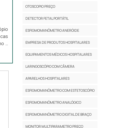
OTOSCOPIO PREÇO
DETECTOR FETAL PORTÁTIL
ópio
ESFIGMOMANÔMETRO ANERÓIDE
icas
EMPRESA DE PRODUTOS HOSPITALARES
mo a
sses
EQUIPAMENTOS MÉDICOS HOSPITALARES
s de
LARINGOSCÓPIO COM CÂMERA
APARELHOS HOSPITALARES
ESFIGMOMANÔMETRO COM ESTETOSCÓPIO
ESFIGMOMANÔMETRO ANALÓGICO
ESFIGMOMANÔMETRO DIGITAL DE BRAÇO
MONITOR MULTIPARAMETRO PREÇO