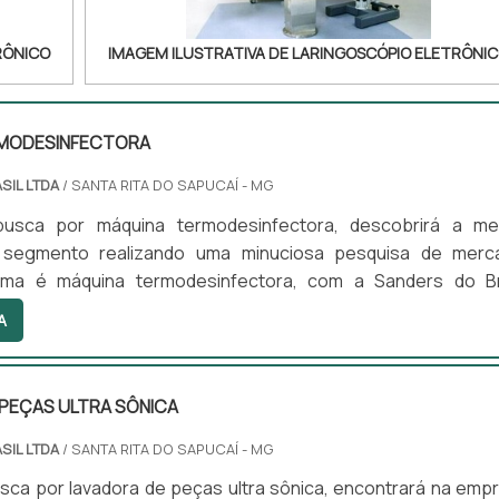
RÔNICO
IMAGEM ILUSTRATIVA DE LARINGOSCÓPIO ELETRÔNI
MODESINFECTORA
SIL LTDA
/ SANTA RITA DO SAPUCAÍ - MG
usca por máquina termodesinfectora, descobrirá a me
segmento realizando uma minuciosa pesquisa de merc
ma é máquina termodesinfectora, com a Sanders do Br
a qualidade com consultoria diferenciada para cada cliente. MAIS
A
RE A MÁQUINA TERMODESINFECTORA Há muitas maneiras
e demonstrar competência e excelência em uma área de atua
 Brasil foca sua estratégia em proporcionar aos clientes
 PEÇAS ULTRA SÔNICA
a qualidade
ades; Amplo catálogo de produtos certificados.
SIL LTDA
/ SANTA RITA DO SAPUCAÍ - MG
ara garantir que se tenha máquina termodesinfectora
sca por lavadora de peças ultra sônica, encontrará na emp