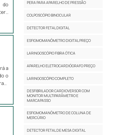
e-se
PERA PARA APARELHO DE PRESSÃO
a do
de e
terá
COLPOSCÓPIO BINOCULAR
esas
s do
cada
DETECTOR FETAL DIGITAL
ação
alta
ESFIGMOMANÔMETRO DIGITAL PREÇO
 uma
a os
 uma
ados
LARINGOSCÓPIO FIBRA ÓTICA
APARELHO ELETROCARDIÓGRAFO PREÇO
rá a
do o
es e
LARINGOSCÓPIO COMPLETO
a de
asil
resa
os e
nte.
 com
DESFIBRILADOR CARDIOVERSOR COM
ande
MONITOR MULTIPARÂMETRO E
Há
MARCAPASSO
 uma
ente
o de
 uma
ESFIGMOMANÔMETRO DE COLUNA DE
o no
icos
MERCÚRIO
a de
nal,
DETECTOR FETAL DE MESA DIGITAL
ados