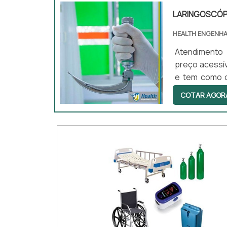
LARINGOSCÓP
HEALTH ENGENHA
Atendimento 
preço acessíve
e tem como o
intubação end
COTAR AGOR
exames o lari
diferentes ta