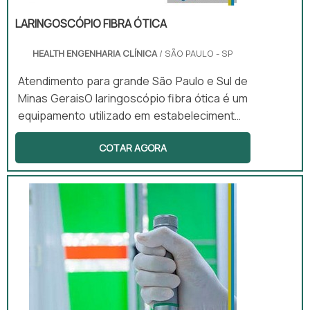
LARINGOSCÓPIO FIBRA ÓTICA
HEALTH ENGENHARIA CLÍNICA
/ SÃO PAULO - SP
Atendimento para grande São Paulo e Sul de
Minas GeraisO laringoscópio fibra ótica é um
equipamento utilizado em estabelecimentos
médicos e tem como intuito ajudar na
COTAR AGORA
visualização durante os procedimentos de
laringoscopia e intubação endotraqueal. E
faz isso utilizando iluminação e lâminas (retas
e curvas) com diferentes tamanhos que
podem se ajustar ao formato do corpo de
cada um dos pacientes que necessitarem
desses procedimentos.Prin...