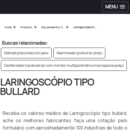
MENU
Home
Produtos
Equipamentos hospitalares - Categoria
Laringoscópio tipo bullard
Buscas relacionadas:
Eletrodo precordial com pera
Reanimador pulmonar preço
Desfibrilador/cardioversor com monitor multiparâmetro e marcapasso preço
LARINGOSCÓPIO TIPO
BULLARD
Receba os valores médios de Laringoscópio tipo bullard,
ache os melhores fabricantes, faça uma cotação pelo
formulário com aproximadamente 100 indústrias de todo o