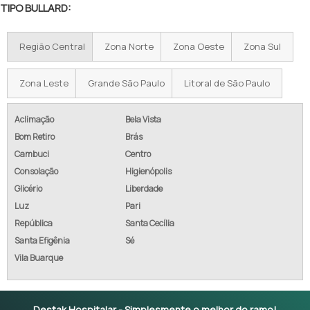
TIPO BULLARD:
Região Central
Zona Norte
Zona Oeste
Zona Sul
Zona Leste
Grande São Paulo
Litoral de São Paulo
Aclimação
Bela Vista
Bom Retiro
Brás
Cambuci
Centro
Consolação
Higienópolis
Glicério
Liberdade
Luz
Pari
República
Santa Cecília
Santa Efigênia
Sé
Vila Buarque
Destak Hospitalar - Simplesmente o melhor do ramo!