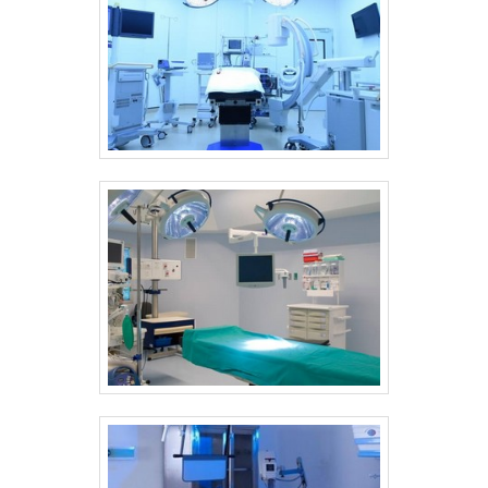
garante o sucesso dos clientes de ponta a
DE QUALIDADE NO SEGMENTO Na Sanders do
ponta. .
Brasil é possível encontrar o que há de
melhor em autoclave odontologica. É
possível encontrar itens variados com
tecnologia de ponta, como lavadoras
termodesinfectoras e secadoras de
traqueias. Tem rótulo de comprometida com
os serviços e segura, qualificações
possíveis pelo fato de a empresa possuir
escritório de alta qualidade onde são
realizadas as atividades e tecnologia
avançada. Esses fatores, somados a um time
com colaboradores treinados regularmente
e funcionários de alta qualidade, garantem
uma entrega de excelência de ponta a ponta.
.