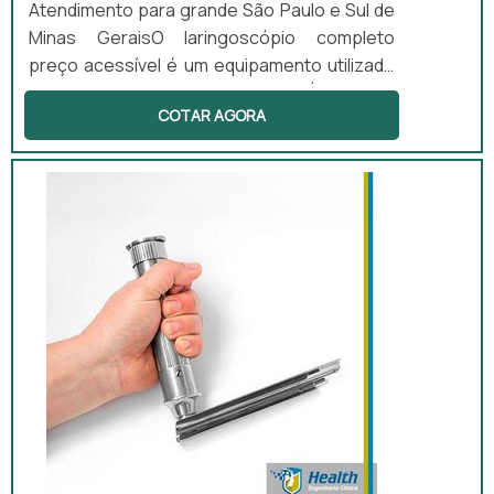
Atendimento para grande São Paulo e Sul de
Minas GeraisO laringoscópio completo
preço acessível é um equipamento utilizado
por profissionais da área médica. É portátil e
COTAR AGORA
é utilizado para facilitar a visualização
durante os procedimentos de laringoscopia
e intubação endotraqueal. O laringoscópio
completo utiliza lâminas retas e curvas e
iluminação para facilitar os
procedimentos.Funcionalidade correta do
materialAs lâminas possuem difere...