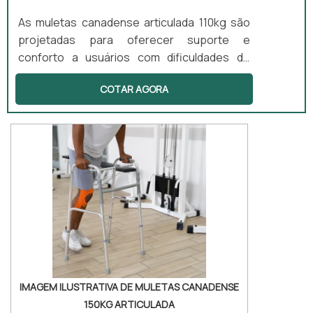
As muletas canadense articulada 110kg são
projetadas para oferecer suporte e
conforto a usuários com dificuldades de
locomoção. Este modelo possui apoio de
COTAR AGORA
antebraço, proporcionando maior conforto
durante o uso. É ideal para quem necessita
de um equipamento para uso prolongado,
permitindo maior mobilidade e segurança.
Esse tipo de muleta é indicado para pessoas
com lesões ou deficiências permanentes,
sendo leve, anatômica e ajustável,
adaptando-se às necessidades do usuário.
IMAGEM ILUSTRATIVA DE MULETAS CANADENSE
150KG ARTICULADA