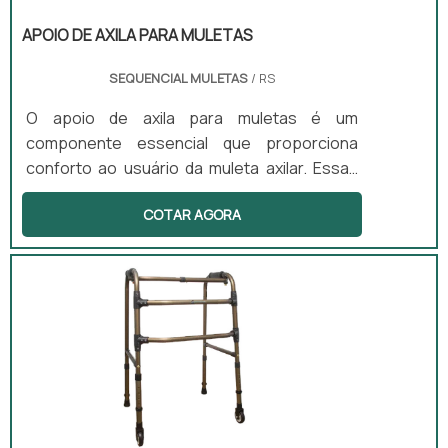
3 Barras Articulado com capacidade de
suporte de até 130 kg e o Andador 3 Barras
APOIO DE AXILA PARA MULETAS
Fixo e Articulado, que suporta até 150 kg.
Essas características tornam o produto
SEQUENCIAL MULETAS
/ RS
versátil e adaptável às necessidades de
O apoio de axila para muletas é um
diferentes usuários.
componente essencial que proporciona
conforto ao usuário da muleta axilar. Essas
peças acolchoadas e ergonômicas são
COTAR AGORA
projetadas para reduzir o atrito e a pressão
nas axilas, evitando lesões e desconforto
durante o uso. Além disso, são compatíveis
com diversos modelos de muletas,
permitindo uma substituição simples e
eficaz, ideal para uso prolongado.