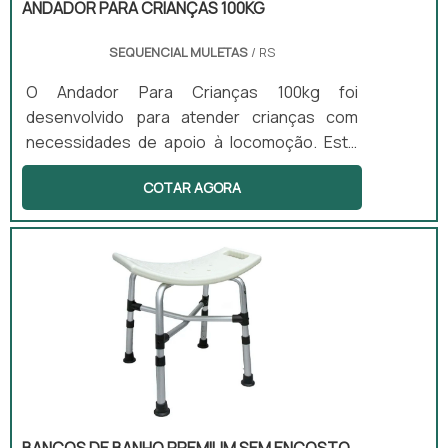
ANDADOR PARA CRIANÇAS 100KG
SEQUENCIAL MULETAS
/ RS
O Andador Para Crianças 100kg foi
desenvolvido para atender crianças com
necessidades de apoio à locomoção. Este
equipamento possui altura ajustável e uma
COTAR AGORA
estrutura leve, o que facilita o manuseio e o
transporte. Além de proporcionar suporte
físico, o andador estimula o desenvolvimento
motor e a independência das crianças, sendo
especialmente benéfico para aquelas que
apresentam paralisia cerebral ou atrasos
motores. O uso do produto é indicado em
diversos ambientes, como casa, escola e
clínicas.
BANCOS DE BANHO PREMIUM SEM ENCOSTO