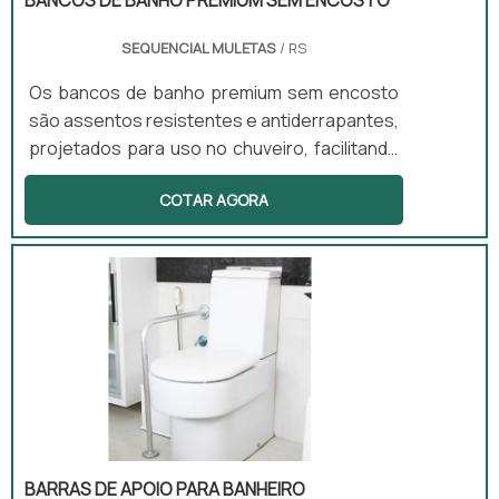
SEQUENCIAL MULETAS
/ RS
Os bancos de banho premium sem encosto
são assentos resistentes e antiderrapantes,
projetados para uso no chuveiro, facilitando
a higiene pessoal com segurança. Esses
COTAR AGORA
equipamentos são ideais para pessoas com
mobilidade limitada ou em recuperação, pois
ajudam a reduzir o risco de quedas no
banheiro. Disponíveis em versões com ou
sem encosto e com regulagem de altura,
esses bancos atendem a diferentes
necessidades dos usuários.
BARRAS DE APOIO PARA BANHEIRO