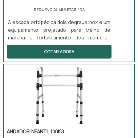
SEQUENCIAL MULETAS
/ RS
A escada ortopédica dois degraus inox é um
equipamento projetado para treino de
marcha e fortalecimento dos membros
inferiores. Esse produto é essencial na
COTAR AGORA
fisioterapia motora, pois favorece a
reabilitação pós-operatória e o treino de
equilíbrio. Com uma estrutura resistente e
base antiderrapante, a escada proporciona
segurança e eficácia durante os exercícios.
ANDADOR INFANTIL 100KG