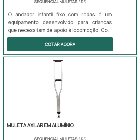
SEQUENCIAL MULETAS
/ RS
O andador infantil fixo com rodas é um
equipamento desenvolvido para crianças
que necessitam de apoio à locomoção. Com
altura ajustável e uma estrutura leve, esse
COTAR AGORA
produto é ideal para estimular o
desenvolvimento motor e a independência
dos pequenos. Ele é especialmente
benéfico para crianças com paralisia
cerebral e atrasos motores, podendo ser
utilizado em diferentes ambientes, como em
casa, na escola e em clínicas de reabilitação.
MULETA AXILAR EM ALUMÍNIO
SEQUENCIAL MULETAS
/ RS