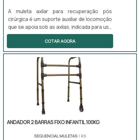
A muleta axilar para recuperação pós
cirúrgica é um suporte auxiliar de locomoção
que se apoia sob as axilas, indicada para uso
temporário em casos de lesão. Este
COTAR AGORA
equipamento oferece estabilidade e reduz a
carga nos membros inferiores, sendo
ajustável em altura e com apoio acolchoado.
É projetada para uso ambulatorial e
domiciliar, proporcionando conforto e
segurança ao usuário durante o processo de
recuperação.
ANDADOR 2 BARRAS FIXO INFANTIL 100KG
SEQUENCIAL MULETAS
/ RS