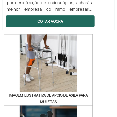
por desinfecção de endoscópios, achará a
melhor empresa do ramo empresarial.
Cotando por meio da própria empresa e
COTAR AGORA
descobrindo a melhor referência em
qualidade. Quando a busca é por
desinfecção de endoscópios, com a equipe
da Sanders do Brasil alcançará assertividade
com preços altamente competitivos.MAIS
DETALHES SOBRE DESINFECÇÃO DE
ENDOSCÓPIOSHá muitas maneiras eficientes
de demonstrar compet...
IMAGEM ILUSTRATIVA DE APOIO DE AXILA PARA
MULETAS