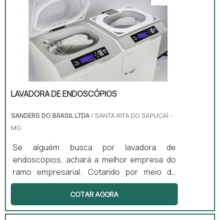
servir mais e melhor.ALGUNS DETALHES
SOBRE DESINFECÇÃO DE ALTO NÍVELHá
muitas maneiras eficientes de demonstrar
competência ...
LAVADORA DE ENDOSCÓPIOS
SANDERS DO BRASIL LTDA
/ SANTA RITA DO SAPUCAÍ -
MG
Se alguém busca por lavadora de
endoscópios, achará a melhor empresa do
ramo empresarial. Cotando por meio da
própria empresa e descobrindo a melhor
COTAR AGORA
referência em qualidade.DIFERENCIAIS
IMPORTANTES DE LAVADORA DE