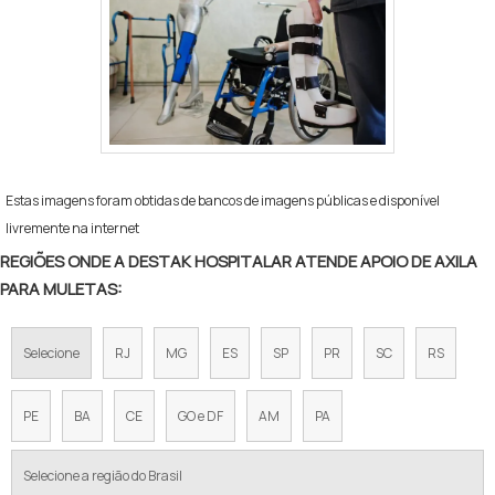
Estas imagens foram obtidas de bancos de imagens públicas e disponível
livremente na internet
REGIÕES ONDE A DESTAK HOSPITALAR ATENDE APOIO DE AXILA
PARA MULETAS:
Selecione
RJ
MG
ES
SP
PR
SC
RS
PE
BA
CE
GO e DF
AM
PA
Selecione a região do Brasil