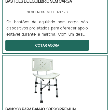
BASTÕES DE EQUILÍBRIO SEM CARGA
SEQUENCIAL MULETAS
/ RS
Os bastões de equilíbrio sem carga são
dispositivos projetados para oferecer apoio
estável durante a marcha. Com um design
anatômico e leve, esses bastões são ideais
COTAR AGORA
para pessoas que enfrentam dificuldades
leves de locomoção. Além disso, são
ajustáveis em altura, permitindo que se
adaptem a diferentes usuários e situações.
Podem ser utilizados tanto em ambientes
internos quanto externos, proporcionando
versatilidade e conforto.
BANCOS PARA BANHO OBESO PREMIUM