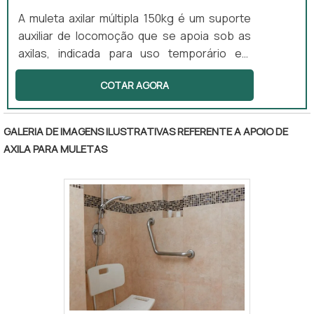
para muletas axilares Ponteiras de borracha
A muleta axilar múltipla 150kg é um suporte
plus para muletas canadense, axilares e
auxiliar de locomoção que se apoia sob as
bastões Pinos mola e pinos click
axilas, indicada para uso temporário em
casos de lesão. Este equipamento oferece
COTAR AGORA
estabilidade e reduz a carga nos membros
inferiores, sendo ajustável em altura e
contando com um apoio acolchoado para
GALERIA DE IMAGENS ILUSTRATIVAS REFERENTE A APOIO DE
maior conforto. É ideal para uso ambulatorial
AXILA PARA MULETAS
e domiciliar, proporcionando segurança
durante a locomoção.