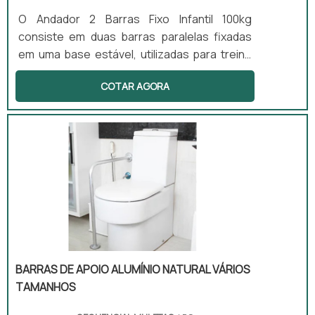
O Andador 2 Barras Fixo Infantil 100kg
consiste em duas barras paralelas fixadas
em uma base estável, utilizadas para treino
de marcha e equilíbrio. Este equipamento é
COTAR AGORA
projetado para promover reabilitação
progressiva e fortalecimento muscular,
beneficiando especialmente pacientes pós-
cirúrgicos e aqueles com distúrbios
neuromotores. Sua aplicação é comum em
clínicas de fisioterapia, onde é utilizado para
auxiliar na recuperação de mobilidade.
BARRAS DE APOIO ALUMÍNIO NATURAL VÁRIOS
TAMANHOS