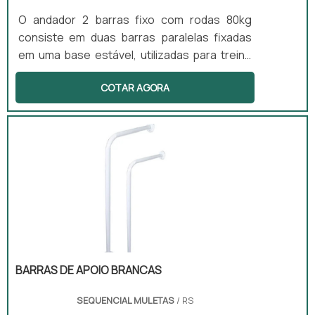
O andador 2 barras fixo com rodas 80kg
consiste em duas barras paralelas fixadas
em uma base estável, utilizadas para treino
de marcha e equilíbrio. Este equipamento
COTAR AGORA
promove reabilitação progressiva e
fortalecimento muscular, sendo
especialmente benéfico para pacientes
pós-cirúrgicos e aqueles que apresentam
distúrbios neuromotores. Sua aplicação é
comum em clínicas de fisioterapia, onde
auxilia na recuperação e no desenvolvimento
da mobilidade dos usuários.
BARRAS DE APOIO BRANCAS
SEQUENCIAL MULETAS
/ RS