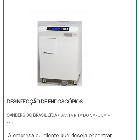
ENDOSCÓPIOSQuem quer achar lavadora de
endoscópios em uma empresa inovadora,
depara com a Sanders do Brasil. A empresa
atua com lavadoras ultrassônicas e
circuladores de saneantes, garantindo a
satisfação da venda à entrega fin...
DESINFECÇÃO DE ENDOSCÓPIOS
SANDERS DO BRASIL LTDA
/ SANTA RITA DO SAPUCAÍ -
MG
A empresa ou cliente que deseja encontrar