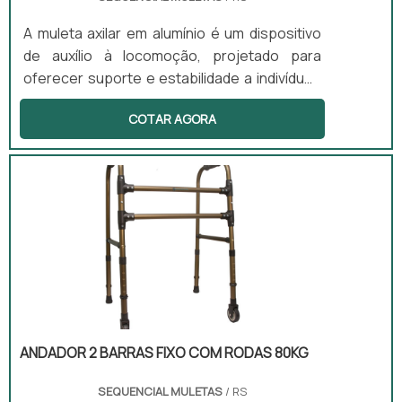
A muleta axilar em alumínio é um dispositivo
de auxílio à locomoção, projetado para
oferecer suporte e estabilidade a indivíduos
com lesões ou limitações motoras. Fabricada
COTAR AGORA
em liga de alumínio, ela é leve, resistente à
corrosão e facilmente ajustável em altura
para se adequar a diferentes estaturas.
Suas principais vantagens incluem
durabilidade, conforto ergonômico (com
apoio axilar e de mão acolchoados) e a
capacidade de promover a autonomia e
segurança do usuário durante a
recuperação ou no dia a dia.
ANDADOR 2 BARRAS FIXO COM RODAS 80KG
SEQUENCIAL MULETAS
/ RS