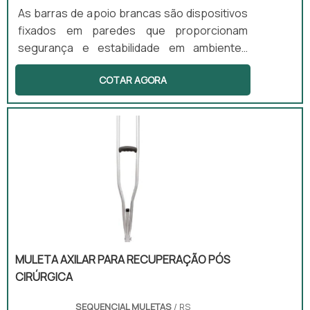
As barras de apoio brancas são dispositivos
fixados em paredes que proporcionam
segurança e estabilidade em ambientes
como banheiros, corredores e escadas. Elas
COTAR AGORA
são ideais para idosos, gestantes e pessoas
com deficiência física, auxiliando em
movimentos como sentar e levantar.
Fabricadas em aço inox ou alumínio, essas
barras são projetadas para oferecer
suporte em diversas situações do dia a dia.
MULETA AXILAR PARA RECUPERAÇÃO PÓS
CIRÚRGICA
SEQUENCIAL MULETAS
/ RS