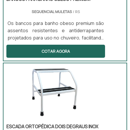
SEQUENCIAL MULETAS
/ RS
Os bancos para banho obeso premium são
assentos resistentes e antiderrapantes
projetados para uso no chuveiro, facilitando
a higiene pessoal com segurança. Esses
COTAR AGORA
produtos são ideais para pessoas com
mobilidade limitada ou em recuperação, pois
ajudam a reduzir o risco de quedas no
banheiro. Disponíveis em versões com ou
sem encosto e com regulagem de altura,
esses bancos atendem diferentes
necessidades e preferências dos usuários.
ESCADA ORTOPÉDICA DOIS DEGRAUS INOX