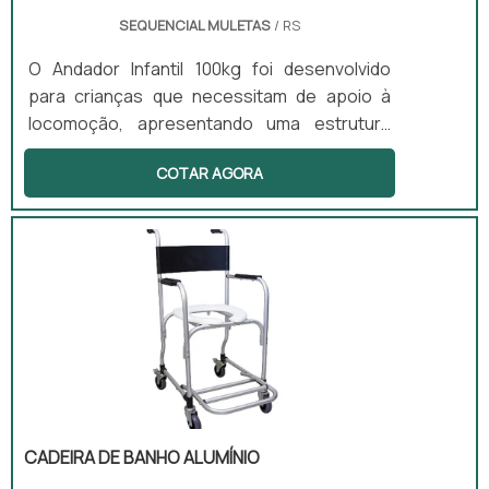
SEQUENCIAL MULETAS
/ RS
O Andador Infantil 100kg foi desenvolvido
para crianças que necessitam de apoio à
locomoção, apresentando uma estrutura
leve e altura ajustável. Este equipamento é
COTAR AGORA
projetado para estimular o desenvolvimento
motor e a independência das crianças, sendo
especialmente benéfico para aquelas com
paralisia cerebral e atrasos motores. O uso
do andador é indicado em diversos
ambientes, como em casa, na escola e em
clínicas, proporcionando suporte e
segurança durante a locomoção.
CADEIRA DE BANHO ALUMÍNIO