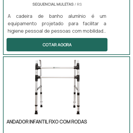
SEQUENCIAL MULETAS
/ RS
A cadeira de banho alumínio é um
equipamento projetado para facilitar a
higiene pessoal de pessoas com mobilidade
reduzida. Este produto possui uma estrutura
COTAR AGORA
com rodas e um assento anatômico,
proporcionando segurança e conforto
durante o banho. Além disso, pode incluir
apoio para braço, encosto e assento com
abertura higiênica, adaptando-se às
necessidades dos usuários. É ideal tanto
para uso domiciliar quanto hospitalar,
oferecendo praticidade e eficiência.
ANDADOR INFANTIL FIXO COM RODAS