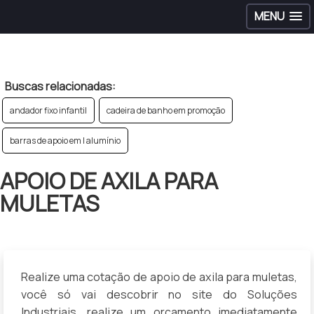
MENU
>
Buscas relacionadas:
andador fixo infantil
cadeira de banho em promoção
barras de apoio em l alumínio
APOIO DE AXILA PARA
MULETAS
Realize uma cotação de apoio de axila para muletas,
você só vai descobrir no site do Soluções
Industriais, realize um orçamento imediatamente