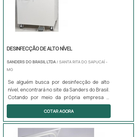
DESINFECÇÃO DE ALTO NÍVEL
SANDERS DO BRASIL LTDA
/ SANTA RITA DO SAPUCAÍ -
MG
Se alguém busca por desinfecção de alto
nível, encontrará no site da Sanders do Brasil.
Cotando por meio da própria empresa e
descobrindo a melhor referência em
COTAR AGORA
qualidade.Quando o interesse é por
desinfecção de alto nível, na Sanders do
Brasil irá encontrar excelente custo-
benefício com produtos desenvolvidos para