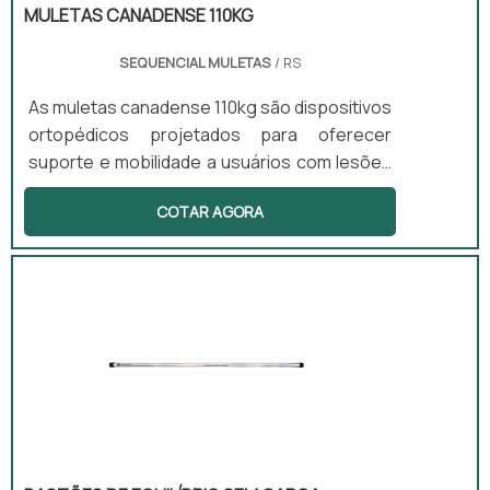
MULETAS CANADENSE 110KG
SEQUENCIAL MULETAS
/ RS
As muletas canadense 110kg são dispositivos
ortopédicos projetados para oferecer
suporte e mobilidade a usuários com lesões
ou deficiências permanentes. Este modelo
COTAR AGORA
específico possui apoio de antebraço, o que
proporciona maior conforto e estabilidade
durante o uso. Além disso, são leves,
anatômicas e ajustáveis, tornando-as ideais
para uso prolongado, permitindo que os
usuários se movimentem com mais liberdade
e segurança.