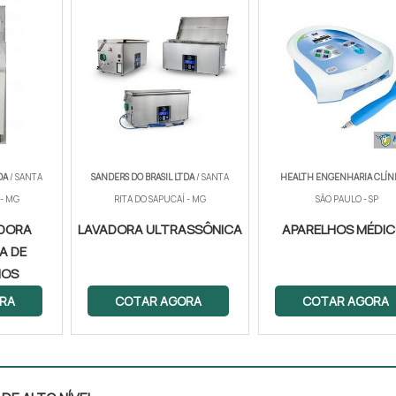
DA
/ SANTA
SANDERS DO BRASIL LTDA
/ SANTA
HEALTH ENGENHARIA CLÍN
 - MG
RITA DO SAPUCAÍ - MG
SÃO PAULO - SP
DORA
LAVADORA ULTRASSÔNICA
APARELHOS MÉDI
A DE
IOS
RA
COTAR AGORA
COTAR AGORA