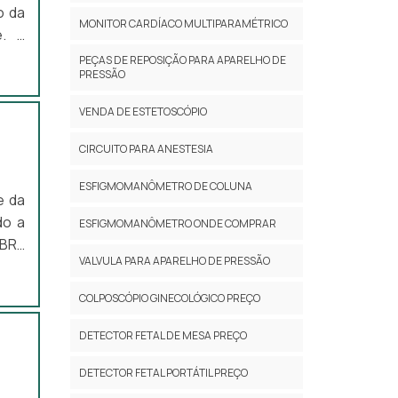
nhia
o da
oras
MONITOR CARDÍACO MULTIPARAMÉTRICO
. É
são.
enha
esas
 por
PEÇAS DE REPOSIÇÃO PARA APARELHO DE
cio,
PRESSÃO
dade
il é
dade
ções
 que
VENDA DE ESTETOSCÓPIO
stos
s do
CIRCUITO PARA ANESTESIA
ESFIGMOMANÔMETRO DE COLUNA
ora,
e da
pios
do a
ESFIGMOMANÔMETRO ONDE COMPRAR
para
VALVULA PARA APARELHO DE PRESSÃO
 dos
 uma
s do
. É
COLPOSCÓPIO GINECOLÓGICO PREÇO
são,
os e
 por
a os
para
onde
DETECTOR FETAL DE MESA PREÇO
s do
DETECTOR FETAL PORTÁTIL PREÇO
enha
nais
ios: