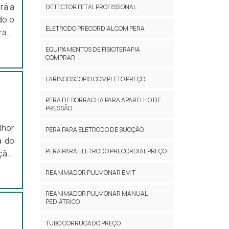
 que
odos
rá a
DETECTOR FETAL PROFISSIONAL
tes.
 sem
do o
dade
ELETRODO PRECORDIAL COM PERA
asil
il é
nte.
EQUIPAMENTOS DE FISIOTERAPIA
ios:
Há
COMPRAR
ios.
 uma
oras
LARINGOSCÓPIO COMPLETO PREÇO
 uma
o de
PERA DE BORRACHA PARA APARELHO DE
PRESSÃO
utos
ara
ente
ados
lhor
ades
PERA PARA ELETRODO DE SUCÇÃO
ira,
a de
a do
 com
PERA PARA ELETRODO PRECORDIAL PREÇO
ção.
ada,
para
asil
endo
REANIMADOR PULMONAR EM T
rvir
logo
ente
ores
REANIMADOR PULMONAR MANUAL
ento
PEDIÁTRICO
 sua
 sua
co é
 aos
TUBO CORRUGADO PREÇO