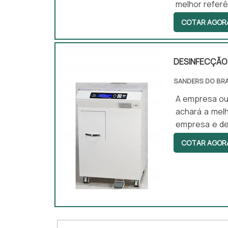
melhor refer
ENDOSCÓPIOS
COTAR AGOR
inovadora, d
ultrassônicas
entrega fin...
DESINFECÇÃO
SANDERS DO BRA
A empresa ou
achará a mel
empresa e de
por desinfecç
COTAR AGOR
assertivida
DESINFECÇÃO 
compet...