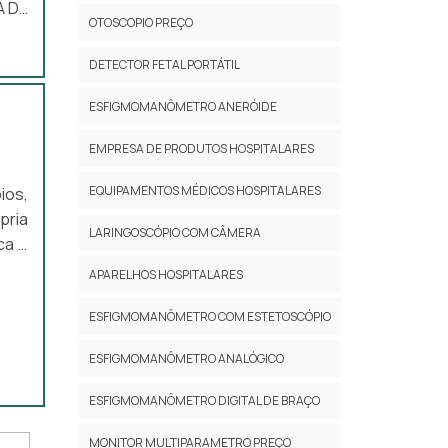
A DE
OTOSCOPIO PREÇO
resa
oras
DETECTOR FETAL PORTÁTIL
da à
ESFIGMOMANÔMETRO ANERÓIDE
EMPRESA DE PRODUTOS HOSPITALARES
EQUIPAMENTOS MÉDICOS HOSPITALARES
ios,
pria
LARINGOSCÓPIO COM CÂMERA
ca é
çará
APARELHOS HOSPITALARES
OBRE
ESFIGMOMANÔMETRO COM ESTETOSCÓPIO
trar
ESFIGMOMANÔMETRO ANALÓGICO
ESFIGMOMANÔMETRO DIGITAL DE BRAÇO
MONITOR MULTIPARAMETRO PREÇO