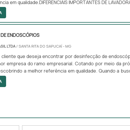
ência em qualidade.DIFERENCIAIS IMPORTANTES DE LAVADOR
Quem quer achar lavadora de endoscópios em uma emp
A
epara com a Sanders do Brasil. A empresa atua com lavad
 e circuladores de saneantes, garantindo a satisfação da ven
 DE ENDOSCÓPIOS
SIL LTDA
/ SANTA RITA DO SAPUCAÍ - MG
 cliente que deseja encontrar por desinfecção de endoscóp
hor empresa do ramo empresarial. Cotando por meio da pró
scobrindo a melhor referência em qualidade. Quando a bus
ão de endoscópios, com a equipe da Sanders do Brasil alcan
A
de com preços altamente competitivos.MAIS DETALHES S
DE ENDOSCÓPIOSHá muitas maneiras eficientes de demons