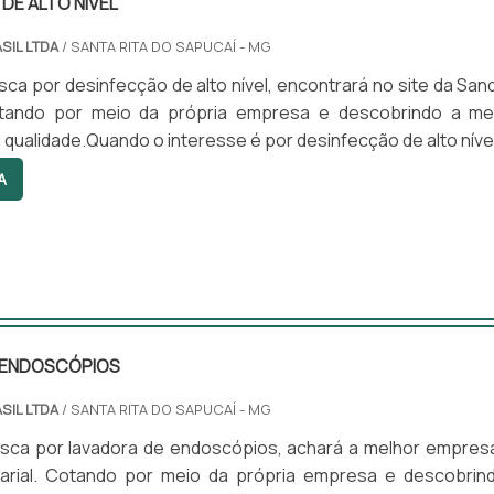
DE ALTO NÍVEL
SIL LTDA
/ SANTA RITA DO SAPUCAÍ - MG
ca por desinfecção de alto nível, encontrará no site da San
otando por meio da própria empresa e descobrindo a me
 qualidade.Quando o interesse é por desinfecção de alto nível
rasil irá encontrar excelente custo-benefício com prod
A
dos para servir mais e melhor.ALGUNS DETALHES SO
DE ALTO NÍVELHá muitas maneiras eficientes de demons
..
 ENDOSCÓPIOS
SIL LTDA
/ SANTA RITA DO SAPUCAÍ - MG
sca por lavadora de endoscópios, achará a melhor empres
rial. Cotando por meio da própria empresa e descobrin