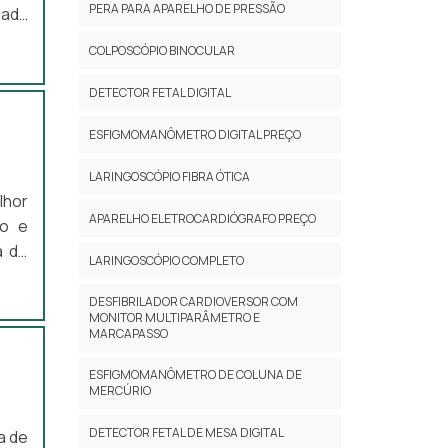
PERA PARA APARELHO DE PRESSÃO
iada
COLPOSCÓPIO BINOCULAR
rgia
DETECTOR FETAL DIGITAL
ESFIGMOMANÔMETRO DIGITAL PREÇO
LARINGOSCÓPIO FIBRA ÓTICA
a de
lhor
utos
APARELHO ELETROCARDIÓGRAFO PREÇO
do e
ssam
a de
LARINGOSCÓPIO COMPLETO
il é
de e
DESFIBRILADOR CARDIOVERSOR COM
ento
MONITOR MULTIPARÂMETRO E
ções
MARCAPASSO
resa
stos
. A
ESFIGMOMANÔMETRO DE COLUNA DE
MERCÚRIO
o de
ando
DETECTOR FETAL DE MESA DIGITAL
a de
pelo