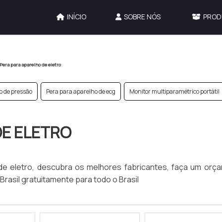
INÍCIO
SOBRE NÓS
PROD
Pera para aparelho de eletro
o de pressão
Pera para aparelho de ecg
Monitor multiparamétrico portátil
DE ELETRO
 de eletro, descubra os melhores fabricantes, faça um orç
rasil gratuitamente para todo o Brasil