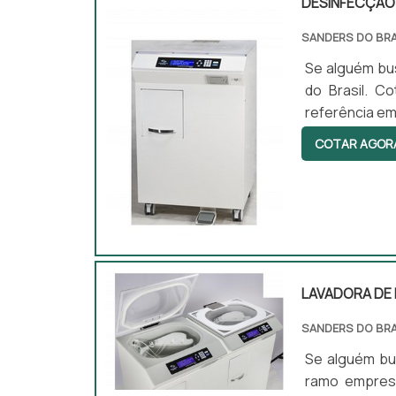
DESINFECÇÃO 
SANDERS DO BRA
Se alguém bus
do Brasil. C
referência em
Sanders do B
COTAR AGOR
desenvolvi
DESINFECÇÃO 
competência .
LAVADORA DE
SANDERS DO BRA
Se alguém bu
ramo empresa