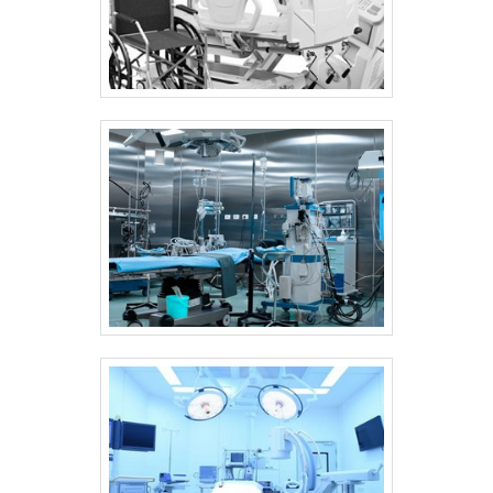
solução mais buscada na área de fabricação
falamos em autoclave de bancada, deve-se
e desenvolvimento de equipamentos
descartar empresas que não tenham
hospitalares e odontológicos de alta
produtos e serviços com ótima qualidade e
tecnologia. A empresa oferece opções
precisão, detalhes primordiais que são
como lavadoras ultrassônicas e secadoras
deixados de lado por muitas empresas que
de traqueias com ótima qualidade e precisão.
não focam na fidelização do cliente. Isso
Com a organização é possível tirar as suas
tudo é a razão pela qual a Sanders do Brasil é
dúvidas sobre os serviços do ramo, além de
comprometida com os serviços quando
contar com os melhores profissionais e
exploramos o segmento de fabricação e
instalações. Assim, conquistando a
desenvolvimento de equipamentos
confiança e a satisfação dos clientes, que
hospitalares e odontológicos de alta
são os maiores objetivos da marca. A
tecnologia. A empresa foca sempre na
Sanders do Brasil é uma empresa que tem se
melhor opção para o cliente final. Na
destacado no segmento pela idoneidade em
organização é possível encontrar uma
tudo que faz, garantindo uma entrega de
equipe com colaboradores treinados
excelência de ponta a ponta. .
regularmente que estão esperando seu
contato para tirar todas as suas dúvidas e
melhor atender. QUALIDADE COMPROVADA