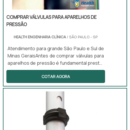
COMPRAR VÁLVULAS PARA APARELHOS DE
PRESSÃO
HEALTH ENGENHARIA CLÍNICA
/ SÃO PAULO - SP
Atendimento para grande São Paulo e Sul de
Minas GeraisAntes de comprar válvulas para
aparelhos de pressão é fundamental prestar
atenção em alguns detalhes não só sobre as
COTAR AGORA
válvulas para aparelhos de pressão, mas
também sobre os próprios aparelhos. Esses
equipamentos são fundamentais em exames
médicos.Utilidade presente no
equipamentoA válvula reguladora de pressão
é uma peça regulador responsável por evitar
a variação da pressão no sist...