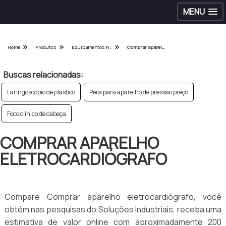
MENU
Home
Produtos
Equipamentos hospitalares - Categoria
Comprar aparelho eletrocardiógrafo
Buscas relacionadas:
Laringoscópio de plastico
Pera para aparelho de pressão preço
Foco clínico de cabeça
COMPRAR APARELHO
ELETROCARDIÓGRAFO
Compare Comprar aparelho eletrocardiógrafo, você
obtém nas pesquisas do Soluções Industriais, receba uma
estimativa de valor online com aproximadamente 200