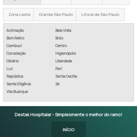
Zona Leste
Grande São Paulo
Litoral de São Paulo
Aclimação
Bela Vista
Bom Retiro
Brás
Cambuci
Centro
Consolação
Higienópolis
Glicério
Liberdade
Luz
Pari
República
Santa Cecília
Santa Efigênia
Sé
Vila Buarque
Destak Hospitalar - Simplesmente o melhor do ramo!
INÍCIO