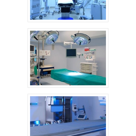
NO SEGMENTO Na Sanders do Brasil tem o
que há de melhor no mercado de fabricação
e desenvolvimento de equipamentos
hospitalares e odontológicos de alta
tecnologia. É sempre a opção mais confiável,
disponibilizando itens como lavadoras de
endoscópios e secadoras de traqueias com
ótima qualidade e assertividade. Se
diferenciando dentro de seu segmento, a
empresa consegue também proporcionar
um atendimento cuidadoso e que busca a
satisfação do cliente. A Sanders do Brasil é
uma empresa que tem se destacado no
segmento pela seriedade e qualidade, que
garantem uma entrega de excelência de
ponta a ponta. .