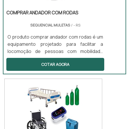
COMPRAR ANDADOR COM RODAS
SEQUENCIAL MULETAS
/ - RS
O produto comprar andador com rodas é um
equipamento projetado para facilitar a
locomoção de pessoas com mobilidade
reduzida, mas que ainda desejam manter um
COTAR AGORA
estilo de vida ativo. Equipado com rodas
frontais ou completas, o andador permite
que o usuário se desloque com menor
esforço físico, promovendo maior fluidez no
movimento. Além disso, conta com travas de
freio que garantem segurança durante o
uso, tanto em ambientes internos quanto
externos.