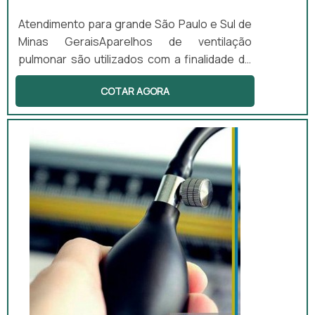
Atendimento para grande São Paulo e Sul de
Minas GeraisAparelhos de ventilação
pulmonar são utilizados com a finalidade de
oferecer aos pacientes gases necessários
COTAR AGORA
para que suas respirações sejam feitas com
qualidade. Esses aparelhos cumprem suas
funções de modo controlado, nas
quantidades e qualidades comportáveis de
cada sistema pulmonar. Uma das peças mais
importantes é o conector do circuito de
ventilação. E antes de comprar conecto...