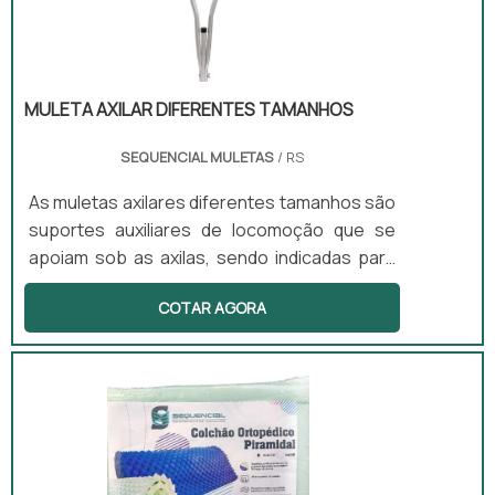
MULETA AXILAR DIFERENTES TAMANHOS
SEQUENCIAL MULETAS
/ RS
As muletas axilares diferentes tamanhos são
suportes auxiliares de locomoção que se
apoiam sob as axilas, sendo indicadas para
uso temporário em casos de lesão. Este
COTAR AGORA
equipamento oferece estabilidade e reduz a
carga nos membros inferiores, permitindo
que o usuário se mova com mais segurança.
Além disso, as muletas são ajustáveis em
altura e possuem apoio acolchoado,
proporcionando conforto durante o uso. Elas
são adequadas tanto para uso ambulatorial