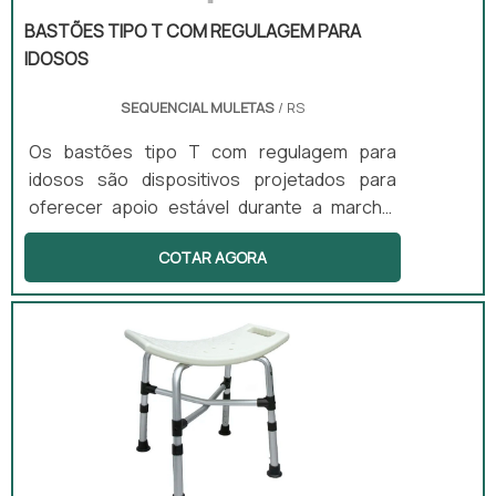
BASTÕES TIPO T COM REGULAGEM PARA
IDOSOS
SEQUENCIAL MULETAS
/ RS
Os bastões tipo T com regulagem para
idosos são dispositivos projetados para
oferecer apoio estável durante a marcha.
Com um formato em T no punho, esses
COTAR AGORA
bastões são leves e anatômicos, tornando-
se ideais para pessoas que enfrentam
dificuldades leves de locomoção. A altura
dos bastões é ajustável, o que proporciona
maior conforto e adaptabilidade ao usuário.
Esses produtos são adequados para uso em
ambientes internos e externos, oferecendo
versatilidade e segurança.