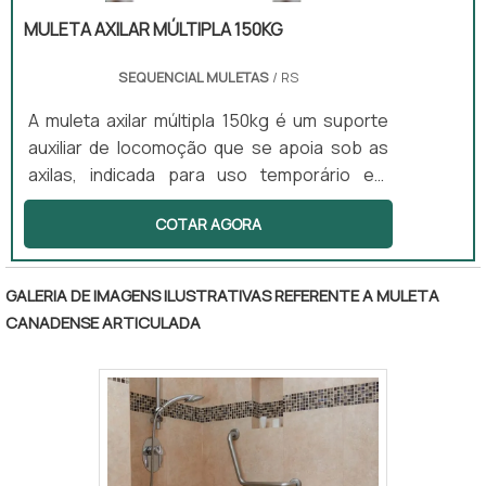
suporte de até 130 kg e o Andador 3 Barras
MULETA AXILAR MÚLTIPLA 150KG
Fixo e Articulado, que suporta até 150 kg.
Essas características tornam o produto
SEQUENCIAL MULETAS
/ RS
versátil e adaptável às necessidades de
A muleta axilar múltipla 150kg é um suporte
diferentes usuários.
auxiliar de locomoção que se apoia sob as
axilas, indicada para uso temporário em
casos de lesão. Este equipamento oferece
COTAR AGORA
estabilidade e reduz a carga nos membros
inferiores, sendo ajustável em altura e
contando com um apoio acolchoado para
GALERIA DE IMAGENS ILUSTRATIVAS REFERENTE A MULETA
maior conforto. É ideal para uso ambulatorial
CANADENSE ARTICULADA
e domiciliar, proporcionando segurança
durante a locomoção.