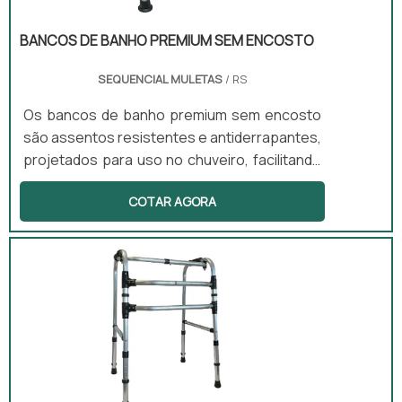
BANCOS DE BANHO PREMIUM SEM ENCOSTO
SEQUENCIAL MULETAS
/ RS
Os bancos de banho premium sem encosto
são assentos resistentes e antiderrapantes,
projetados para uso no chuveiro, facilitando
a higiene pessoal com segurança. Esses
COTAR AGORA
equipamentos são ideais para pessoas com
mobilidade limitada ou em recuperação, pois
ajudam a reduzir o risco de quedas no
banheiro. Disponíveis em versões com ou
sem encosto e com regulagem de altura,
esses bancos atendem a diferentes
necessidades dos usuários.