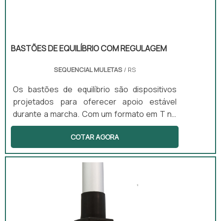
BASTÕES DE EQUILÍBRIO COM REGULAGEM
SEQUENCIAL MULETAS
/ RS
Os bastões de equilíbrio são dispositivos
projetados para oferecer apoio estável
durante a marcha. Com um formato em T no
punho, esses bastões são leves e
COTAR AGORA
anatômicos, tornando-se ideais para
pessoas com dificuldades leves de
locomoção. Além disso, esses bastões
podem ser utilizados tanto em ambientes
internos quanto externos, proporcionando
versatilidade e conforto.