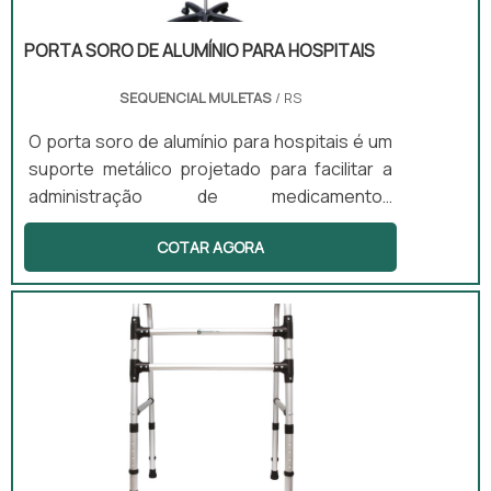
PORTA SORO DE ALUMÍNIO PARA HOSPITAIS
SEQUENCIAL MULETAS
/ RS
O porta soro de alumínio para hospitais é um
suporte metálico projetado para facilitar a
administração de medicamentos
intravenosos. Equipado com rodízios e
COTAR AGORA
ganchos para fixação de bolsas de soro,
esse produto permite a mobilidade do
paciente durante as infusões,
proporcionando maior conforto e
praticidade. Com altura ajustável e uma base
estável, o porta soro é ideal para uso
hospitalar, ambulatorial ou domiciliar.