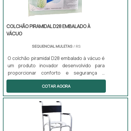
quanto domiciliar.
COLCHÃO PIRAMIDAL D28 EMBALADO À
VÁCUO
SEQUENCIAL MULETAS
/ RS
O colchão piramidal D28 embalado à vácuo é
um produto inovador desenvolvido para
proporcionar conforto e segurança a
pacientes acamados. Com uma superfície
COTAR AGORA
em formato piramidal, esse colchão distribui
melhor a pressão do corpo, prevenindo
escaras e oferecendo ventilação adequada.
É uma solução ideal para uso em hospitais,
asilos e domicílios, onde o cuidado com a
saúde e o bem-estar dos pacientes é