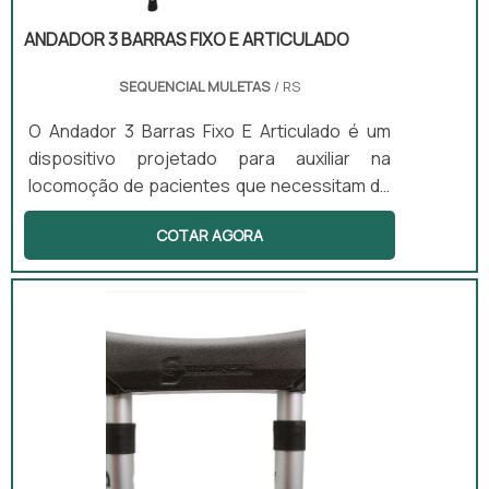
ANDADOR 3 BARRAS FIXO E ARTICULADO
SEQUENCIAL MULETAS
/ RS
O Andador 3 Barras Fixo E Articulado é um
dispositivo projetado para auxiliar na
locomoção de pacientes que necessitam de
suporte adicional ao caminhar. Este
COTAR AGORA
equipamento possui articulações que
facilitam o movimento alternado, exigindo
menor esforço dos braços e promovendo
um ritmo natural de caminhada. É indicado
para pacientes com força moderada e
equilíbrio parcial, proporcionando maior
autonomia durante o uso. Além de ser leve e
dobrável, o Andador 3 Barras Fixo E Articulado
está disponível em dois modelos: o Andador
3 Barras Articulado com capacidade de