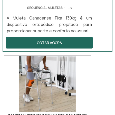
SEQUENCIAL MULETAS
/ - RS
A Muleta Canadense Fixa 130kg é um
dispositivo ortopédico projetado para
proporcionar suporte e conforto ao usuário.
Este modelo possui apoio de antebraço, o
COTAR AGORA
que aumenta a estabilidade e o conforto
durante o uso. É ideal para pessoas que
necessitam de um auxílio na locomoção,
especialmente aquelas com lesões ou
deficiências permanentes, permitindo um
uso prolongado e maior mobilidade. O design
leve e anatômico, além de ser ajustável,
torna esse equipamento uma escolha
prática e funcional.