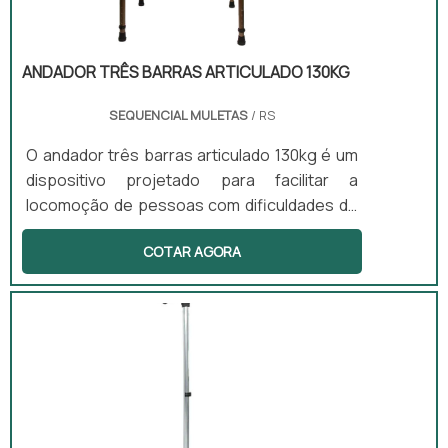
ANDADOR TRÊS BARRAS ARTICULADO 130KG
SEQUENCIAL MULETAS
/ RS
O andador três barras articulado 130kg é um
dispositivo projetado para facilitar a
locomoção de pessoas com dificuldades de
mobilidade. Este equipamento possui
COTAR AGORA
articulações que facilitam o movimento
alternado ao caminhar, exigindo menor
esforço dos braços. Ele promove maior
autonomia e um ritmo natural de caminhada,
sendo indicado para pacientes que
apresentam força moderada e equilíbrio
parcial. Além disso, o andador é leve e
dobrável, o que facilita seu transporte e