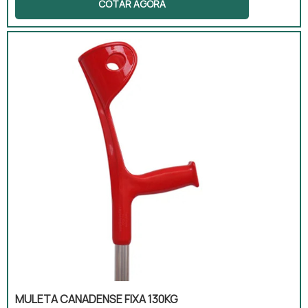
COTAR AGORA
canadense é apoiada no antebraço,
oferecendo maior liberdade de movimento e
indicada para uso prolongado. Já a muleta
axilar é apoiada sob as axilas e costuma ser
recomendada para uso temporário,
proporcionando maior sustentação do peso
corporal durante a marcha. Ambos os
modelos são ajustáveis em altura, leves,
resistentes e fabricados com materiais
como alumínio anodizado. Entre os
benefícios estão a melhora na autonomia do
usuário, o apoio seguro durante a
recuperação e a redução do risco de
quedas.
MULETA CANADENSE FIXA 130KG