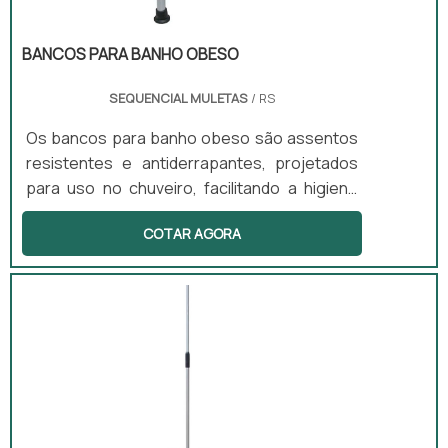
BANCOS PARA BANHO OBESO
SEQUENCIAL MULETAS
/ RS
Os bancos para banho obeso são assentos
resistentes e antiderrapantes, projetados
para uso no chuveiro, facilitando a higiene
pessoal com segurança. Este produto é ideal
COTAR AGORA
para pessoas com mobilidade limitada ou em
recuperação, pois reduz o risco de quedas
no banheiro. Disponíveis em versões com ou
sem encosto e com regulagem de altura,
esses bancos atendem a diferentes
necessidades dos usuários.