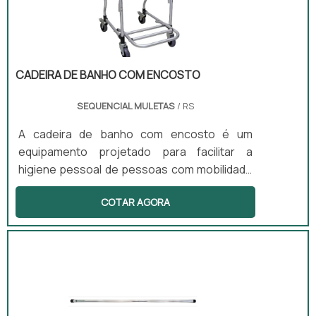
fundamental.
CADEIRA DE BANHO COM ENCOSTO
SEQUENCIAL MULETAS
/ RS
A cadeira de banho com encosto é um
equipamento projetado para facilitar a
higiene pessoal de pessoas com mobilidade
reduzida. Com uma estrutura que conta com
COTAR AGORA
rodas e um assento anatômico, este produto
proporciona segurança e conforto durante o
banho. Além disso, pode incluir apoio para
braços, encosto e assento com abertura
higiênica, tornando o uso ainda mais prático e
eficiente. É uma solução ideal tanto para uso
domiciliar quanto hospitalar.