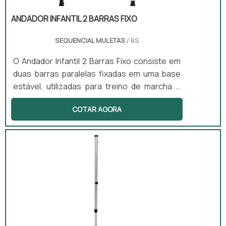
ANDADOR INFANTIL 2 BARRAS FIXO
SEQUENCIAL MULETAS
/ RS
O Andador Infantil 2 Barras Fixo consiste em
duas barras paralelas fixadas em uma base
estável, utilizadas para treino de marcha e
equilíbrio. Este equipamento promove
COTAR AGORA
reabilitação progressiva e fortalecimento
muscular, sendo especialmente benéfico
para pacientes pós-cirúrgicos e aqueles
com distúrbios neuromotores. Sua aplicação
é comum em clínicas de fisioterapia, onde
auxilia na recuperação e no desenvolvimento
de habilidades motoras.