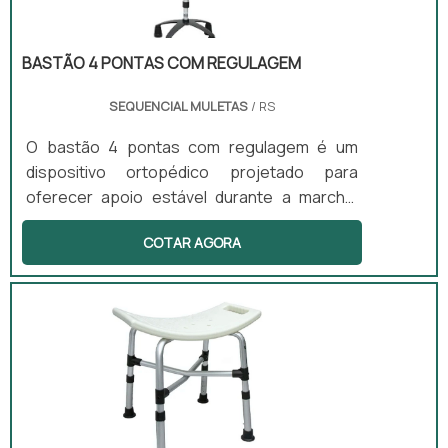
armazenamento.
BASTÃO 4 PONTAS COM REGULAGEM
SEQUENCIAL MULETAS
/ RS
O bastão 4 pontas com regulagem é um
dispositivo ortopédico projetado para
oferecer apoio estável durante a marcha.
Com um design em T no punho, esse
COTAR AGORA
equipamento é leve e anatômico, ideal para
pessoas que enfrentam dificuldades leves
de locomoção. A altura do bastão é ajustável,
permitindo que o usuário encontre a
configuração mais confortável para seu uso,
tanto em ambientes internos quanto
externos.