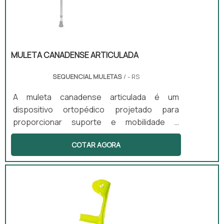
MULETA CANADENSE ARTICULADA
SEQUENCIAL MULETAS
/ - RS
A muleta canadense articulada é um
dispositivo ortopédico projetado para
proporcionar suporte e mobilidade a
usuários com dificuldades locomotoras. Este
COTAR AGORA
equipamento possui apoio de antebraço, o
que proporciona maior conforto durante o
uso. É ideal para situações que exigem uso
prolongado, oferecendo maior mobilidade e
suporte adequado. A muleta é indicada para
pessoas que enfrentam lesões ou
deficiências permanentes, sendo leve,