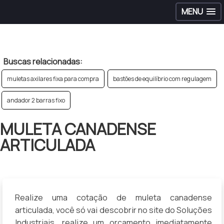
MENU
>
Buscas relacionadas:
muletas axilares fixa para compra
bastões de equilíbrio com regulagem
andador 2 barras fixo
MULETA CANADENSE
ARTICULADA
Realize uma cotação de muleta canadense
articulada, você só vai descobrir no site do Soluções
Industriais, realize um orçamento imediatamente