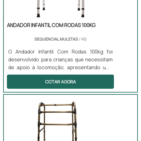
ANDADOR INFANTIL COM RODAS 100KG
SEQUENCIAL MULETAS
/ RS
O Andador Infantil Com Rodas 100kg foi
desenvolvido para crianças que necessitam
de apoio à locomoção, apresentando uma
estrutura leve e altura ajustável. Este
COTAR AGORA
equipamento é projetado para estimular o
desenvolvimento motor e a independência
das crianças, sendo especialmente benéfico
para aquelas com paralisia cerebral e
atrasos motores. O uso do andador é
indicado em diversos ambientes, como em
casa, na escola e em clínicas.