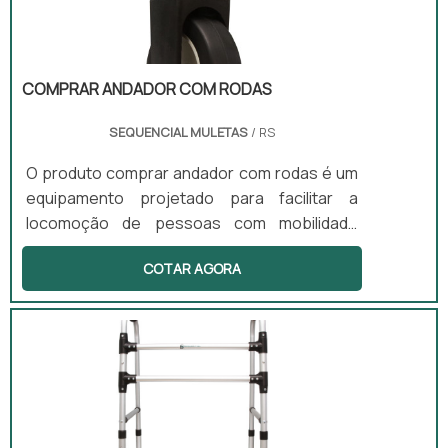
COMPRAR ANDADOR COM RODAS
SEQUENCIAL MULETAS
/ RS
O produto comprar andador com rodas é um
equipamento projetado para facilitar a
locomoção de pessoas com mobilidade
reduzida, mas que ainda desejam manter um
COTAR AGORA
estilo de vida ativo. Equipado com rodas
frontais ou completas, o andador permite
que o usuário se desloque com menor
esforço físico, promovendo maior fluidez no
movimento. Além disso, conta com travas de
freio que garantem segurança durante o
uso, tanto em ambientes internos quanto
externos.