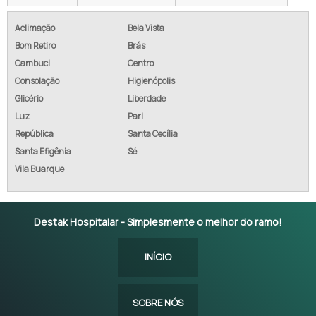
Aclimação
Bela Vista
Bom Retiro
Brás
Cambuci
Centro
Consolação
Higienópolis
Glicério
Liberdade
Luz
Pari
República
Santa Cecília
Santa Efigênia
Sé
Vila Buarque
Destak Hospitalar - Simplesmente o melhor do ramo!
INÍCIO
SOBRE NÓS