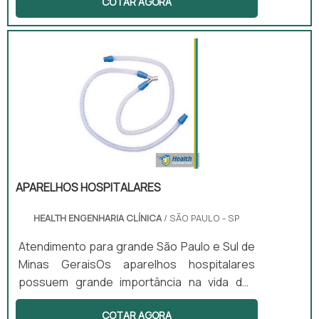
COTAR AGORA
líquidos não voláteis com alto grau de
precisão. Ele é muito utilizado dentro de
laboratórios em geral.Como é feita a
calibraçãoPara realizar a calibração, ou
manutenção de uma balança de precisão, é
seguido alguns pontos, sendo eles:
Verificação do peso-padrão de acordo com
as normas; Realizar a calibragem no
ambiente de utili.
APARELHOS HOSPITALARES
HEALTH ENGENHARIA CLÍNICA
/ SÃO PAULO - SP
Atendimento para grande São Paulo e Sul de
Minas GeraisOs aparelhos hospitalares
possuem grande importância na vida das
pessoas. Sem eles os pacientes que
COTAR AGORA
passam por consultas médicas, não