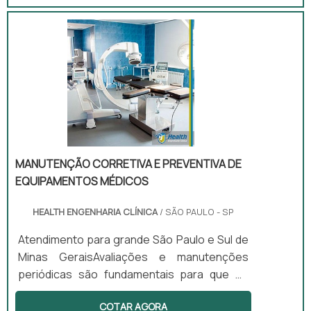
diagnóstico da pressão arterial de um
paciente.O que é o esfigmomanô­
metroSendo mais conhecido como aparelho
de pressão, ou para medir pressão, o
esfigmomanô­metro é um equipamento
usado para a verificação da pressão arterial
de um paciente. No mercado existem três
tipos de aparelhos de medição de pres.
MANUTENÇÃO CORRETIVA E PREVENTIVA DE
EQUIPAMENTOS MÉDICOS
HEALTH ENGENHARIA CLÍNICA
/ SÃO PAULO - SP
Atendimento para grande São Paulo e Sul de
Minas GeraisAvaliações e manutenções
periódicas são fundamentais para que os
equipamentos médicos continuem
COTAR AGORA
trabalhando de maneira correta, durante um