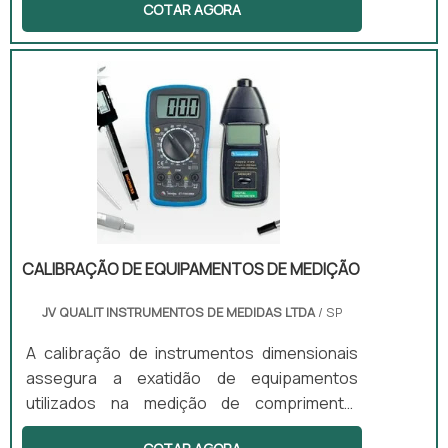
COTAR AGORA
importância vital na vida das pessoas. Por
isso, é fundamental conhecer uma boa
empresa, que oferece materiais com
excelente performance, para que sejam
evitadas possíveis falhas.Características
importantes do serviçoO aluguel de
produtos hospitalares é muito importante
por fornecer os equipamentos fundamentais
nos estabelecimentos da área da saú.
CALIBRAÇÃO DE EQUIPAMENTOS DE MEDIÇÃO
JV QUALIT INSTRUMENTOS DE MEDIDAS LTDA
/ SP
A calibração de instrumentos dimensionais
assegura a exatidão de equipamentos
utilizados na medição de comprimento,
diâmetro, espessura e outras dimensões