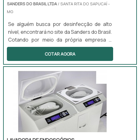
SANDERS DO BRASIL LTDA
/ SANTA RITA DO SAPUCAÍ -
MG
Se alguém busca por desinfecção de alto
nível, encontrará no site da Sanders do Brasil.
Cotando por meio da própria empresa e
descobrindo a melhor referência em
COTAR AGORA
qualidade.Quando o interesse é por
desinfecção de alto nível, na Sanders do
Brasil irá encontrar excelente custo-
benefício com produtos desenvolvidos para
servir mais e melhor.ALGUNS DETALHES
SOBRE DESINFECÇÃO DE ALTO NÍVELHá
muitas maneiras eficientes de demonstrar
competência ...