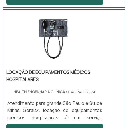
longo período. Podemos utilizar como
exemplo a manutenção corretiva e
preventiva de equipamentos médicos.A
manutenção corretiva é um tipo de serviço
que entra em cena após o equipamento
apresentar falhas e erros e pode trocar as
peças do que estão quebradas por peças
novas que cumprem as mesmas funções, t.
LOCAÇÃO DE EQUIPAMENTOS MÉDICOS
HOSPITALARES
HEALTH ENGENHARIA CLÍNICA
/ SÃO PAULO - SP
Atendimento para grande São Paulo e Sul de
Minas GeraisA locação de equipamentos
médicos hospitalares é um serviço
fundamental pois esses aparelhos têm