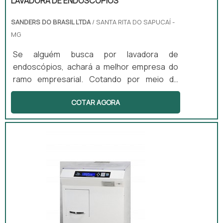
LAVADORA DE ENDOSCÓPIOS
SANDERS DO BRASIL LTDA
/ SANTA RITA DO SAPUCAÍ -
MG
Se alguém busca por lavadora de
endoscópios, achará a melhor empresa do
ramo empresarial. Cotando por meio da
própria empresa e descobrindo a melhor
COTAR AGORA
referência em qualidade.DIFERENCIAIS
IMPORTANTES DE LAVADORA DE
ENDOSCÓPIOSQuem quer achar lavadora de
endoscópios em uma empresa inovadora,
depara com a Sanders do Brasil. A empresa
atua com lavadoras ultrassônicas e
circuladores de saneantes, garantindo a
satisfação da venda à entrega fin...