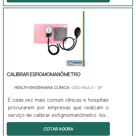
para o atendimento em diversos
estabelecimentos da área da saúde, como
hospitais e clínicas. As empresas de locação,
muitas vezes também fornecem outros
serviços, como por exemplo serviços
técnicos, treinamentos e todas as
manutenções para os equipamentos. As
manutenções podem ser divididas .
CALIBRAR ESFIGMOMANÔ­METRO
HEALTH ENGENHARIA CLÍNICA
/ SÃO PAULO - SP
É cada vez mais comum clínicas e hospitais
procurarem por empresas que realizam o
serviço de calibrar esfigmomanô­metro. Isso
porque o esfigmomanô­metro é um
COTAR AGORA
equipamento extremamente importante no