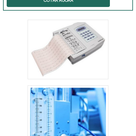
COTAR AGORA
físicas. Esse processo é realizado com
padrões rastreáveis e certificados,
garantindo conformidade com normas
técnicas. A calibração periódica reduz erros
de medição, melhora o controle de qualidade
e contribui para a confiabilidade dos
resultados obtidos em processos
industriais.