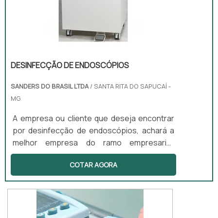
DESINFECÇÃO DE ENDOSCÓPIOS
SANDERS DO BRASIL LTDA
/ SANTA RITA DO SAPUCAÍ -
MG
A empresa ou cliente que deseja encontrar
por desinfecção de endoscópios, achará a
melhor empresa do ramo empresarial.
Cotando por meio da própria empresa e
COTAR AGORA
descobrindo a melhor referência em
qualidade. Quando a busca é por
desinfecção de endoscópios, com a equipe
da Sanders do Brasil alcançará assertividade
com preços altamente competitivos.MAIS