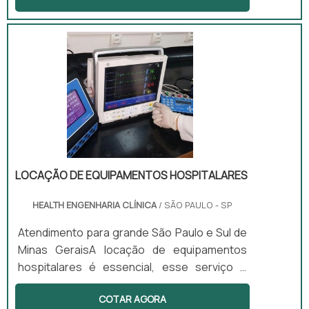
poderiam saber se estão doentes ou o nível
de suas enfermidades. Os materiais devem
possuir boa performance, para que toda e
qualquer possibilidade de falha seja
eliminada. Principais aparelhos e funções
Eletrocardiograma; Laringoscópio; Entre
diversos outros.Diferenciais dos melhores
produtosO esfigmomanômetr.
LOCAÇÃO DE EQUIPAMENTOS HOSPITALARES
HEALTH ENGENHARIA CLÍNICA
/ SÃO PAULO - SP
Atendimento para grande São Paulo e Sul de
Minas GeraisA locação de equipamentos
hospitalares é essencial, esse serviço é
voltado, principalmente para proporcionar os
COTAR AGORA
melhores e mais tecnológico equipamentos