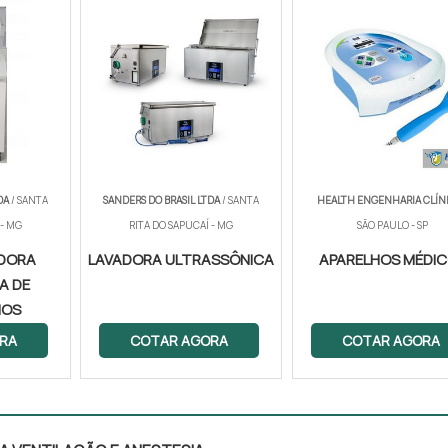
DA
/ SANTA
SANDERS DO BRASIL LTDA
/ SANTA
HEALTH ENGENHARIA CLÍN
 - MG
RITA DO SAPUCAÍ - MG
SÃO PAULO - SP
DORA
LAVADORA ULTRASSÔNICA
APARELHOS MÉDI
A DE
IOS
RA
COTAR AGORA
COTAR AGORA