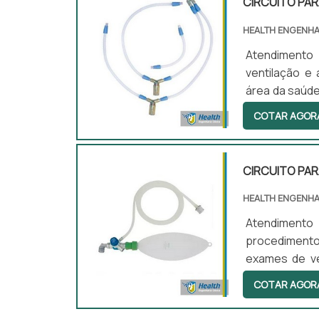
CIRCUITO PAR
HEALTH ENGENHA
Atendimento 
ventilação e
área da saúd
ventilação é 
COTAR AGOR
O material d
qualquer possi
CIRCUITO PAR
HEALTH ENGENHA
Atendiment
procedimentos
exames de ve
profissionais
COTAR AGOR
simples de u
situações. De