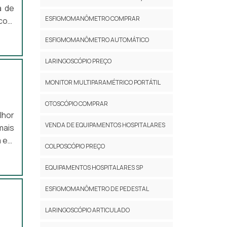
a de
ESFIGMOMANÔMETRO COMPRAR
 com
ESFIGMOMANÔMETRO AUTOMÁTICO
s do
LARINGOSCÓPIO PREÇO
com:
MONITOR MULTIPARAMÉTRICO PORTÁTIL
OTOSCÓPIO COMPRAR
o em
lhor
 que
VENDA DE EQUIPAMENTOS HOSPITALARES
mais
lhes
a em
m na
COLPOSCÓPIO PREÇO
EQUIPAMENTOS HOSPITALARES SP
ra o
 tem
es e
ESFIGMOMANÔMETRO DE PEDESTAL
ias,
á de
nte.
LARINGOSCÓPIO ARTICULADO
isar