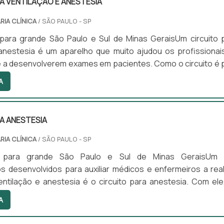
A VENTILAÇÃO E ANESTESIA
RIA CLÍNICA
/ SÃO PAULO - SP
para grande São Paulo e Sul de Minas GeraisUm circuito 
 anestesia é um aparelho que muito ajudou os profissionai
e a desenvolverem exames em pacientes. Como o circuito é 
possível realizar exames em crianças, adultos e pessoas de id
A
eve estar em seu perfeito funcionamento, para que to
bilidade de falha seja eliminada.Especificações importante...
A ANESTESIA
RIA CLÍNICA
/ SÃO PAULO - SP
o para grande São Paulo e Sul de Minas GeraisUm 
 desenvolvidos para auxiliar médicos e enfermeiros a real
ntilação e anestesia é o circuito para anestesia. Com ele
 podem utilizar os aparelhos com maior facilidade. O circui
A
sar e muito prático, além de poder se adaptar a dive
sse modo, o equipamento é muito utilizado em: Umidificado