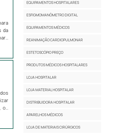
EQUIPAMENTOS HOSPITALARES
ESFIGMOMANÔMETRO DIGITAL
para
EQUIPAMENTOS MÉDICOS
s da
para
REANIMAÇÃO CARDIOPULMONAR
ade.
da e
ESTETOSCÓPIO PREÇO
PRODUTOS MÉDICOS HOSPITALARES
LOJA HOSPITALAR
LOJA MATERIAL HOSPITALAR
dos
izar
DISTRIBUIDORA HOSPITALAR
, os
to é
APARELHOS MÉDICOS
rsas
LOJA DE MATERIAIS CIRÚRGICOS
res;