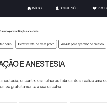
INÍCIO
SOBRE NÓS
PROD
Circuito para ventilação e anestesia
terinário
Detector fetal de mesa preço
Valvula para aparelho de pressão
AÇÃO E ANESTESIA
 anestesia, encontre os melhores fabricantes, realize uma c
tempo gratuitamente a sua escolha