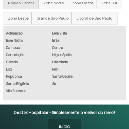
Região Central
Zona Norte
Zona Oeste
Zona Sul
Zona Leste
Grande São Paulo
Litoral de São Paulo
Aclimação
Bela Vista
Bom Retiro
Brás
Cambuci
Centro
Consolação
Higienópolis
Glicério
Liberdade
Luz
Pari
República
Santa Cecília
Santa Efigênia
Sé
Vila Buarque
Destak Hospitalar - Simplesmente o melhor do ramo!
INÍCIO