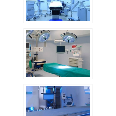
disposição quando se procura soluções para
termodesinfectora com osmose. Sempre de
olho no mercado, traz novidades em itens
como lavadoras ultrassônicas e autoclaves.
Tudo isso por ser comprometida com os
serviços e segura, qualificações construídas
por focar suas ações no resultado final,
tendo escritório de alta qualidade onde são
realizadas as atividades e atuação nacional e
internacional. Tudo isso, somado à
performance de uma equipe de
colaboradores treinados regularmente e
funcionários de alta qualidade, comprova sua
essência de trazer o melhor para todos os
clientes. Aproveite a visita para acessar o
site e saber mais sobre a empresa, os
serviços e os produtos. Se preferir, entre em
contato com um dos nossos consultores e