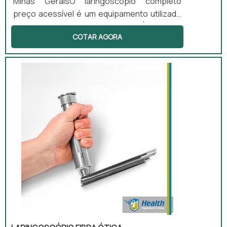
Minas GeraisO laringoscópio completo
preço acessível é um equipamento utilizado
por profissionais da área médica. É portátil e
COTAR AGORA
é utilizado para facilitar a visualização
durante os procedimentos de laringoscopia
e intubação endotraqueal. O laringoscópio
completo utiliza lâminas retas e curvas e
iluminação para facilitar os
procedimentos.Funcionalidade correta do
materialAs lâminas possuem difere...