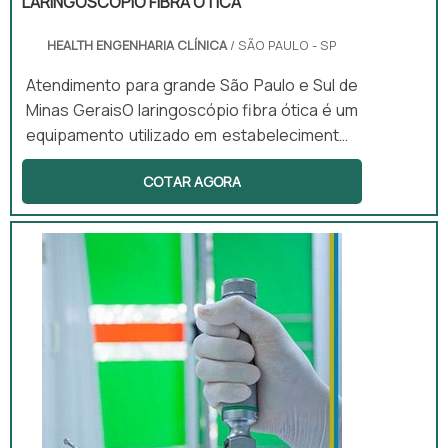
LARINGOSCÓPIO FIBRA ÓTICA
HEALTH ENGENHARIA CLÍNICA
/ SÃO PAULO - SP
Atendimento para grande São Paulo e Sul de
Minas GeraisO laringoscópio fibra ótica é um
equipamento utilizado em estabelecimentos
médicos e tem como intuito ajudar na
COTAR AGORA
visualização durante os procedimentos de
laringoscopia e intubação endotraqueal. E
faz isso utilizando iluminação e lâminas (retas
e curvas) com diferentes tamanhos que
podem se ajustar ao formato do corpo de
cada um dos pacientes que necessitarem
desses procedimentos.Prin...