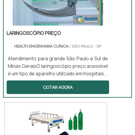
LARINGOSCÓPIO PREÇO
HEALTH ENGENHARIA CLÍNICA
/ SÃO PAULO - SP
Atendimento para grande São Paulo e Sul de
Minas GeraisO laringoscópio preço acessível
é um tipo de aparelho utilizado em hospitais e
clínicas médicas e tem como objetivo auxiliar
COTAR AGORA
na visualização durante procedimentos
como a intubação endotraqueal e a
laringoscopia.Para desenvolver o auxílio
nesses exames o laringoscópio utiliza
iluminação de LED e lâminas retas e curvas de
diferentes tamanhos que pode se adaptar
ao formato anatômico de...