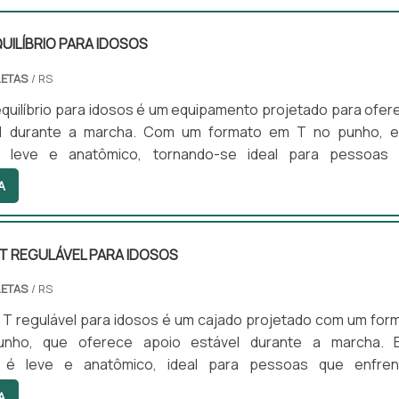
UILÍBRIO PARA IDOSOS
LETAS
/ RS
quilíbrio para idosos é um equipamento projetado para ofer
el durante a marcha. Com um formato em T no punho, 
 é leve e anatômico, tornando-se ideal para pessoas
ificuldades leves de locomoção. Uma de suas característ
A
 a possibilidade de ajuste em altura, o que proporciona m
daptação ao usuário. O bastão pode ser utilizado em ambie
ernos, oferecendo versatilidade para o dia a dia.
T REGULÁVEL PARA IDOSOS
LETAS
/ RS
 T regulável para idosos é um cajado projetado com um for
ho, que oferece apoio estável durante a marcha. 
 é leve e anatômico, ideal para pessoas que enfre
eves de locomoção. Além disso, sua altura é ajustável, permit
A