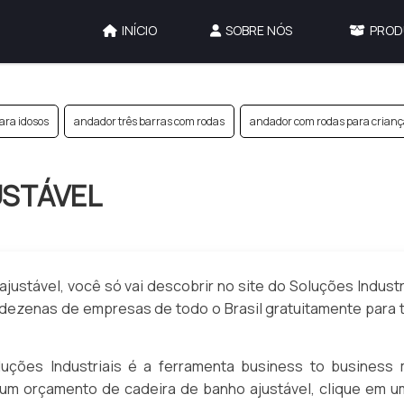
INÍCIO
SOBRE NÓS
PROD
ara idosos
andador três barras com rodas
andador com rodas para crian
USTÁVEL
ustável, você só vai descobrir no site do Soluções Industr
dezenas de empresas de todo o Brasil gratuitamente para 
ções Industriais é a ferramenta business to business 
ar um orçamento de cadeira de banho ajustável, clique em u