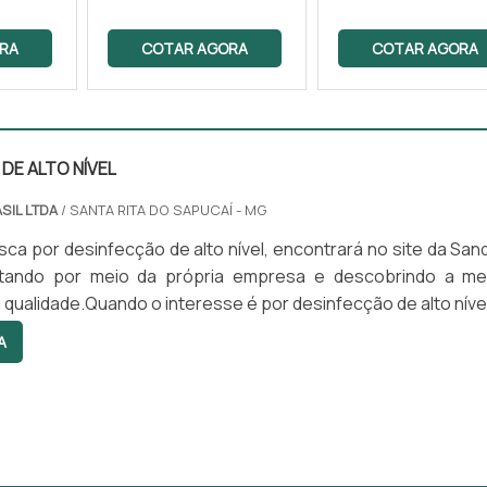
RA
COTAR AGORA
COTAR AGORA
DE ALTO NÍVEL
SIL LTDA
/ SANTA RITA DO SAPUCAÍ - MG
ca por desinfecção de alto nível, encontrará no site da San
otando por meio da própria empresa e descobrindo a me
 qualidade.Quando o interesse é por desinfecção de alto nível
rasil irá encontrar excelente custo-benefício com prod
A
dos para servir mais e melhor.ALGUNS DETALHES SO
DE ALTO NÍVELHá muitas maneiras eficientes de demons
..