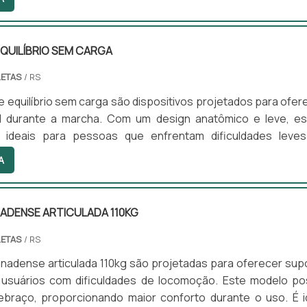
o encontre a posição mais confortável. O bastão pode
nto em ambientes internos quanto externos, proporcion
 em seu uso.
QUILÍBRIO SEM CARGA
LETAS
/ RS
 equilíbrio sem carga são dispositivos projetados para ofer
l durante a marcha. Com um design anatômico e leve, e
 ideais para pessoas que enfrentam dificuldades leve
ém disso, são ajustáveis em altura, permitindo que se adapt
A
suários e situações. Podem ser utilizados tanto em ambie
to externos, proporcionando versatilidade e conforto.
ADENSE ARTICULADA 110KG
LETAS
/ RS
nadense articulada 110kg são projetadas para oferecer sup
 usuários com dificuldades de locomoção. Este modelo po
ebraço, proporcionando maior conforto durante o uso. É i