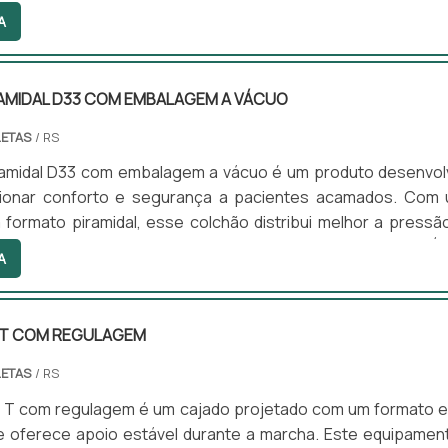
cessita de um equipamento para uso prolongado, permit
A
dade e segurança. Esse tipo de muleta é indicado para pes
 deficiências permanentes, sendo leve, anatômica e ajustá
 às necessidades do usuário.
AMIDAL D33 COM EMBALAGEM A VÁCUO
LETAS
/ RS
ramidal D33 com embalagem a vácuo é um produto desenvol
ionar conforto e segurança a pacientes acamados. Com
 formato piramidal, esse colchão distribui melhor a pressã
indo escaras e oferecendo ventilação e conforto térmico. É i
A
hospitais, asilos e domicílios, atendendo às necessidade
e permanecem longos períodos em repouso.
 T COM REGULAGEM
LETAS
/ RS
o T com regulagem é um cajado projetado com um formato 
e oferece apoio estável durante a marcha. Este equipamen