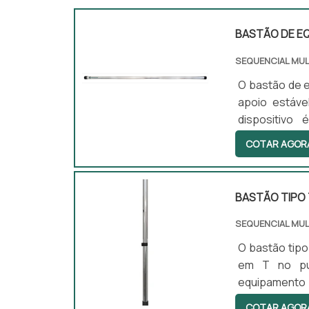
BASTÃO DE EQ
SEQUENCIAL MU
O bastão de e
apoio estáv
dispositivo
apresentam d
COTAR AGOR
principais é
conforto e a
internos e ext
BASTÃO TIPO 
SEQUENCIAL MU
O bastão tipo
em T no pun
equipamento
dificuldades l
COTAR AGOR