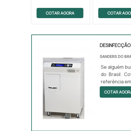
COTAR AGORA
COTAR AGO
DESINFECÇÃO 
SANDERS DO BRA
Se alguém bus
do Brasil. C
referência em
Sanders do B
COTAR AGOR
desenvolvi
DESINFECÇÃO 
competência .