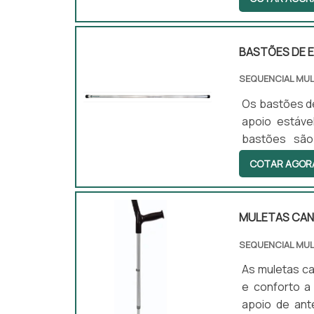
que o usuári
utilizado ta
versatilidade
BASTÕES DE E
SEQUENCIAL MU
Os bastões de
apoio estáve
bastões são
locomoção. Al
COTAR AGOR
diferentes u
internos quan
MULETAS CAN
SEQUENCIAL MU
As muletas ca
e conforto a
apoio de ant