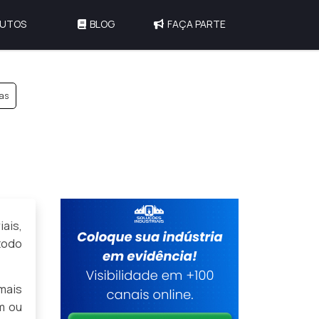
UTOS
BLOG
FAÇA PARTE
ças
iais,
todo
mais
m ou