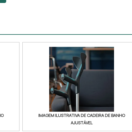
de com preços altamente competitivos.MAIS DETALHES S
DE ENDOSCÓPIOSHá muitas maneiras eficientes de demons
HO
IMAGEM ILUSTRATIVA DE CADEIRA DE BANHO
AJUSTÁVEL