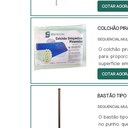
para quem ne
COTAR AGOR
maior mobili
com lesões ou
adaptando-se
COLCHÃO PIR
SEQUENCIAL MU
O colchão pi
para proporc
superfície em
corpo, preven
COTAR AGOR
para uso em 
pacientes qu
BASTÃO TIPO
SEQUENCIAL MU
O bastão tip
no punho, qu