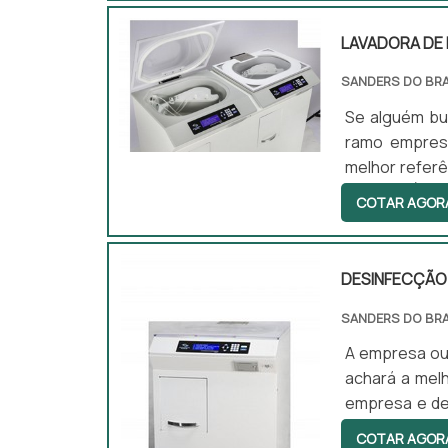
LAVADORA DE
SANDERS DO BRA
Se alguém bu
ramo empresa
melhor refer
ENDOSCÓPIOS
COTAR AGOR
inovadora, d
ultrassônicas
entrega fin...
DESINFECÇÃO
SANDERS DO BRA
A empresa ou
achará a mel
empresa e de
por desinfecç
COTAR AGOR