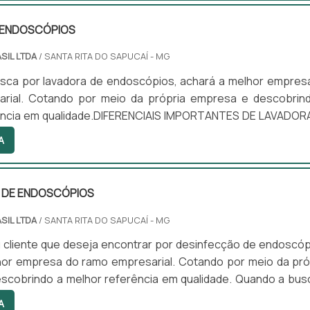
 ENDOSCÓPIOS
SIL LTDA
/ SANTA RITA DO SAPUCAÍ - MG
sca por lavadora de endoscópios, achará a melhor empres
rial. Cotando por meio da própria empresa e descobrin
ência em qualidade.DIFERENCIAIS IMPORTANTES DE LAVADOR
Quem quer achar lavadora de endoscópios em uma emp
A
epara com a Sanders do Brasil. A empresa atua com lavad
 e circuladores de saneantes, garantindo a satisfação da ven
 DE ENDOSCÓPIOS
SIL LTDA
/ SANTA RITA DO SAPUCAÍ - MG
 cliente que deseja encontrar por desinfecção de endoscóp
hor empresa do ramo empresarial. Cotando por meio da pró
scobrindo a melhor referência em qualidade. Quando a bus
ão de endoscópios, com a equipe da Sanders do Brasil alcan
A