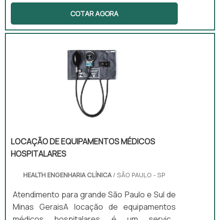
fornecer a diversos estabelecimentos da
COTAR AGORA
área da saúde como laboratórios, clínicas
médicas, hospitais, entre outros,
equipamentos e aparelhos para atendimento
a pacientes que visitarem esses locais. Além
disso, as empresas oferecem serviços para
esses estabelecimentos. Um dos serviços
que esses tipos de empresas podem
oferecer é a manutenção dos
equipamentos. Nas empresas de ges.
LOCAÇÃO DE EQUIPAMENTOS MÉDICOS
HOSPITALARES
HEALTH ENGENHARIA CLÍNICA
/ SÃO PAULO - SP
Atendimento para grande São Paulo e Sul de
Minas GeraisA locação de equipamentos
médicos hospitalares é um serviço