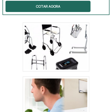
a melhor empresa que é altamente
COTAR AGORA
qualificada. Recebendo uma cotação por
meio da própria empresa e achando a líder
em qualidade.Quando o tema é manutenção
equipamentos médicos, com a melhor mão
de obra da Inocsom Comércio e Manutenção
Técnica Hospitalar o cliente poderá
encontrar ótima qualidade com pagamento
acessível.OUTRAS INFORMAÇÕES SOBRE
MANUTENÇÃO EQUIPAMENTOS MÉDICOSA
Inocsom Comércio e Manutenção Técnica
Hospitalar centraliza sua estratégia em criar
aos parceiros uma estrutura com escritório
de alta qualidade onde são realizadas as
atividades e estrutura suficiente para
atender todas as demandas, tudo para se
certificar que se tenha manutenção de
equipamentos médicos com