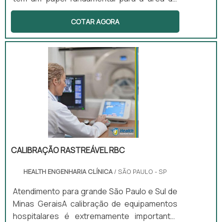
saúde, já que é o responsável por oferecer
COTAR AGORA
vários produtos e serviços para todos os
estabelecimentos clínicos que utilizam
destes equipamentos para realização de
diversos exames, como por exemplo, clínicas
e hospitais.As empresas dessa área podem
fornecer serviços como as manutenções de
equipamentos, por exemplo. Elas são
divididas em duas, a primeira é a manutenção
prev.
CALIBRAÇÃO RASTREÁVEL RBC
HEALTH ENGENHARIA CLÍNICA
/ SÃO PAULO - SP
Atendimento para grande São Paulo e Sul de
Minas GeraisA calibração de equipamentos
hospitalares é extremamente importante,