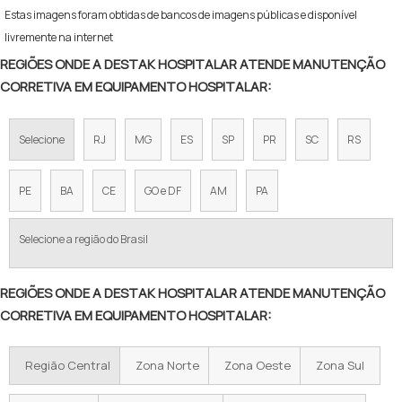
Estas imagens foram obtidas de bancos de imagens públicas e disponível
livremente na internet
REGIÕES ONDE A DESTAK HOSPITALAR ATENDE MANUTENÇÃO
CORRETIVA EM EQUIPAMENTO HOSPITALAR:
Selecione
RJ
MG
ES
SP
PR
SC
RS
PE
BA
CE
GO e DF
AM
PA
Selecione a região do Brasil
REGIÕES ONDE A DESTAK HOSPITALAR ATENDE MANUTENÇÃO
CORRETIVA EM EQUIPAMENTO HOSPITALAR:
Região Central
Zona Norte
Zona Oeste
Zona Sul