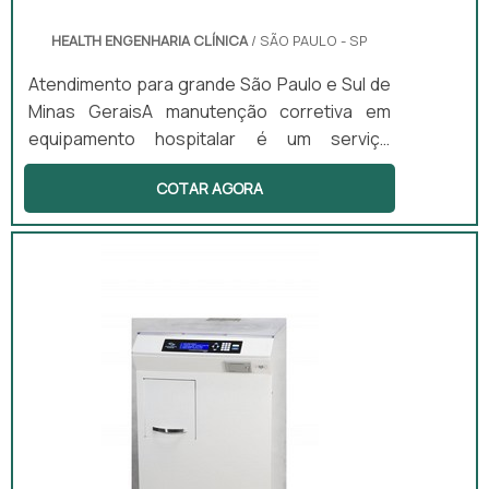
HEALTH ENGENHARIA CLÍNICA
/ SÃO PAULO - SP
Atendimento para grande São Paulo e Sul de
Minas GeraisA manutenção corretiva em
equipamento hospitalar é um serviço
extremamente importante devido ao grande
COTAR AGORA
uso dos equipamentos médicos, pois com
isso é possível que eles comecem a
apresentar falhas ao realizarem as
atividades. Detalhes importantes e
fundamentais do serviçoNestes casos, é
fundamental que seja realizada a
manutenção corretiva dos equipamentos.
Esta é um tipo de manutençã...