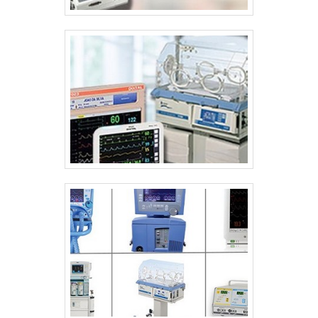
clientes, a empresa busca investir nos
melhores profissionais do mercado, e em
instalações modernas, garantindo assim, a
sua confiança e boa cotação no mercado.A
Inocsom Comércio e Manutenção Técnica
Hospitalar é uma empresa que tem se
destacado da concorrência por toda
seriedade e qualidade o que fecha todo o
ciclo de entrega com excelência para cada
cliente.