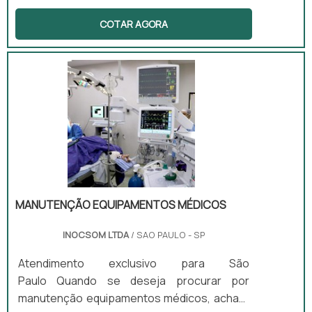
pois com o tempo eles podem ir se
COTAR AGORA
desgastando, e para garantir a qualidade dos
equipamentos novamente é realizada a
calibração rastreável RBC.O que é a
calibração RBCA calibração RBC é um
processo de calibração passado por uma
empresa especializada, para o laboratório
que irá executar esse serviço. Esse
procedimento é feito para que o
equipamento volte a funcionar perfeitam.
MANUTENÇÃO EQUIPAMENTOS MÉDICOS
INOCSOM LTDA
/ SAO PAULO - SP
Atendimento exclusivo para São
Paulo Quando se deseja procurar por
manutenção equipamentos médicos, achará