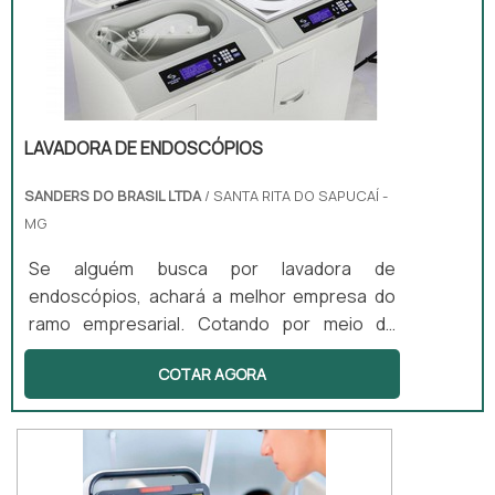
muitas maneiras eficientes de demonstrar
competência ...
LAVADORA DE ENDOSCÓPIOS
SANDERS DO BRASIL LTDA
/ SANTA RITA DO SAPUCAÍ -
MG
Se alguém busca por lavadora de
endoscópios, achará a melhor empresa do
ramo empresarial. Cotando por meio da
própria empresa e descobrindo a melhor
COTAR AGORA
referência em qualidade.DIFERENCIAIS
IMPORTANTES DE LAVADORA DE
ENDOSCÓPIOSQuem quer achar lavadora de
endoscópios em uma empresa inovadora,
depara com a Sanders do Brasil. A empresa