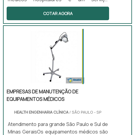
fundamental pois esses aparelhos têm
COTAR AGORA
importância vital na vida das pessoas. Por
isso, é fundamental conhecer uma boa
empresa, que oferece materiais com
excelente performance, para que sejam
evitadas possíveis falhas.Características
importantes do serviçoO aluguel de
produtos hospitalares é muito importante
por fornecer os equipamentos fundamentais
nos estabelecimentos da área da saú.
EMPRESAS DE MANUTENÇÃO DE
EQUIPAMENTOS MÉDICOS
HEALTH ENGENHARIA CLÍNICA
/ SÃO PAULO - SP
Atendimento para grande São Paulo e Sul de
Minas GeraisOs equipamentos médicos são