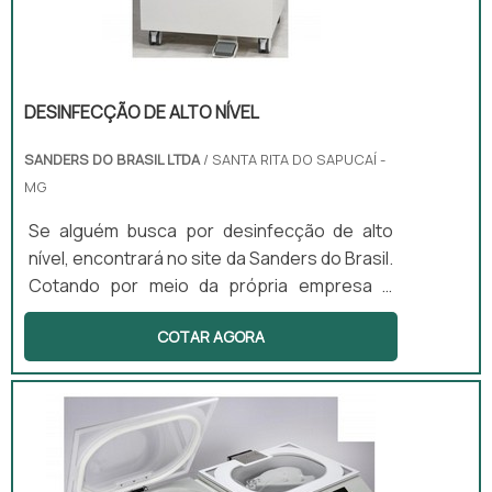
DESINFECÇÃO DE ALTO NÍVEL
SANDERS DO BRASIL LTDA
/ SANTA RITA DO SAPUCAÍ -
MG
Se alguém busca por desinfecção de alto
nível, encontrará no site da Sanders do Brasil.
Cotando por meio da própria empresa e
descobrindo a melhor referência em
COTAR AGORA
qualidade.Quando o interesse é por
desinfecção de alto nível, na Sanders do
Brasil irá encontrar excelente custo-
benefício com produtos desenvolvidos para
servir mais e melhor.ALGUNS DETALHES
SOBRE DESINFECÇÃO DE ALTO NÍVELHá