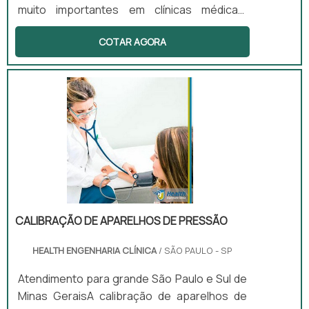
muito importantes em clínicas médicas,
laboratórios, hospitais e muitos outros
COTAR AGORA
estabelecimentos da área da saúde. Eles
têm como objetivo realizar uma série de
exames nos pacientes para que os
responsáveis consigam apresentar os
diagnósticos para estes.No entanto, é de
suma importância contratar empresas de
manutenção de equipamentos médicos em
casos de falhas nos equipamentos. Desse
modo, os equipamentos podem ter.
CALIBRAÇÃO DE APARELHOS DE PRESSÃO
HEALTH ENGENHARIA CLÍNICA
/ SÃO PAULO - SP
Atendimento para grande São Paulo e Sul de
Minas GeraisA calibração de aparelhos de