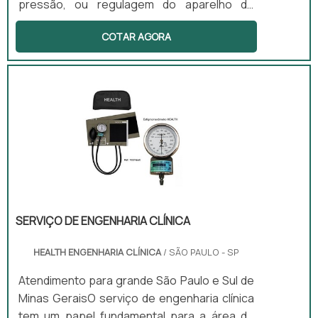
pressão, ou regulagem do aparelho de
pressão, é um serviço muito importante na
COTAR AGORA
área da saúde. Isso porque com o tempo, os
medidores de pressão, independentemente
de serem digitais ou analógicos, tendem a
adquirir um erro de medição. Por esse
motivo, é importante calibrar o medidor de
pressão.Conheça mais sobre o serviço de
calibragemO serviço de calibração visa
corrigir a falha do aparelho durante sua
utilização..
SERVIÇO DE ENGENHARIA CLÍNICA
HEALTH ENGENHARIA CLÍNICA
/ SÃO PAULO - SP
Atendimento para grande São Paulo e Sul de
Minas GeraisO serviço de engenharia clínica
tem um papel fundamental para a área de