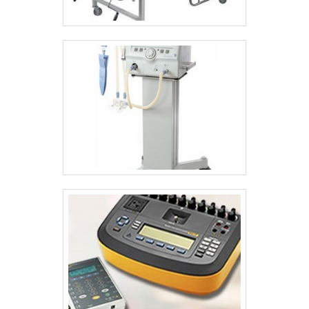
outros fatores.É por esses e outros motivos
que a Inocsom Comércio e Manutenção
Técnica Hospitalar é uma empresa que preza
pela segurança quando explanamos o
segmento de serviços de conserto e
calibragem em aparelhos médicos em geral.
A empresa objetiva garantir tudo que há de
mais atual para garantir a qualidade final para
cada cliente.GARANTIA E ASSERTIVIDADE NO
SEGMENTONa Inocsom Comércio e
Manutenção Técnica Hospitalar existem as
melhores variedades no segmento quando o
assunto for serviços de conserto e
calibragem em aparelhos médicos em geral.
São diversas opções de itens oferecidos,
como manutenção de inalador e manutenção
de bisturi elétrico com ótima qualidade e
proteção.Para uma maior satisfação dos