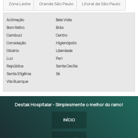
Zona Leste
Grande São Paulo
Litoral de São Paulo
Aclimação
Bela Vista
Bom Retiro
Brás
Cambuci
Centro
Consolação
Higienópolis
Glicério
Liberdade
Luz
Pari
República
Santa Cecília
Santa Efigênia
Sé
Vila Buarque
Destak Hospitalar - Simplesmente o melhor do ramo!
INÍCIO